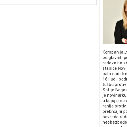
Kompanija „S
od glavnih 
radova na z
stanice Novi
pala nadstre
16 ljudi, pod
tužbu protiv
Sofije Bogo
je novinarku
u kojoj smo o
ranije protiv
prekršajni p
povreda rad
neobezbeđen