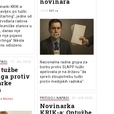
novinara
inarki KRIK-a
021.rs
avljev, po tužbi
IZVOR
tarting", jedne od
izvođača radova
lezničke stanice u
 danas nije
e nije pojavio
artinga" Nikola
 ono odloženo.
APADI
Nacionalna radna grupa za
17. JUL 2025.
borbu protiv SLAPP tužbi
 tužbe
apelovala je na državu "da
nga protiv
spreči zloupotrebu tužbi
arke
protiv medijskih radnika".
a
PRITISCI I NAPADI
20. JUN 2025.
ra Martać
Novinarka
KRIK-a: Optužbe