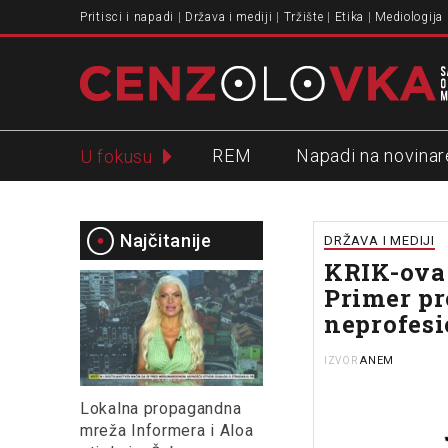
Pritisci i napadi
Država i mediji
Tržište
Etika
Mediologija
REM
Napadi na novinar
U fokusu
Slavko Ćuruvija
Najčitanije
DRŽAVA I MEDIJI
KRIK-ova 
Primer pr
neprofesi
ANEM
IZVOR
Lokalna propagandna
mreža Informera i Aloa