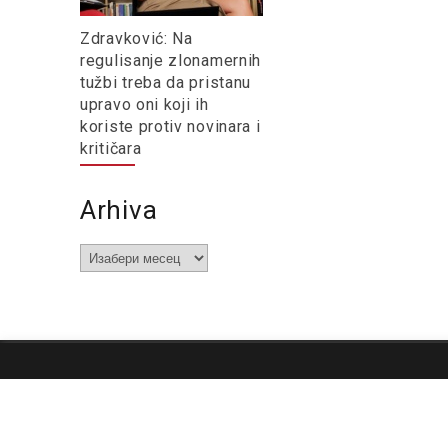
Zdravković: Na
regulisanje zlonamernih
tužbi treba da pristanu
upravo oni koji ih
koriste protiv novinara i
kritičara
Arhiva
Arhiva
O nama
Impresum
Podrška
Kontakt
Newsletter
Us