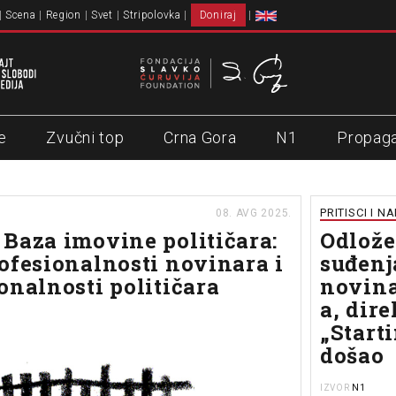
Scena
Region
Svet
Stripolovka
Doniraj
e
Zvučni top
Crna Gora
N1
Propag
PRITISCI I N
08. AVG 2025.
Baza imovine političara:
Odlože
ofesionalnosti novinara i
suđenj
onalnosti političara
novina
a, dire
„Starti
došao
N1
IZVOR