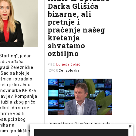
Darka Glišića
bizarne, ali
pretnje i
praćenje našeg
kretanja
shvatamo
ozbiljno
tarting“, jedan
podizvođača
Uglješa Bokić
PIŠE
gradi Železničke
Cenzolovka
IZVOR
 Sad sa koje je
šnica i stradalo
nela je krivičnu
 novinarke KRIK-a
savljev. Kompanija
 tužila zbog priče
tkrili da su se
 firme vodili
ostupci zbog
Izjave Darka Glišića moraju da
nika na
se shvate ozbiljno, bez obzira
im gradilištima
što su bizarne i apsurdne.