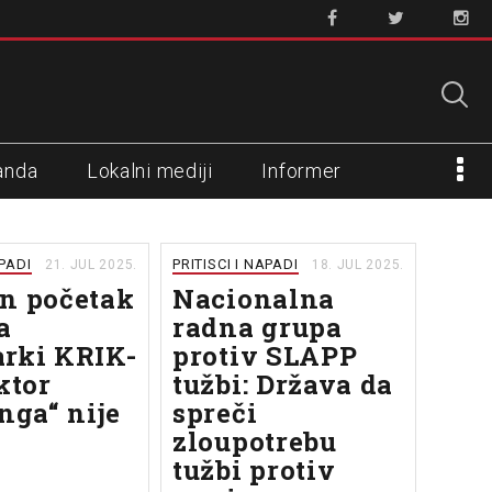
anda
Lokalni mediji
Informer
APADI
PRITISCI I NAPADI
21. JUL 2025.
18. JUL 2025.
n početak
Nacionalna
a
radna grupa
rki KRIK-
protiv SLAPP
ktor
tužbi: Država da
nga“ nije
spreči
zloupotrebu
tužbi protiv