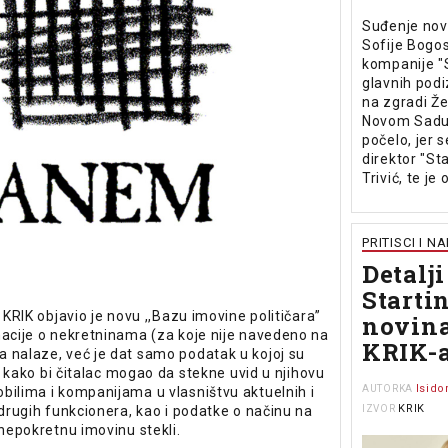
Suđenje nov
Sofije Bogos
kompanije "S
glavnih pod
na zgradi Že
Novom Sadu,
počelo, jer s
direktor "St
Trivić, te je
PRITISCI I N
Detalji
Starti
l KRIK objavio je novu ,,Bazu imovine političara”
novin
macije o nekretninama (za koje nije navedeno na
KRIK-
 nalaze, već je dat samo podatak u kojoj su
da, kako bi čitalac mogao da stekne uvid u njihovu
Isido
AUTORKA
bilima i kompanijama u vlasništvu aktuelnih i
KRIK
 drugih funkcionera, kao i podatke o načinu na
IZVOR
i nepokretnu imovinu stekli.