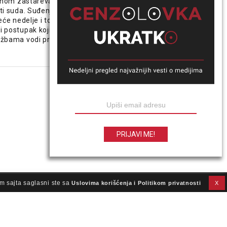
vnom zastarevali
Ministar je izneo pretnje,
ti suda. Suđenje
najavio da će objaviti neki
će nedelje i to je
sadržaj o nama i priznao da
 postupak koji se
prati naše kretanje. On preti
žbama vodi protiv
novinarima i vređa ih, a odbio
je poziv za intervju koji smo
mu uputili, kaže za
Cenzolovku novinarka KRIK-a
Sofija Bogosavljev posle
prostačkih uvreda ministra
Glišića zbog istraživanja koje
otkriva vrednost njegove
imovine
m sajta saglasni ste sa
Uslovima korišćenja i Politikom privatnosti
X