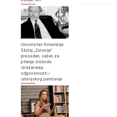
Univerzitet Kolumbija:
Slučaj „Ćuruvija”
presedan, važan za
pitanja slobode
izražavanja,
odgovornosti i
istorijskog pamćenja