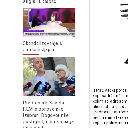
stigla i u Šabac
Skandalizovanje s
predumišljajem
Istraživački porta
koja sadrži infor
kojim se adresama
Predsednik Saveta
ulici ili delu gra
REM-a ponovo nije
vrednost), automo
izabran: Dogovor nije
bivših ministara i
postignut, odnos snaga
koji su pokretnu 
ostaje isti