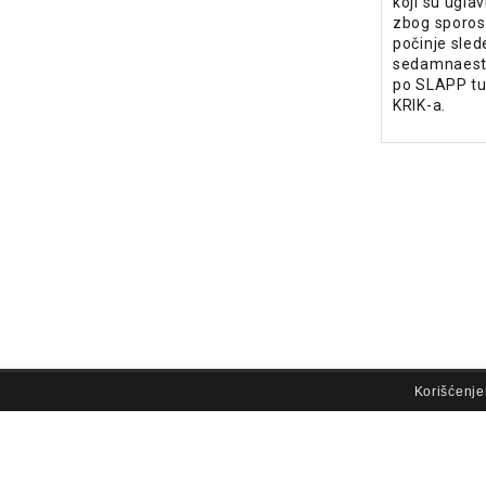
koji su ugla
zbog sporos
počinje slede
sedamnaesti
po SLAPP tu
KRIK-a.
lovi korišćenja
Korišćenje