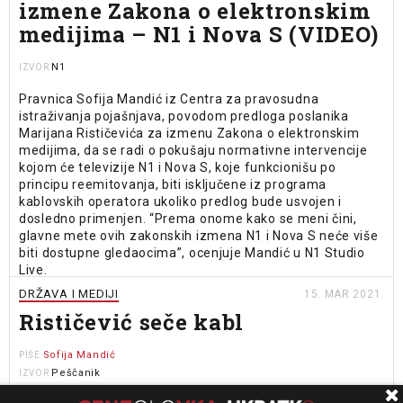
izmene Zakona o elektronskim
medijima – N1 i Nova S (VIDEO)
N1
IZVOR
Pravnica Sofija Mandić iz Centra za pravosudna
istraživanja pojašnjava, povodom predloga poslanika
Marijana Rističevića za izmenu Zakona o elektronskim
medijima, da se radi o pokušaju normativne intervencije
kojom će televizije N1 i Nova S, koje funkcionišu po
principu reemitovanja, biti isključene iz programa
kablovskih operatora ukoliko predlog bude usvojen i
dosledno primenjen. “Prema onome kako se meni čini,
glavne mete ovih zakonskih izmena N1 i Nova S neće više
biti dostupne gledaocima”, ocenjuje Mandić u N1 Studio
Live.
DRŽAVA I MEDIJI
15. MAR 2021.
Rističević seče kabl
Sofija Mandić
PIŠE
Peščanik
IZVOR
Prošlo je više od dve nedelje od kada su nam prvo