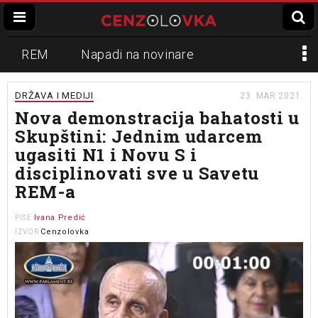
REM
Napadi na novinare
Zvučni top
Crna Gora
N1
DRŽAVA I MEDIJI
23. MAR 2021.
Nova demonstracija bahatosti u
Propaganda
Lokalni mediji
Skupštini: Jednim udarcem
ugasiti N1 i Novu S i
Informer
Slavko Ćuruvija
disciplinovati sve u Savetu
REM-a
Ivana Predić
PIŠE
Cenzolovka
IZVOR