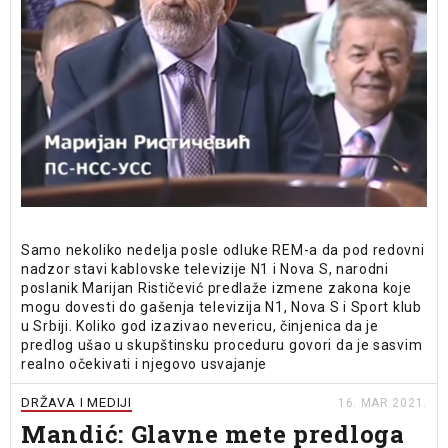
Samo nekoliko nedelja posle odluke REM-a da pod redovni
nadzor stavi kablovske televizije N1 i Nova S, narodni
poslanik Marijan Rističević predlaže izmene zakona koje
mogu dovesti do gašenja televizija N1, Nova S i Sport klub
u Srbiji. Koliko god izazivao nevericu, činjenica da je
predlog ušao u skupštinsku proceduru govori da je sasvim
realno očekivati i njegovo usvajanje
DRŽAVA I MEDIJI
16. MAR 2021.
Mandić: Glavne mete predloga