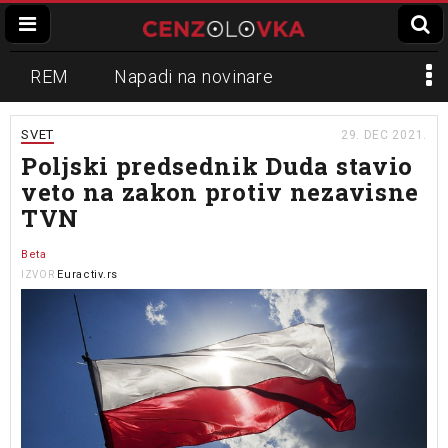
REM
Napadi na novinare
Zvučni top
Crna Gora
N1
SVET
29. DEC 2021.
Poljski predsednik Duda stavio
Propaganda
Lokalni mediji
veto na zakon protiv nezavisne
TVN
Informer
Slavko Ćuruvija
Beta
Euractiv.rs
IZVOR