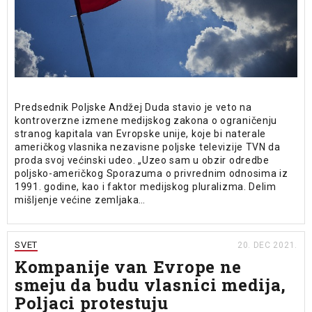
Predsednik Poljske Andžej Duda stavio je veto na
kontroverzne izmene medijskog zakona o ograničenju
stranog kapitala van Evropske unije, koje bi naterale
američkog vlasnika nezavisne poljske televizije TVN da
proda svoj većinski udeo. „Uzeo sam u obzir odredbe
poljsko-američkog Sporazuma o privrednim odnosima iz
1991. godine, kao i faktor medijskog pluralizma. Delim
mišljenje većine zemljaka…
SVET
20. DEC 2021.
Kompanije van Evrope ne
smeju da budu vlasnici medija,
Poljaci protestuju