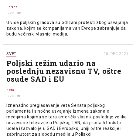
FoNet
N1
IZVOR
U više poljskih gradova su održani protesti zbog usvajanja
zakona, kojim se kompanijama van Evrope zabranjuje da
budu većinski vlasnici medija.
SVET
20. DEC 2021.
Poljski režim udario na
poslednju nezavisnu TV, oštre
osude SAD i EU
Beta
N1
IZVOR
Iznenadno preglasavanje veta Senata poljskog
parlamenta i sinoćno usvajanje izmena zakona o
medijima kojima se tera američki vlasnik poslednje velike
nezavisne televizije u Poljskoj, TVN, da proda 51 odsto
udela izazvalo je u SAD i Evropskoj uniji oštre reakcije i
zabrinutost za slobodu medija u Poljskoj.