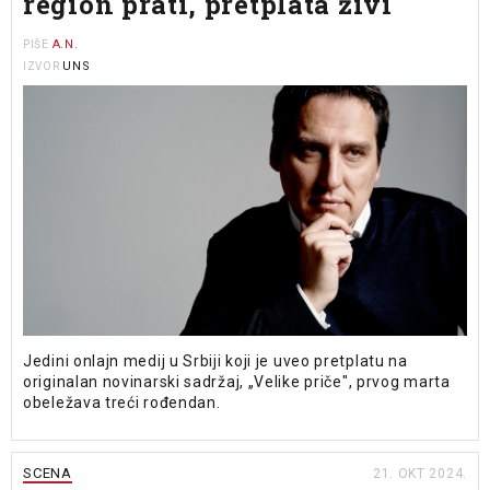
region prati, pretplata živi
A.N.
PIŠE
UNS
IZVOR
Jedini onlajn medij u Srbiji koji je uveo pretplatu na
originalan novinarski sadržaj, „Velike priče", prvog marta
obeležava treći rođendan.
SCENA
21. OKT 2024.