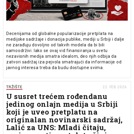
Decenijama od globalne popularizacije pretplata na
medijske sadržaje i donacija publike, mediji u Srbiji i dalje
ne zarađuju dovoljno od takvih modela da bi bili
samoodrživi. Iako se ovaj vid finansiranja u svetu
nezavisnih medija smatra idealom, deo njih odbija da
zatvori sadržaj iza pejvola smatrajući da informacije od
javnog interesa treba da budu dostupne svima.
TRŽIŠTE
22. FEB 2026.
U susret trećem rođendanu
jedinog onlajn medija u Srbiji
koji je uveo pretplatu na
originalan novinarski sadržaj,
Lalić za UNS: Mladi čitaju,