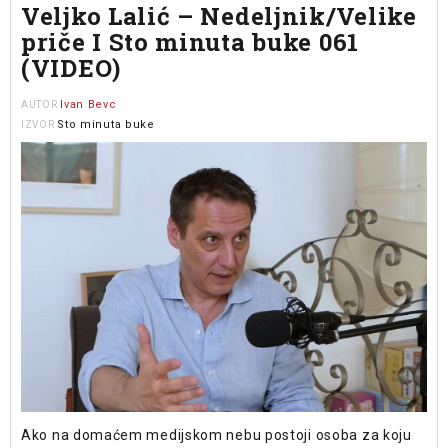
Veljko Lalić – Nedeljnik/Velike
priče I Sto minuta buke 061
(VIDEO)
Ivan Bevc
AUTOR
Sto minuta buke
IZVOR
Ako na domaćem medijskom nebu postoji osoba za koju