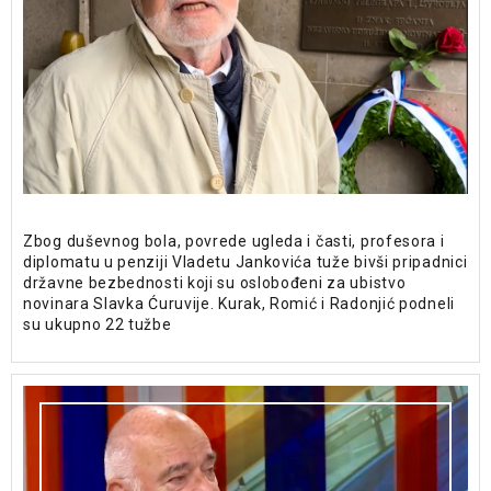
Zbog duševnog bola, povrede ugleda i časti, profesora i
diplomatu u penziji Vladetu Jankovića tuže bivši pripadnici
državne bezbednosti koji su oslobođeni za ubistvo
novinara Slavka Ćuruvije. Kurak, Romić i Radonjić podneli
su ukupno 22 tužbe