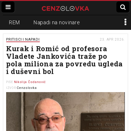
REM
Napadi na novinare
Zvučni top
Crna Gora
N1
PRITISCI I NAPADI
23. APR 2026.
Kurak i Romić od profesora
Propaganda
Lokalni mediji
Vladete Jankovića traže po
pola miliona za povredu ugleda
Informer
Slavko Ćuruvija
i duševni bol
Nikolija Čodanović
PIŠE
Cenzolovka
IZVOR