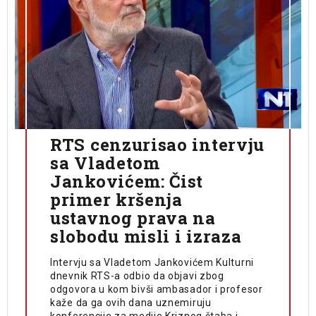
RTS cenzurisao intervju
sa Vladetom
Jankovićem: Čist
primer kršenja
ustavnog prava na
slobodu misli i izraza
Intervju sa Vladetom Jankovićem Kulturni
dnevnik RTS-a odbio da objavi zbog
odgovora u kom bivši ambasador i profesor
kaže da ga ovih dana uznemiruju
konferencije za medije Kriznog štaba i