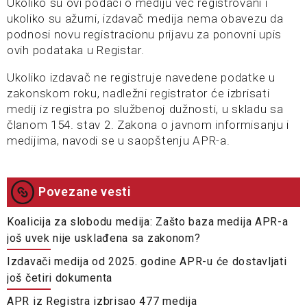
Ukoliko su ovi podaci o mediju već registrovani i
ukoliko su ažurni, izdavač medija nema obavezu da
podnosi novu registracionu prijavu za ponovni upis
ovih podataka u Registar.
Ukoliko izdavač ne registruje navedene podatke u
zakonskom roku, nadležni registrator će izbrisati
medij iz registra po službenoj dužnosti, u skladu sa
članom 154. stav 2. Zakona o javnom informisanju i
medijima, navodi se u saopštenju APR-a.
Povezane vesti
Koalicija za slobodu medija: Zašto baza medija APR-a
još uvek nije usklađena sa zakonom?
Izdavači medija od 2025. godine APR-u će dostavljati
još četiri dokumenta
APR iz Registra izbrisao 477 medija