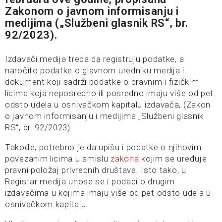
Zakonom o javnom informisanju i
medijima („Službeni glasnik RS“, br.
92/2023).
Izdavači medija treba da registruju podatke, a
naročito podatke o glavnom uredniku medija i
dokument koji sadrži podatke o pravnim i fizičkim
licima koja neposredno ili posredno imaju više od pet
odsto udela u osnivačkom kapitalu izdavača, (Zakon
o javnom informisanju i medijima „Službeni glasnik
RS“, br. 92/2023).
Takođe, potrebno je da upišu i podatke o njihovim
povezanim licima u smislu
zakona
kojim se uređuje
pravni položaj privrednih društava. Isto tako, u
Registar medija unose se i podaci o drugim
izdavačima u kojima imaju više od pet odsto udela u
osnivačkom kapitalu.