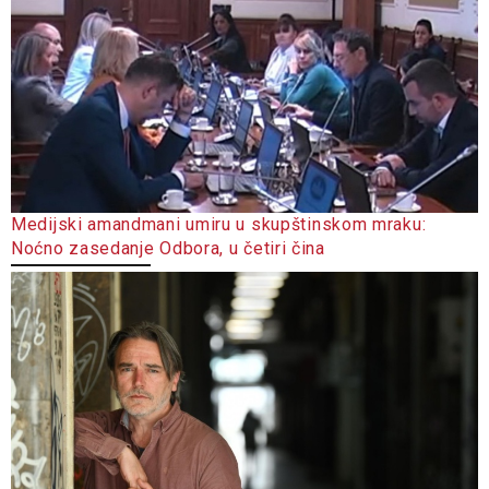
Medijski amandmani umiru u skupštinskom mraku:
Noćno zasedanje Odbora, u četiri čina