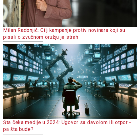
Milan Radonjić: Cilj kampanje protiv novinara koji su
pisali o zvučnom oružju je strah
Šta čeka medije u 2024: Ugovor sa đavolom ili otpor -
pa šta bude?