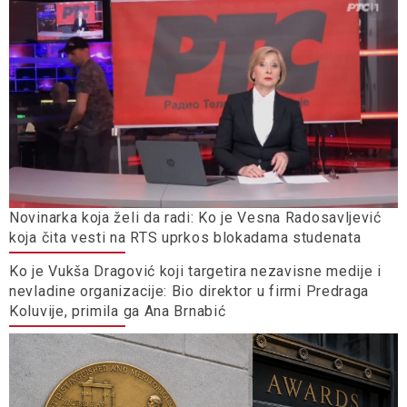
Novinarka koja želi da radi: Ko je Vesna Radosavljević
koja čita vesti na RTS uprkos blokadama studenata
Ko je Vukša Dragović koji targetira nezavisne medije i
nevladine organizacije: Bio direktor u firmi Predraga
Koluvije, primila ga Ana Brnabić