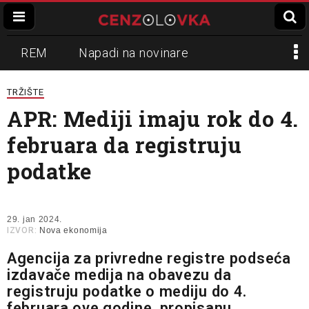
REM
Napadi na novinare
Zvučni top
Crna Gora
N1
TRŽIŠTE
APR: Mediji imaju rok do 4.
Propaganda
Lokalni mediji
februara da registruju
Informer
Slavko Ćuruvija
podatke
29. jan 2024.
IZVOR:
Nova ekonomija
Agencija za privredne registre podseća
izdavače medija na obavezu da
registruju podatke o mediju do 4.
februara ove godine, propisanu