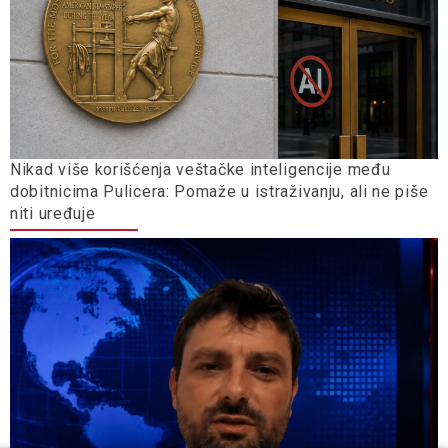
Nikad više korišćenja veštačke inteligencije među
dobitnicima Pulicera: Pomaže u istraživanju, ali ne piše
niti uređuje