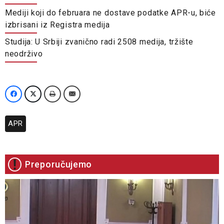
Mediji koji do februara ne dostave podatke APR-u, biće
izbrisani iz Registra medija
Studija: U Srbiji zvanično radi 2508 medija, tržište
neodrživo
APR
Preporučujemo