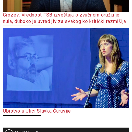
Grozev: Vrednost FSB izveštaja o zvučnom oružju je
nula, duboko je uvredljiv za svakog ko kritički razmišlja
Ubistvo u Ulici Slavka Ćuruvije