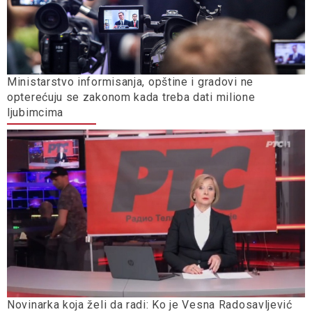
Ministarstvo informisanja, opštine i gradovi ne
opterećuju se zakonom kada treba dati milione
ljubimcima
Novinarka koja želi da radi: Ko je Vesna Radosavljević