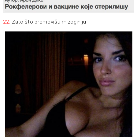
22.
Zato što promovišu mizoginiju