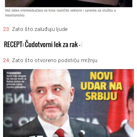
23.
Zato što zaluđuju ljude
24.
Zato što otvoreno podstiču mržnju