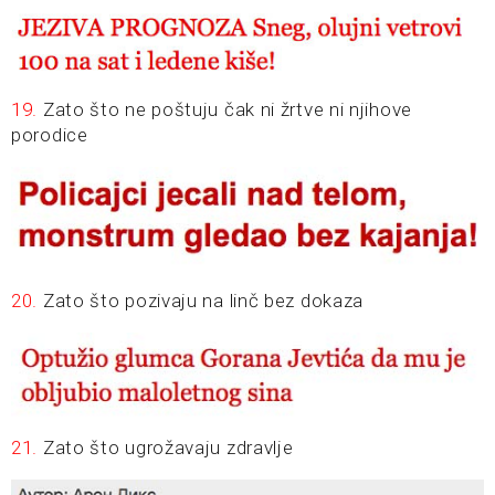
19.
Zato što ne poštuju čak ni žrtve ni njihove
porodice
20.
Zato što pozivaju na linč bez dokaza
21.
Zato što ugrožavaju zdravlje