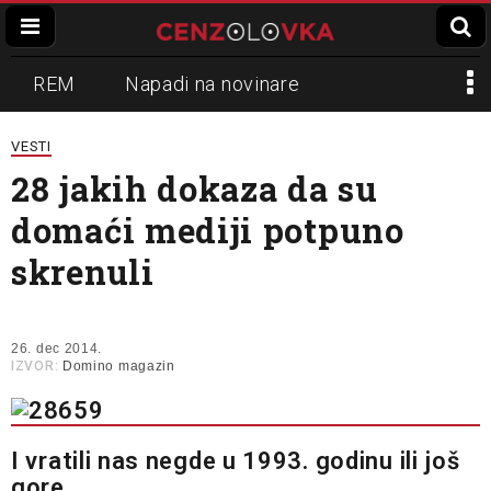
REM
Napadi na novinare
Zvučni top
Crna Gora
N1
VESTI
28 jakih dokaza da su
Propaganda
Lokalni mediji
domaći mediji potpuno
Informer
Slavko Ćuruvija
skrenuli
26. dec 2014.
IZVOR:
Domino magazin
I vratili nas negde u 1993. godinu ili još
gore…