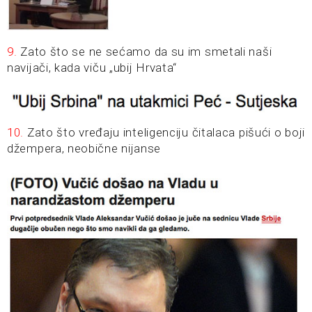
9.
Zato što se ne sećamo da su im smetali naši
navijači, kada viču „ubij Hrvata“
10.
Zato što vređaju inteligenciju čitalaca pišući o boji
džempera, neobične nijanse