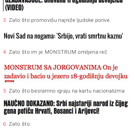
3.
Zato što promovišu najniže ljudske porive
4.
Zato što im je MONSTRUM omiljena reč
5.
Zato što besramno igraju na kartu nacionalizma
6.
Zato što: