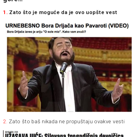
1.
Zato što je moguće da je ovo uopšte vest
2.
Zato što baš nikada ne propuštaju ovakve vesti