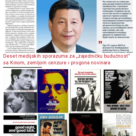
Deset medijskih sporazuma za „zajedničku budućnost”
sa Kinom, zemljom cenzure i progona novinara