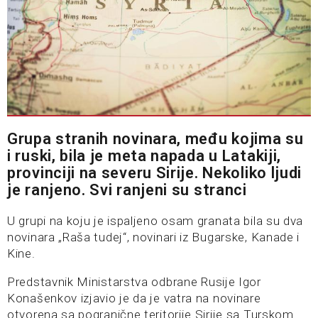
Grupa stranih novinara, među kojima su
i ruski, bila je meta napada u Latakiji,
provinciji na severu Sirije. Nekoliko ljudi
je ranjeno. Svi ranjeni su stranci
U grupi na koju je ispaljeno osam granata bila su dva
novinara „Raša tudej“, novinari iz Bugarske, Kanade i
Kine.
Predstavnik Ministarstva odbrane Rusije Igor
Konašenkov izjavio je da je vatra na novinare
otvorena sa pogranične teritorije Sirije sa Turskom.