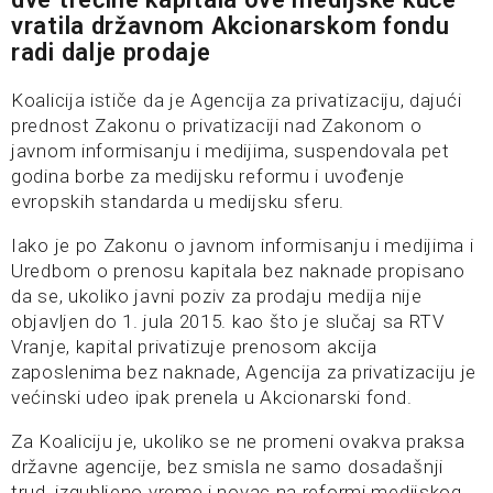
vratila državnom Akcionarskom fondu
radi dalje prodaje
Koalicija ističe da je Agencija za privatizaciju, dajući
prednost Zakonu o privatizaciji nad Zakonom o
javnom informisanju i medijima, suspendovala pet
godina borbe za medijsku reformu i uvođenje
evropskih standarda u medijsku sferu.
Iako je po Zakonu o javnom informisanju i medijima i
Uredbom o prenosu kapitala bez naknade propisano
da se, ukoliko javni poziv za prodaju medija nije
objavljen do 1. jula 2015. kao što je slučaj sa RTV
Vranje, kapital privatizuje prenosom akcija
zaposlenima bez naknade, Agencija za privatizaciju je
većinski udeo ipak prenela u Akcionarski fond.
Za Koaliciju je, ukoliko se ne promeni ovakva praksa
državne agencije, bez smisla ne samo dosadašnji
trud, izgubljeno vreme i novac na reformi medijskog