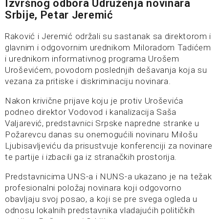
Izvršnog odbora Udruženja novinara
Srbije, Petar Jeremić
Raković i Jeremić održali su sastanak sa direktorom i
glavnim i odgovornim urednikom Miloradom Tadićem
i urednikom informativnog programa Urošem
Uroševićem, povodom poslednjih dešavanja koja su
vezana za pritiske i diskriminaciju novinara.
Nakon krivične prijave koju je protiv Uroševića
podneo direktor Vodovod i kanalizacija Saša
Valjarević, predstavnici Srpske napredne stranke u
Požarevcu danas su onemogućili novinaru Milošu
Ljubisavljeviću da prisustvuje konferenciji za novinare
te partije i izbacili ga iz stranačkih prostorija.
Predstavnicima UNS-a i NUNS-a ukazano je na težak
profesionalni položaj novinara koji odgovorno
obavljaju svoj posao, a koji se pre svega ogleda u
odnosu lokalnih predstavnika vladajućih političkih