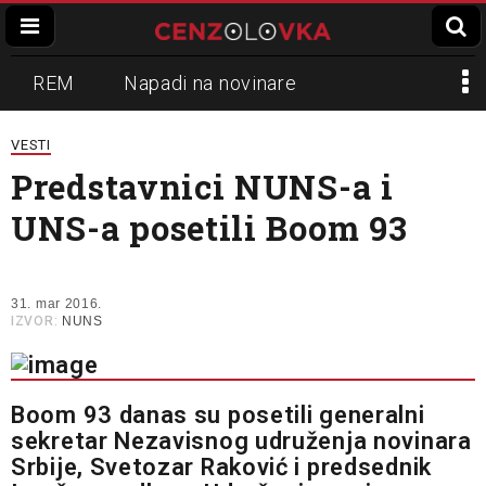
REM
Napadi na novinare
Zvučni top
Crna Gora
N1
VESTI
Predstavnici NUNS-a i
Propaganda
Lokalni mediji
UNS-a posetili Boom 93
Informer
Slavko Ćuruvija
31. mar 2016.
IZVOR:
NUNS
Boom 93 danas su posetili generalni
sekretar Nezavisnog udruženja novinara
Srbije, Svetozar Raković i predsednik