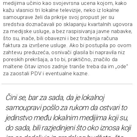
medijima učinio kao svojevrsna ucena kojom, kako
kažu vlasnici tri lokalne televizije, neko iz lokalne
samouprave želi da prikrije svoj propust jer su
sredstva doznačavali po sklapanju kvartalnih ugovora
za medijske usluge, a bez raspisivanja javne nabavke,
što su, inače, bili obavezni i bez traženja računa
faktura za izvršene usluge. Ako bi postupila po ovom
zahtevu preduzeća, osnivači glasila bi napravila niz
poreskih prekršaja, a to bi, praktično, značilo da
maltene čitav iznos zadnje tranše treba da im „ode“
za zaostali PDV i eventualne kazne.
Čini se, bar za sada, da je lokalnoj
samoupravi pošlo za rukom da ostvari to
jedinstvo među lokalnim medijima koji su,
do sada, bili razjedinjeni što oko iznosa koji