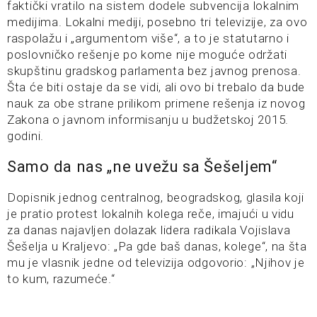
faktički vratilo na sistem dodele subvencija lokalnim
medijima. Lokalni mediji, posebno tri televizije, za ovo
raspolažu i „argumentom više“, a to je statutarno i
poslovničko rešenje po kome nije moguće održati
skupštinu gradskog parlamenta bez javnog prenosa.
Šta će biti ostaje da se vidi, ali ovo bi trebalo da bude
nauk za obe strane prilikom primene rešenja iz novog
Zakona o javnom informisanju u budžetskoj 2015.
godini.
Samo da nas „ne uvežu sa Šešeljem“
Dopisnik jednog centralnog, beogradskog, glasila koji
je pratio protest lokalnih kolega reče, imajući u vidu
za danas najavljen dolazak lidera radikala Vojislava
Šešelja u Kraljevo: „Pa gde baš danas, kolege“, na šta
mu je vlasnik jedne od televizija odgovorio: „Njihov je
to kum, razumeće.“