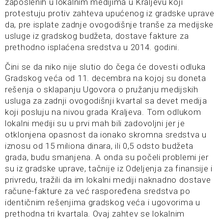
zaposlenih u lokalnim medijima u Kraljevu koji
protestuju protiv zahteva upućenog iz gradske uprave
da, pre isplate zadnje ovogodišnje tranše za medijske
usluge iz gradskog budžeta, dostave fakture za
prethodno isplaćena sredstva u 2014. godini.
Čini se da niko nije slutio do čega će dovesti odluka
Gradskog veća od 11. decembra na kojoj su doneta
rešenja o sklapanju Ugovora o pružanju medijskih
usluga za zadnji ovogodišnji kvartal sa devet medija
koji posluju na nivou grada Kraljeva. Tom odlukom
lokalni mediji su u prvi mah bili zadovoljni jer je
otklonjena opasnost da ionako skromna sredstva u
iznosu od 15 miliona dinara, ili 0,5 odsto budžeta
grada, budu smanjena. A onda su počeli problemi jer
su iz gradske uprave, tačnije iz Odeljenja za finansije i
privredu, tražili da im lokalni mediji naknadno dostave
račune-fakture za već raspoređena sredstva po
identičnim rešenjima gradskog veća i ugovorima u
prethodna tri kvartala. Ovaj zahtev se lokalnim