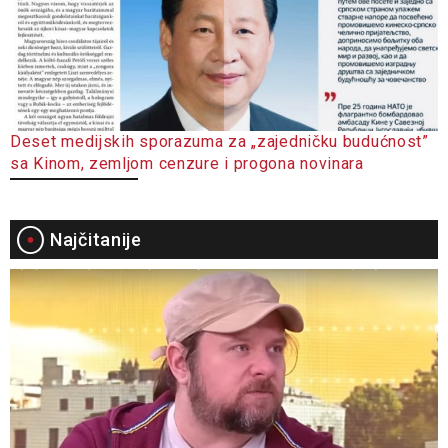
Deset medijskih sporazuma za „zajedničku budućnost”
sa Kinom, zemljom cenzure i progona novinara
Najčitanije