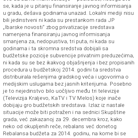
se, kada je u pitanju finansiranje javnog informisanja
u gradu, dešava godinama unazad. Lokalni mediji nisu
bili jedinstveni ni kada su prestankom rada JP
„Ibarske novosti“ zbog privatizacije sredstava
namenjena finansiranju javnog informisanja
smanjena za, nedopustiva, tri puta, ni kada su
godinama i ta skromna sredstva dobijali sa
budžetske pozicije subvencije privatnim preduzećima,
ni kada su se bez ikakvog objašnjenja i bez propisanih
procedura u budžetskoj 2014. godini ta sredstva
distribuirala rešenjima gradskog veća i ugovorima o
medijskim uslugama bez jasnih kriterijuma. Posebno
je to nejedinstvo bilo uočljivo među tri televizije
(Televizija Kraljevo, KaTV i TV Melos) koje inače
dobijaju gro budžetskih sredstava. Izlaz iz nastale
situacije može biti potražen i na sednici Skupštine
grada, već zakazanoj za 29. decembra kroz, kako
neko od okupljenih reče, rebalans već donetog
Rebalansa budžeta za 2014. godinu, na kome bi se