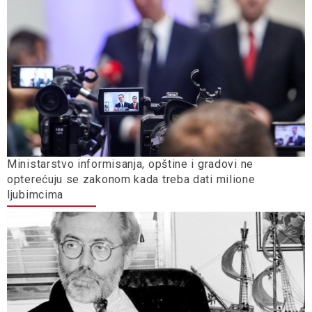
Ministarstvo informisanja, opštine i gradovi ne
opterećuju se zakonom kada treba dati milione
ljubimcima