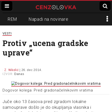
REM
Napadi na novinare
Zvučni top
Crna Gora
N1
VESTI
Protiv „ucena gradske
Propaganda
Lokalni mediji
uprave“
Informer
Slavko Ćuruvija
:
Z. Nikolić
| 26. dec 2014.
IZVOR:
Danas
Dogovor kolega: Pred gradonačelnikovim vratima
Juče oko 13 časova pred zgradom lokalne
samouprave došlo je do okupljanja vlasnika i