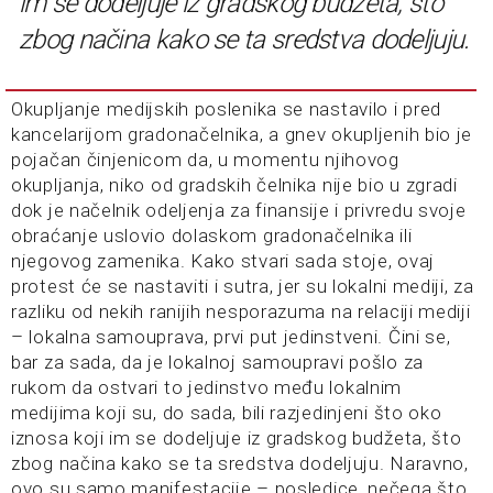
im se dodeljuje iz gradskog budžeta, što
zbog načina kako se ta sredstva dodeljuju.
Okupljanje medijskih poslenika se nastavilo i pred
kancelarijom gradonačelnika, a gnev okupljenih bio je
pojačan činjenicom da, u momentu njihovog
okupljanja, niko od gradskih čelnika nije bio u zgradi
dok je načelnik odeljenja za finansije i privredu svoje
obraćanje uslovio dolaskom gradonačelnika ili
njegovog zamenika. Kako stvari sada stoje, ovaj
protest će se nastaviti i sutra, jer su lokalni mediji, za
razliku od nekih ranijih nesporazuma na relaciji mediji
– lokalna samouprava, prvi put jedinstveni. Čini se,
bar za sada, da je lokalnoj samoupravi pošlo za
rukom da ostvari to jedinstvo među lokalnim
medijima koji su, do sada, bili razjedinjeni što oko
iznosa koji im se dodeljuje iz gradskog budžeta, što
zbog načina kako se ta sredstva dodeljuju. Naravno,
ovo su samo manifestacije – posledice, nečega što