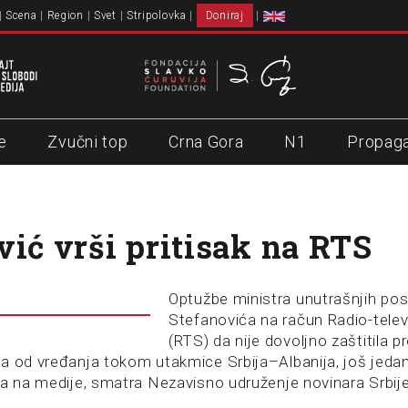
Scena
Region
Svet
Stripolovka
Doniraj
e
Zvučni top
Crna Gora
N1
Propag
vić vrši pritisak na RTS
Optužbe ministra unutrašnjih po
Stefanovića na račun Radio-televi
(RTS) da nije dovoljno zaštitila p
a od vređanja tokom utakmice Srbija–Albanija, još jedan
ka na medije, smatra Nezavisno udruženje novinara Srbi