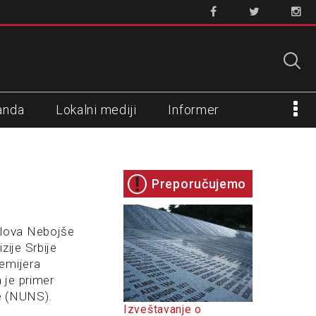
anda
Lokalni mediji
Informer
Preporučujemo
slova Nebojše
zije Srbije
remijera
 je primer
je (NUNS).
Izveštavanje o