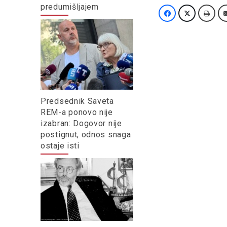
predumišljajem
Predsednik Saveta
REM-a ponovo nije
izabran: Dogovor nije
postignut, odnos snaga
ostaje isti