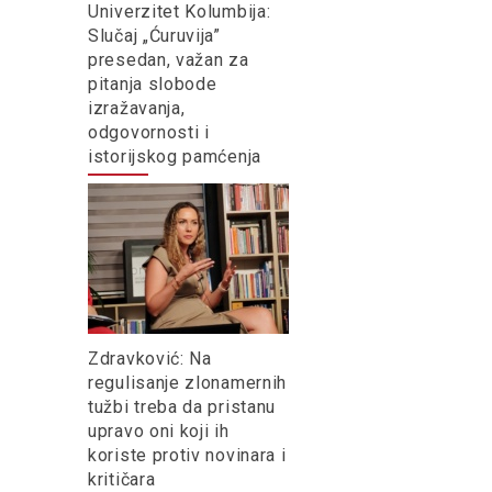
Univerzitet Kolumbija:
Slučaj „Ćuruvija”
presedan, važan za
pitanja slobode
izražavanja,
odgovornosti i
istorijskog pamćenja
Zdravković: Na
regulisanje zlonamernih
tužbi treba da pristanu
upravo oni koji ih
koriste protiv novinara i
kritičara