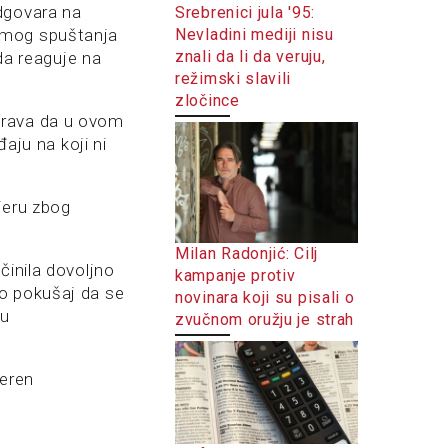
dgovara na
Srebrenici jula '95:
Nevladini mediji nisu
amog spuštanja
znali da li da veruju,
 da reaguje na
režimski slavili
zločince
orava da u ovom
đaju na koji ni
ijeru zbog
Milan Radonjić: Cilj
činila dovoljno
kampanje protiv
ao pokušaj da se
novinara koji su pisali o
du
zvučnom oružju je strah
meren