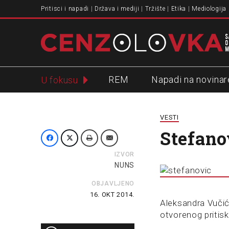
Pritisci i napadi
Država i mediji
Tržište
Etika
Mediologija
REM
Napadi na novinar
U fokusu
Slavko Ćuruvija
VESTI
Stefano
IZVOR
NUNS
OBJAVLJENO
16. OKT 2014.
Aleksandra Vučić
otvorenog pritis