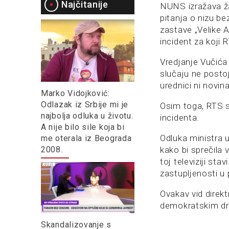
Najčitanije
NUNS izražava ža
pitanja o nizu 
zastave „Velike A
incident za koji
Vredjanje Vučića
slučaju ne postoj
urednici ni novin
Marko Vidojković:
Odlazak iz Srbije mi je
Osim toga, RTS se
najbolja odluka u životu.
incidenta.
A nije bilo sile koja bi
Odluka ministra u
me oterala iz Beograda
2008.
kako bi sprečila
toj televiziji sta
zastupljenosti u 
Ovakav vid direk
demokratskim dru
Skandalizovanje s