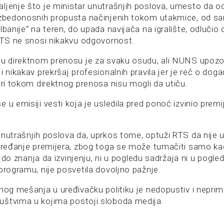
ljenje što je ministar unutrašnjih poslova, umesto da o
bezbedonosnih propusta načinjenih tokom utakmice, od s
lbanije“ na teren, do upada navijača na igralište, odlučio
 RTS ne snosi nikakvu odgovornost.
 u direktnom prenosu je za svaku osudu, ali NUNS upoz
i nikakav prekršaj profesionalnih pravila jer je reč o doga
ari tokom direktnog prenosa nisu mogli da utiču.
 u emisiji vesti koja je usledila pred ponoć izvinio prem
nutrašnjih poslova da, uprkos tome, optuži RTS da nije u
 vređanje premijera, zbog toga se može tumačiti samo k
vi do znanja da izvinjenju, ni u pogledu sadržaja ni u pogle
programu, nije posvetila dovoljno pažnje.
tnog mešanja u uređivačku politiku je nedopustiv i nepri
štvima u kojima postoji sloboda medija.