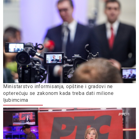
Ministarstvo informisanja, opštine i gradovi ne
opterećuju se zakonom kada treba dati milione
ljubimcima