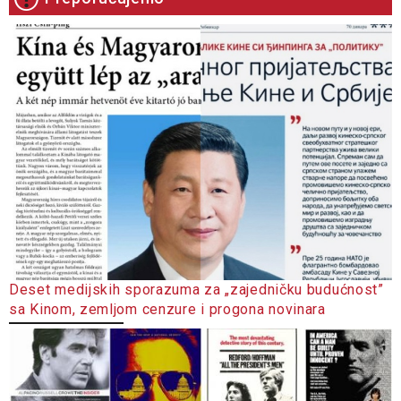
Deset medijskih sporazuma za „zajedničku budućnost”
sa Kinom, zemljom cenzure i progona novinara