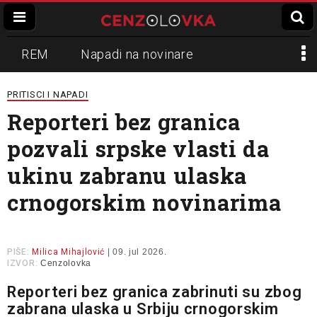
REM
Napadi na novinare
Zvučni top
Crna Gora
N1
PRITISCI I NAPADI
Reporteri bez granica
Propaganda
Lokalni mediji
pozvali srpske vlasti da
Informer
Slavko Ćuruvija
ukinu zabranu ulaska
crnogorskim novinarima
PIŠE:
Milica Mihajlović
| 09. jul 2026.
IZVOR:
Cenzolovka
Reporteri bez granica zabrinuti su zbog
zabrana ulaska u Srbiju crnogorskim