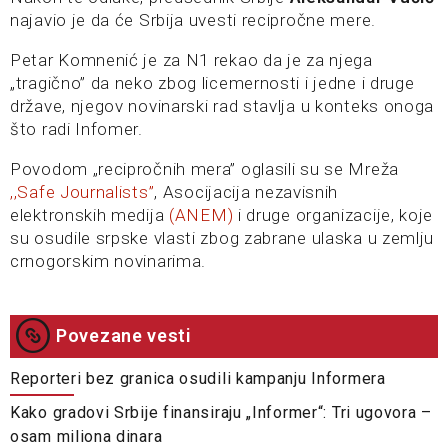
najavio je da će Srbija uvesti recipročne mere.
Petar Komnenić je za N1 rekao da je za njega
„tragično” da neko zbog licemernosti i jedne i druge
države, njegov novinarski rad stavlja u konteks onoga
što radi Infomer.
Povodom „recipročnih mera” oglasili su se Mreža
,,Safe Journalists”
, Asocijacija nezavisnih
elektronskih medija
(ANEM)
i druge organizacije, koje
su osudile srpske vlasti zbog zabrane ulaska u zemlju
crnogorskim novinarima.
Povezane vesti
Reporteri bez granica osudili kampanju Informera
Kako gradovi Srbije finansiraju „Informer“: Tri ugovora –
osam miliona dinara