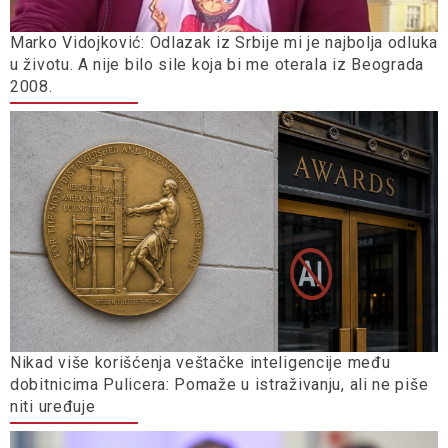
Marko Vidojković: Odlazak iz Srbije mi je najbolja odluka
u životu. A nije bilo sile koja bi me oterala iz Beograda
2008.
Nikad više korišćenja veštačke inteligencije među
dobitnicima Pulicera: Pomaže u istraživanju, ali ne piše
niti uređuje