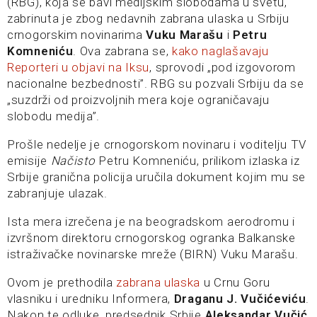
(RBG), koja se bavi medijskim slobodama u svetu,
zabrinuta je zbog nedavnih zabrana ulaska u Srbiju
crnogorskim novinarima
Vuku Marašu
i
Petru
Komneniću
. Ova zabrana se,
kako naglašavaju
Reporteri u objavi na Iksu
, sprovodi „pod izgovorom
nacionalne bezbednosti”. RBG su pozvali Srbiju da se
„suzdrži od proizvoljnih mera koje ograničavaju
slobodu medija”.
Prošle nedelje je crnogorskom novinaru i voditelju TV
emisije
Načisto
Petru Komneniću, prilikom izlaska iz
Srbije granična policija uručila dokument kojim mu se
zabranjuje ulazak.
Ista mera izrečena je na beogradskom aerodromu i
izvršnom direktoru crnogorskog ogranka Balkanske
istraživačke novinarske mreže (BIRN) Vuku Marašu.
Ovom je prethodila
zabrana ulaska
u Crnu Goru
vlasniku i uredniku Informera,
Draganu J. Vučićeviću
.
Nakon te odluke, predsednik Srbije
Aleksandar Vučić