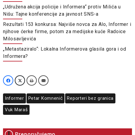
„Udružena akcija policije i Informera“ protiv Milića u
Nišu: Tajne konferencije za javnost SNS-a
Rezultati 153 konkursa: Najviše novca za Alo, Informer i
njihove ćerke firme, potom za medijske kuće Radoice
Milosavljevića
„Metastaziralo“: Lokalna Informerova glasila gora i od
Informera?
Informer
Petar Komnenić
Reporteri bez granica
Vuk Maraš
Preporučujemo