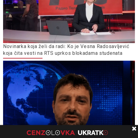
Novinarka koja želi da radi: Ko je Vesna Radosavljević
koja čita vesti na RTS uprkos blokadama studenata