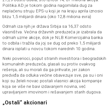
Politika AD je tokom godina nagomilala dug za
neplaćenu struju EPS-u koji je na kraju aprila iznosio
blizu 1,5 milijardi dinara (oko 12,8 miliona evra)
Odmah iza njih je država Srbija sa 16,37 odsto
vlasništva. Većina državnih preduzeća je izabrala da
odmah uzme akcije, dok je NLB Komercijalna banka
to odbila i tražila da joj se dug od preko 1,5 milijardi
dinara isplati u novcu tokom narednih 10 godina.
Neki poverioci, poput stranih investitora i beogradskih
komunalnih preduzeća, glasali su protiv ovakvog
rešenja, ali su morali da ga prihvate, jer zakon
predviđa da odluka većine obavezuje sve, pa su i oni
koji su želeli novac postali vlasnici akcija kompanije
koja se više ne bavi izdavanjem novina, već
upravljanjem imovinom i rešavanjem starih dugova.
„Ostali“ akcionari