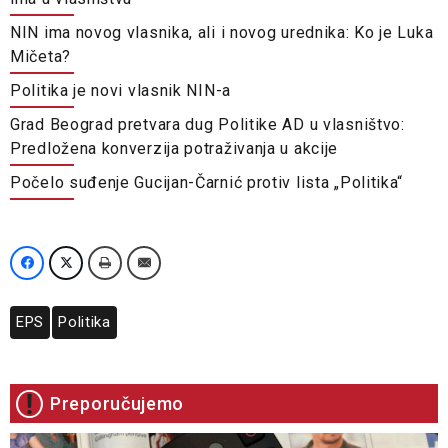
NIN ima novog vlasnika, ali i novog urednika: Ko je Luka
Mičeta?
Politika je novi vlasnik NIN-a
Grad Beograd pretvara dug Politike AD u vlasništvo:
Predložena konverzija potraživanja u akcije
Počelo suđenje Gucijan-Čarnić protiv lista „Politika“
EPS
Politika
Preporučujemo