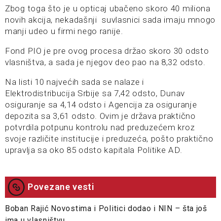
Zbog toga što je u opticaj ubačeno skoro 40 miliona
novih akcija, nekadašnji suvlasnici sada imaju mnogo
manji udeo u firmi nego ranije.
Fond PIO je pre ovog procesa držao skoro 30 odsto
vlasništva, a sada je njegov deo pao na 8,32 odsto.
Na listi 10 najvećih sada se nalaze i
Elektrodistribucija Srbije sa 7,42 odsto, Dunav
osiguranje sa 4,14 odsto i Agencija za osiguranje
depozita sa 3,61 odsto. Ovim je država praktično
potvrdila potpunu kontrolu nad preduzećem kroz
svoje različite institucije i preduzeća, pošto praktično
upravlja sa oko 85 odsto kapitala Politike AD.
Povezane vesti
Boban Rajić Novostima i Politici dodao i NIN – šta još
ima u vlasništvu