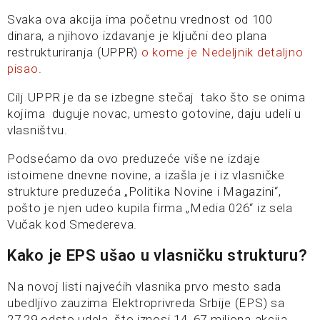
Svaka ova akcija ima početnu vrednost od 100
dinara, a njihovo izdavanje je ključni deo plana
restrukturiranja (UPPR)
o kome je Nedeljnik detaljno
pisao
.
Cilj UPPR je da se izbegne stečaj tako što se onima
kojima duguje novac, umesto gotovine, daju udeli u
vlasništvu.
Podsećamo da ovo preduzeće više ne izdaje
istoimene dnevne novine, a izašla je i iz vlasničke
strukture preduzeća „Politika Novine i Magazini“,
pošto je njen udeo kupila firma „Media 026“ iz sela
Vučak kod Smedereva.
Kako je EPS ušao u vlasničku strukturu?
Na novoj listi najvećih vlasnika prvo mesto sada
ubedljivo zauzima Elektroprivreda Srbije (EPS) sa
27,29 odsto udela, što iznosi 14, 67 miliona akcija.