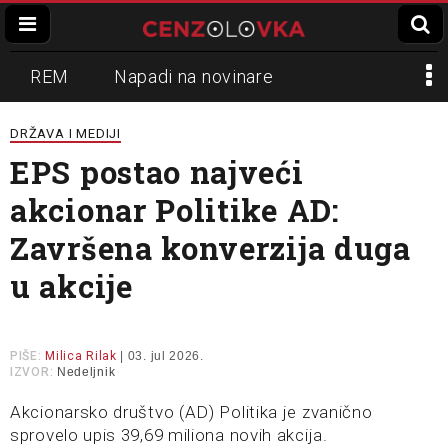
REM
Napadi na novinare
Zvučni top
Crna Gora
N1
DRŽAVA I MEDIJI
EPS postao najveći
Propaganda
Lokalni mediji
akcionar Politike AD:
Informer
Slavko Ćuruvija
Završena konverzija duga
u akcije
PIŠE:
Milica Rilak
| 03. jul 2026.
IZVOR:
Nedeljnik
Akcionarsko društvo (AD) Politika je zvanično
sprovelo upis 39,69 miliona novih akcija.