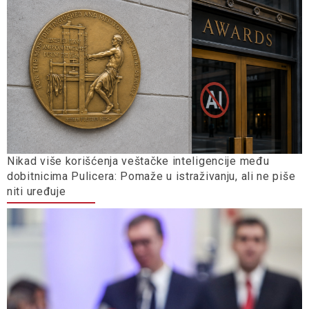
Nikad više korišćenja veštačke inteligencije među
dobitnicima Pulicera: Pomaže u istraživanju, ali ne piše
niti uređuje