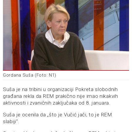
Gordana Suša (Foto: N1)
Suša je na tribini u organizaciji Pokreta slobodnih
građana rekla da REM prakično nije imao nikakvih
aktivnosti i zvaničnih zaključaka od 8. januara.
Suša je ocenila da „što je Vučić jači, to je REM
slabiji“.