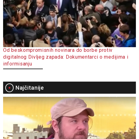
Od beskompromisnih novinara do borbe protiv
digitalnog Divljeg zapada: Dokumentarci o medijima i
informisanju
Najčitanije