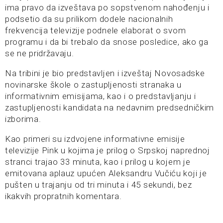
ima pravo da izveštava po sopstvenom nahođenju i
podsetio da su prilikom dodele nacionalnih
frekvencija televizije podnele elaborat o svom
programu i da bi trebalo da snose posledice, ako ga
se ne pridržavaju.
Na tribini je bio predstavljen i izveštaj Novosadske
novinarske škole o zastupljenosti stranaka u
informativnim emisijama, kao i o predstavljanju i
zastupljenosti kandidata na nedavnim predsedničkim
izborima.
Kao primeri su izdvojene informativne emisije
televizije Pink u kojima je prilog o Srpskoj naprednoj
stranci trajao 33 minuta, kao i prilog u kojem je
emitovana aplauz upućen Aleksandru Vučiću koji je
pušten u trajanju od tri minuta i 45 sekundi, bez
ikakvih propratnih komentara.