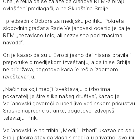
Ona je rekla da se zalaže da članove REM-a biraju
ovlašćeni predlagači, a ne Skupština Srbije.
I predsednik Odbora za medijsku politiku Pokreta
slobodnih građana Rade Veljanovski ocenio je da je
REM „nezavisno telo, ali nezavisno pod znacima
navoda“.
On je kazao da su u Evropi jasno definisana pravila i
preporuke o medijskom izveštanju, a da ih se Srbija
ne pridržava, pogotovo kada je reč o izbornom
izveštavanju.
„Način na koji mediji izveštavaju o izborima
pokazatelj je šire slika našeg društva“, kazao je
Veljanovski govoreći o ubedljivo većinskom prisustvu
Srpske napredne stranke, pogotovo izdvojivši
televiziju Pink.
Veljanovski je na tribini „Mediji i izbori“ ukazao da se u
Srbiji plasira stav da vlasnik medija u privatnoj svojini