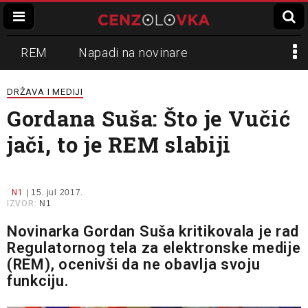
REM
Napadi na novinare
Zvučni top
Crna Gora
N1
DRŽAVA I MEDIJI
Gordana Suša: Što je Vučić
Propaganda
Lokalni mediji
jači, to je REM slabiji
Informer
Slavko Ćuruvija
:
N1
| 15. jul 2017.
IZVOR:
N1
Novinarka Gordan Suša kritikovala je rad
Regulatornog tela za elektronske medije
(REM), ocenivši da ne obavlja svoju
funkciju.