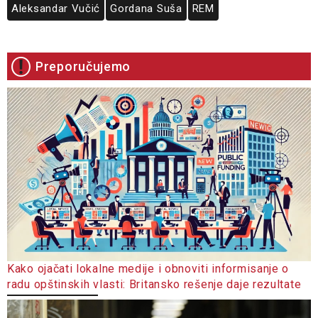
Aleksandar Vučić
Gordana Suša
REM
Preporučujemo
Kako ojačati lokalne medije i obnoviti informisanje o
radu opštinskih vlasti: Britansko rešenje daje rezultate