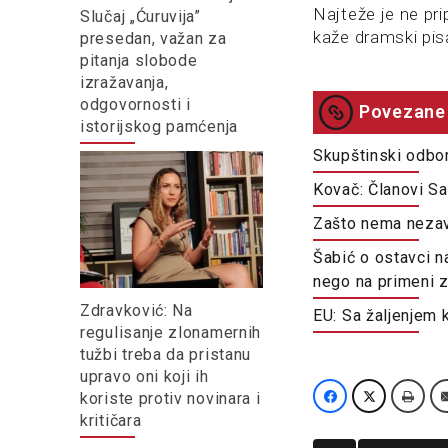
Najteže je ne pri
Slučaj „Ćuruvija”
kaže dramski pis
presedan, važan za
pitanja slobode
izražavanja,
odgovornosti i
Povezane 
istorijskog pamćenja
Skupštinski odbor
Kovač: Članovi Sa
Zašto nema neza
Šabić o ostavci n
nego na primeni 
Zdravković: Na
EU: Sa žaljenjem 
regulisanje zlonamernih
tužbi treba da pristanu
upravo oni koji ih
koriste protiv novinara i
kritičara