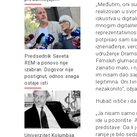
„Međutim, oni su
realizovan u svo
iskustva u digit
mnogim digitalni
reprezentativnos
potpisao sam sag
iznenađenje, vero
udruženje Dramsk
Predsednik Saveta
Filmskih glumaca
REM-a ponovo nije
zainatio malo, i 
izabran: Dogovor nije
im nisam dao sag
postignut, odnos snaga
legitimna. Oni tv
ostaje isti
nezakonito“, obj
Hubač ističe i da
„Ja nisam samo n
ide u pozorište. 
predstave. Da li
ranije je bilo sed
Univerzitet Kolumbija: