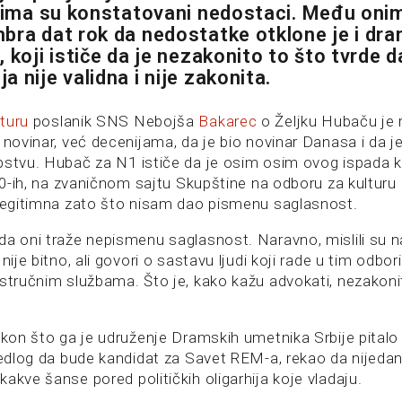
ojima su konstatovani nedostaci. Među oni
bra dat rok da nedostatke otklone je i dra
 koji ističe da je nezakonito to što tvrde 
 nije validna i nije zakonita.
turu
poslanik SNS Nebojša
Bakarec
o Željku Hubaču je 
 novinar, već decenijama, da je bio novinar Danasa i da je
pstvu. Hubač za N1 ističe da je osim osim ovog ispada koj
 90-ih, na zvaničnom sajtu Skupštine na odboru za kulturu
 legitimna zato što nisam dao pismenu saglasnost.
da oni traže nepismenu saglasnost. Naravno, mislili su n
nije bitno, ali govori o sastavu ljudi koji rade u tim odbo
 stručnim službama. Što je, kako kažu advokati, nezakoni
akon što ga je udruženje Dramskih umetnika Srbije pitalo d
predlog da bude kandidat za Savet REM-a, rekao da nijedan
akve šanse pored političkih oligarhija koje vladaju.