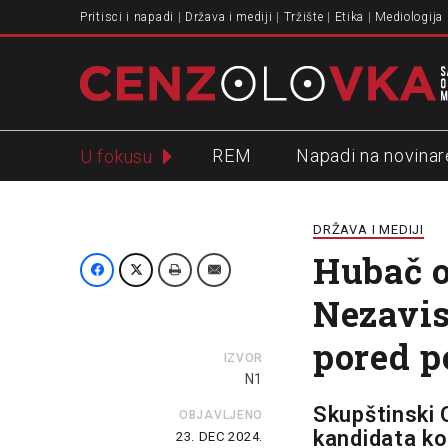
Pritisci i napadi
Država i mediji
Tržište
Etika
Mediologija
REM
Napadi na novinar
U fokusu
Slavko Ćuruvija
DRŽAVA I MEDIJI
Hubač o
Nezavis
pored p
IZVOR
N1
Skupštinski O
OBJAVLJENO
kandidata ko
23. DEC 2024.