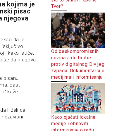
ma kojima je
Tvor?
mski pisac
da njegova
rekao da je
 isključivo
Od beskompromisnih
i, kako ističe,
novinara do borbe
 piše da njegova
protiv digitalnog Divljeg
zapada: Dokumentarci o
medijima i informisanju
a pisanu
rima, čast
to“ kaže
a li želi da
 nezavisni
Kako ojačati lokalne
medije i obnoviti
informisanje o radu