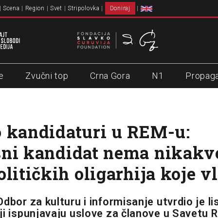
Scena
Region
Svet
Stripolovka
Doniraj
e
Zvučni top
Crna Gora
N1
Propag
 kandidaturi u REM-u:
ni kandidat nema nikakv
olitičkih oligarhija koje v
dbor za kulturu i informisanje utvrdio je li
ji ispunjavaju uslove za članove u Savetu R