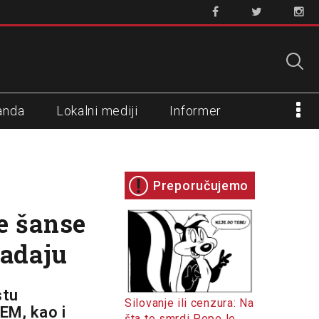
anda
Lokalni mediji
Informer
Preporučujemo
e šanse
ladaju
stu
Silovanje ili cenzura: Na
EM, kao i
šta to smrdi Pepe le