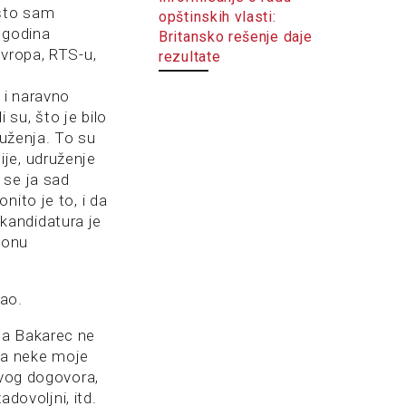
 što sam
opštinskih vlasti:
 godina
Britansko rešenje daje
Evropa, RTS-u,
rezultate
 i naravno
su, što je bilo
ruženja. To su
je, udruženje
 se ja sad
nito je to, i da
kandidatura je
akonu
vao.
da Bakarec ne
eda neke moje
ovog dogovora,
adovoljni, itd.