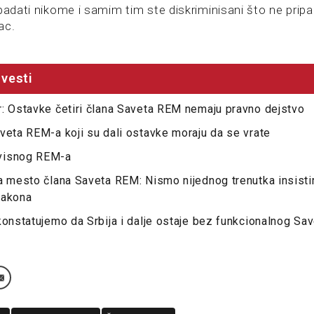
padati nikome i samim tim ste diskriminisani što ne prip
ac.
vesti
: Ostavke četiri člana Saveta REM nemaju pravno dejstvo
veta REM-a koji su dali ostavke moraju da se vrate
visnog REM-a
a mesto člana Saveta REM: Nismo nijednog trenutka insistira
zakona
konstatujemo da Srbija i dalje ostaje bez funkcionalnog S