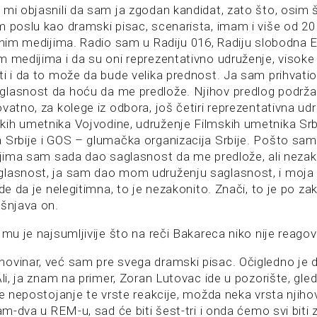
 mi objasnili da sam ja zgodan kandidat, zato što, osim
m poslu kao dramski pisac, scenarista, imam i više od 20
alnim medijima. Radio sam u Radiju 016, Radiju slobodna 
m medijima i da su oni reprezentativno udruženje, visoke
ti i da to može da bude velika prednost. Ja sam prihvatio
lasnost da hoću da me predlože. Njihov predlog podržali 
vatno, za kolege iz odbora, još četiri reprezentativna ud
ih umetnika Vojvodine, udruženje Filmskih umetnika Srbi
 Srbije i GOS – glumačka organizacija Srbije. Pošto sam
njima sam sada dao saglasnost da me predlože, ali nezako
lasnost, ja sam dao mom udruženju saglasnost, i moja 
rde da je nelegitimna, to je nezakonito. Znači, to je po z
ašnjava on.
 mu je najsumljivije što na reči Bakareca niko nije reago
ovinar, već sam pre svega dramski pisac. Očigledno je 
Ali, ja znam na primer, Zoran Lutovac ide u pozorište, gl
 je nepostojanje te vrste reakcije, možda neka vrsta njih
am-dva u REM-u, sad će biti šest-tri i onda ćemo svi biti z