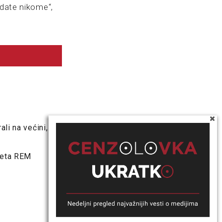
adate nikome“,
li na većini,
aveta REM