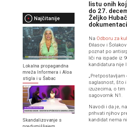
listu onih k
do 27. decem
Željko Hubač,
Najčitanije
dokumentacija
Na
Odboru za kul
Đilasov i Šolakov
poznat po antisr
liči na ispade iz
kandidatura nije
Lokalna propagandna
mreža Informera i Aloa
„Pretpostavljam 
stigla i u Šabac
saglasnost, što i 
izuzecima, o tim
sagovornik N1.
Navodi i da je, n
prihvati njihov 
kandidat nema nik
Skandalizovanje s
predumišljajem