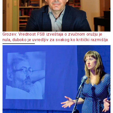
Grozev: Vrednost FSB izveštaja o zvučnom oružju je
nula, duboko je uvredljiv za svakog ko kritički razmišlja