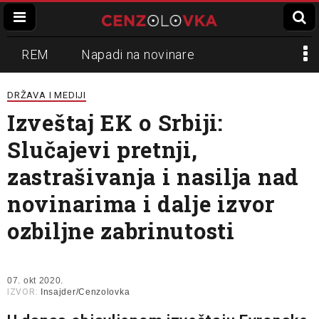
REM
Napadi na novinare
Zvučni top
Crna Gora
N1
DRŽAVA I MEDIJI
Izveštaj EK o Srbiji:
Propaganda
Lokalni mediji
Slučajevi pretnji,
Informer
Slavko Ćuruvija
zastrašivanja i nasilja nad
novinarima i dalje izvor
ozbiljne zabrinutosti
07. okt 2020.
IZVOR:
Insajder/Cenzolovka