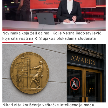
Novinarka koja želi da radi: Ko je Vesna Radosavljević
koja čita vesti na RTS uprkos blokadama studenata
Nikad više korišćenja veštačke inteligencije među