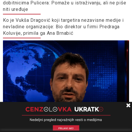
dobitnicima Pulicera: Pomaže u istraživanju, ali ne piše
niti uređuje
Ko je Vukša Dragović koji targetira nezavisne medije i
nevladine organizacije: Bio direktor u firmi Predraga
Koluvije, primila ga Ana Brnabić