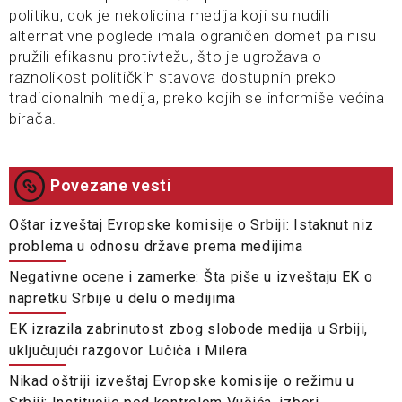
politiku, dok je nekolicina medija koji su nudili
alternativne poglede imala ograničen domet pa nisu
pružili efikasnu protivtežu, što je ugrožavalo
raznolikost političkih stavova dostupnih preko
tradicionalnih medija, preko kojih se informiše većina
birača.
Povezane vesti
Oštar izveštaj Evropske komisije o Srbiji: Istaknut niz
problema u odnosu države prema medijima
Negativne ocene i zamerke: Šta piše u izveštaju EK o
napretku Srbije u delu o medijima
EK izrazila zabrinutost zbog slobode medija u Srbiji,
uključujući razgovor Lučića i Milera
Nikad oštriji izveštaj Evropske komisije o režimu u