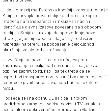
danas u Briselu.
U delu o medijima Evropska komisija konstatuje da je
Srbija je usvojila novu medijsku strategiju koja je
izrađena na transparentan i inkluzivan način i
identifikuje glavne izazove povezane sa slobodom
medija u Srbiji, ali ukazuje da sprovođenje nove
strategije još nije počelo i da još nije ostvaren
napredak na terenu za poboljšanje celokupnog
okruženja za slobodu izražavanja.
U Izveštaju se navodi i da su slučajevi pretnji,
zastrašivanja i nasilja nad novinarima i dalje izvor
ozbiljne zabrinutosti, kao i da tek treba da se
uspostavi transparentnost vlasništva nad medijima i
raspodele javnih sredstava, posebno na lokalnom
nivou.
Podseća se i na ocenu ODIHR da je tokom
predizborne kampanje većina novina i TV kanala s
nacionalnom pokrivenošću promovisala vladinu