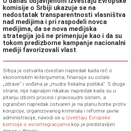
U danas objavljenom izveštaju Evropske
komisije o Srbiji ukazuje se na
nedostatak transparentnosti vlasništva
nad medijima i pri raspodeli novca
medijima, da se nova medijska
strategija još ne primenjuje kao i da su
tokom predizborne kampanje nacionalni
mediji favorizovali vlast
Srbija je ostvarila izvestan napredak kada reč o
ekonomskim kriterijumima, finansije su ostale
„zdrave“ i vođena je „mudra fiskalna politika“. S druge
strane, nije napraljen nikakav napredak kada su u
pitanju izborni procesi i pravosudni sistem, a
ograničen napredak ostvaren je na planu borbe protiv
korupcije, organizovanog kriminala i reforme javne
administracije, navodi se u
Izveštaju Evropske
komisije o evrointegracijama
koji je predstavljen