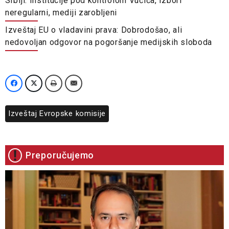
Srbiji: Institucije pod kontrolom Vučića, izbori
neregularni, mediji zarobljeni
Izveštaj EU o vladavini prava: Dobrodošao, ali
nedovoljan odgovor na pogoršanje medijskih sloboda
Izveštaj Evropske komisije
Preporučujemo