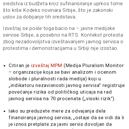
sredstva iz budžeta kroz sufinansiranje uprkos tome
što krše Kodeks novinara Srbije, što je zakonski
uslov za dobijanje tih sredstava.
Izveštaj se posle toga bacio na – javne medijske
servise Srbije, a posebno na RTS. Kontekst protesta
zbog nezadovoljstva izveštavanjem javnog servisa o
protestima i demonstracijama u Srbiji nije izostao.
Citiran je
izveštaj MPM
(Medija Pluralism Monitor
– organizacije koja se bavi analizom i ocenom
slobode i pluralnosti rada medija) koji u
„indikatoru nezavisnosti javnog servisa” registruje
povećanje rizika od političkog uticaja na rad
javnog servisa na 70 procenata („visoki rizik”).
Iako su preduzete mere za odvajanja dela
finansiranja javnog servisa, „ostaje da se vidi da li
je iznos pretplate za javni servis dovoljan da