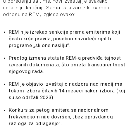
U poređenju sa time, novi izveštaj je svakako
detaljniji i kritičniji. Sama lista zamerki, samo u
odnosu na REM, izgleda ovako:
REM nije izrekao sankcije prema emiterima koji
često krše pravila, posebno navodeći rijaliti
programe „sklone nasilju”.
Predlog izmena statuta REM-a predviđa tajnost
izvesnih dokumenata, što ometa transparentnost
njegovog rada.
REM je objavio izveštaj o nadzoru nad medijima
tokom izbora čitavih 14 meseci nakon izbora (koji
su se održali 2023)
Konkurs za petog emitera sa nacionalnom
frekvencijom nije dovršen, „bez opravdanog
razloga za odlaganje”.