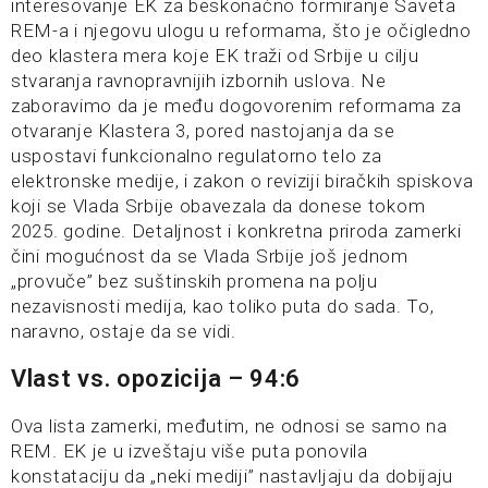
interesovanje EK za beskonačno formiranje Saveta
REM-a i njegovu ulogu u reformama, što je očigledno
deo klastera mera koje EK traži od Srbije u cilju
stvaranja ravnopravnijih izbornih uslova. Ne
zaboravimo da je među dogovorenim reformama za
otvaranje Klastera 3, pored nastojanja da se
uspostavi funkcionalno regulatorno telo za
elektronske medije, i zakon o reviziji biračkih spiskova
koji se Vlada Srbije obavezala da donese tokom
2025. godine. Detaljnost i konkretna priroda zamerki
čini mogućnost da se Vlada Srbije još jednom
„provuče” bez suštinskih promena na polju
nezavisnosti medija, kao toliko puta do sada. To,
naravno, ostaje da se vidi.
Vlast vs. opozicija – 94:6
Ova lista zamerki, međutim, ne odnosi se samo na
REM. EK je u izveštaju više puta ponovila
konstataciju da „neki mediji” nastavljaju da dobijaju