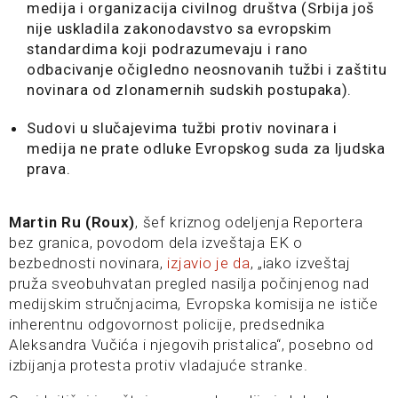
medija i organizacija civilnog društva (Srbija još
nije uskladila zakonodavstvo sa evropskim
standardima koji podrazumevaju i rano
odbacivanje očigledno neosnovanih tužbi i zaštitu
novinara od zlonamernih sudskih postupaka).
Sudovi u slučajevima tužbi protiv novinara i
medija ne prate odluke Evropskog suda za ljudska
prava.
Martin Ru (Roux)
, šef kriznog odeljenja Reportera
bez granica, povodom dela izveštaja EK o
bezbednosti novinara,
izjavio je da
, „iako izveštaj
pruža sveobuhvatan pregled nasilja počinjenog nad
medijskim stručnjacima, Evropska komisija ne ističe
inherentnu odgovornost policije, predsednika
Aleksandra Vučića i njegovih pristalica“, posebno od
izbijanja protesta protiv vladajuće stranke.