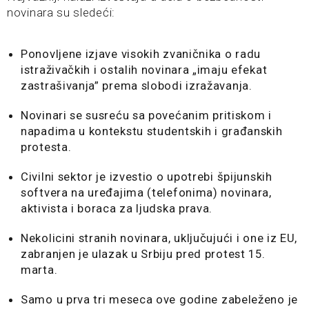
novinara su sledeći:
Ponovljene izjave visokih zvaničnika o radu
istraživačkih i ostalih novinara „imaju efekat
zastrašivanja” prema slobodi izražavanja.
Novinari se susreću sa povećanim pritiskom i
napadima u kontekstu studentskih i građanskih
protesta.
Civilni sektor je izvestio o upotrebi špijunskih
softvera na uređajima (telefonima) novinara,
aktivista i boraca za ljudska prava.
Nekolicini stranih novinara, uključujući i one iz EU,
zabranjen je ulazak u Srbiju pred protest 15.
marta.
Samo u prva tri meseca ove godine zabeleženo je