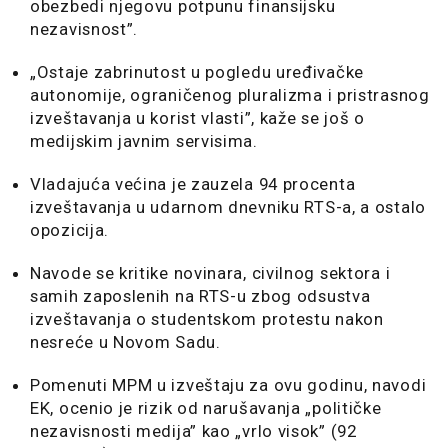
obezbedi njegovu potpunu finansijsku
nezavisnost”.
„Ostaje zabrinutost u pogledu uređivačke
autonomije, ograničenog pluralizma i pristrasnog
izveštavanja u korist vlasti”, kaže se još o
medijskim javnim servisima.
Vladajuća većina je zauzela 94 procenta
izveštavanja u udarnom dnevniku RTS-a, a ostalo
opozicija.
Navode se kritike novinara, civilnog sektora i
samih zaposlenih na RTS-u zbog odsustva
izveštavanja o studentskom protestu nakon
nesreće u Novom Sadu.
Pomenuti MPM u izveštaju za ovu godinu, navodi
EK, ocenio je rizik od narušavanja „političke
nezavisnosti medija” kao „vrlo visok” (92