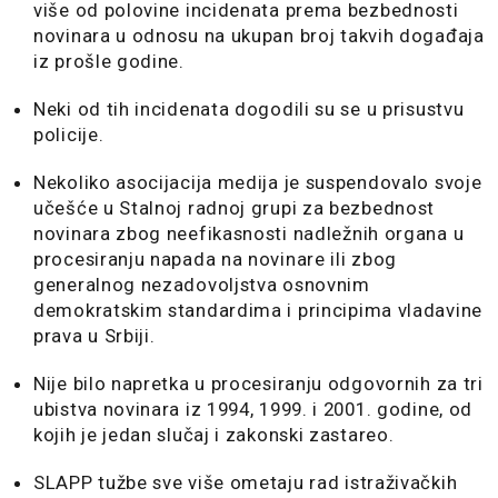
više od polovine incidenata prema bezbednosti
novinara u odnosu na ukupan broj takvih događaja
iz prošle godine.
Neki od tih incidenata dogodili su se u prisustvu
policije.
Nekoliko asocijacija medija je suspendovalo svoje
učešće u Stalnoj radnoj grupi za bezbednost
novinara zbog neefikasnosti nadležnih organa u
procesiranju napada na novinare ili zbog
generalnog nezadovoljstva osnovnim
demokratskim standardima i principima vladavine
prava u Srbiji.
Nije bilo napretka u procesiranju odgovornih za tri
ubistva novinara iz 1994, 1999. i 2001. godine, od
kojih je jedan slučaj i zakonski zastareo.
SLAPP tužbe sve više ometaju rad istraživačkih