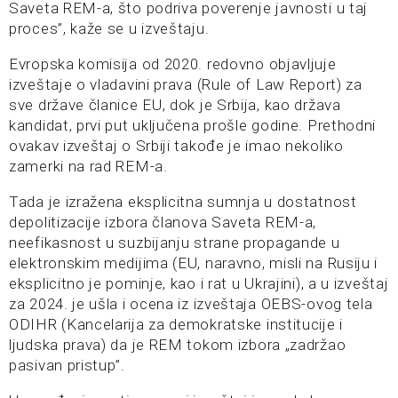
Saveta REM-a, što podriva poverenje javnosti u taj
proces”, kaže se u izveštaju.
Evropska komisija od 2020. redovno objavljuje
izveštaje o vladavini prava (Rule of Law Report) za
sve države članice EU, dok je Srbija, kao država
kandidat, prvi put uključena prošle godine. Prethodni
ovakav izveštaj o Srbiji takođe je imao nekoliko
zamerki na rad REM-a.
Tada je izražena eksplicitna sumnja u dostatnost
depolitizacije izbora članova Saveta REM-a,
neefikasnost u suzbijanju strane propagande u
elektronskim medijima (EU, naravno, misli na Rusiju i
eksplicitno je pominje, kao i rat u Ukrajini), a u izveštaj
za 2024. je ušla i ocena iz izveštaja OEBS-ovog tela
ODIHR (Kancelarija za demokratske institucije i
ljudska prava) da je REM tokom izbora „zadržao
pasivan pristup”.