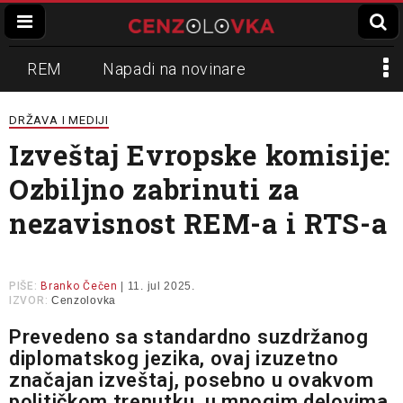
REM
Napadi na novinare
Zvučni top
Crna Gora
N1
DRŽAVA I MEDIJI
Izveštaj Evropske komisije:
Propaganda
Lokalni mediji
Ozbiljno zabrinuti za
Informer
Slavko Ćuruvija
nezavisnost REM-a i RTS-a
PIŠE:
Branko Čečen
| 11. jul 2025.
IZVOR:
Cenzolovka
Prevedeno sa standardno suzdržanog
diplomatskog jezika, ovaj izuzetno
značajan izveštaj, posebno u ovakvom
političkom trenutku, u mnogim delovima