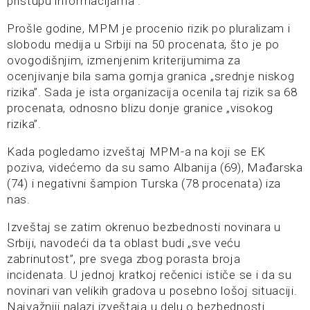
pristupu informacijama”.
Prošle godine, MPM je procenio rizik po pluralizam i
slobodu medija u Srbiji na 50 procenata, što je po
ovogodišnjim, izmenjenim kriterijumima za
ocenjivanje bila sama gornja granica „srednje niskog
rizika”. Sada je ista organizacija ocenila taj rizik sa 68
procenata, odnosno blizu donje granice „visokog
rizika”.
Kada pogledamo izveštaj MPM-a na koji se EK
poziva, videćemo da su samo Albanija (69), Mađarska
(74) i negativni šampion Turska (78 procenata) iza
nas.
Izveštaj se zatim okrenuo bezbednosti novinara u
Srbiji, navodeći da ta oblast budi „sve veću
zabrinutost”, pre svega zbog porasta broja
incidenata. U jednoj kratkoj rečenici ističe se i da su
novinari van velikih gradova u posebno lošoj situaciji.
Najvažniji nalazi izveštaja u delu o bezbednosti