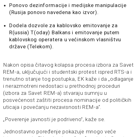
Ponovo dezinformacije i medijske manipulacije
(Rusija ponovo navedena kao izvor).
Dodela dozvole za kablovsko emitovanje za
R(ussia) T(oday) Balkans i emitovanje putem
kablovskog operatera u većinskom vlasništvu
države (Telekom).
Nakon opisa čitavog kolapsa procesa izbora za Savet
REM-a, uključujući i studentski protest ispred RTS-a i
trenutno stanje tog postupka, EK kaže i da „odlaganje
i nerazmotreni nedostaci u prethodnoj proceduri
(izbora za Savet REM-a) stvaraju sumnju u
posvećenost zaštiti procesa nominacije od političkih
uticaja i povećanju nezavisnosti REM-a“.
„Poverenje javnosti je podriveno”, kaže se.
Jednostavno poređenje pokazuje mnogo veće