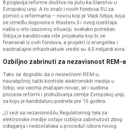
8 poglavlja reforme društva na putu ka članstvu u
Evropskoj uniji. A to znači i novih fondova EU za
pomoć u reformama – novcu koji je Vladi Srbije, koja
se između dogovora o Klasteru 3 i ovog izveštaja
našla u vrlo izazovnoj situaciji, svakako potreban.
Srbija je kandidovala više projekata koji bi se
finansirali iz ovih fondova, a projekti iz energetike i
saobraćajne infrastrukture vredni su 4,5 milijardi evra.
Ozbiljno zabrinuti za nezavisnost REM-a
Tako se dogodilo da o nesrećnom REM-u,
neuralgičnoj tački kontrole elektronskih medija u
Srbiji, visi veoma značajan novac, ali i sudbina
procesa reformi i pridruživanja zemlje Evropskoj uniji,
za koju je kandidaturu podnela pre 16 godina.
„U vezi sa nezavisnošću Regulatornog tela za
elektronske medije ostaje ozbiljna zabrinutost zbog
odlaganja i nedostataka u proceduri izbora novog