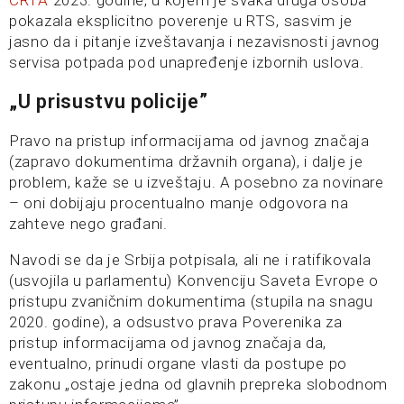
CRTA
2023. godine, u kojem je svaka druga osoba
pokazala eksplicitno poverenje u RTS, sasvim je
jasno da i pitanje izveštavanja i nezavisnosti javnog
servisa potpada pod unapređenje izbornih uslova.
„U prisustvu policije”
Pravo na pristup informacijama od javnog značaja
(zapravo dokumentima državnih organa), i dalje je
problem, kaže se u izveštaju. A posebno za novinare
– oni dobijaju procentualno manje odgovora na
zahteve nego građani.
Navodi se da je Srbija potpisala, ali ne i ratifikovala
(usvojila u parlamentu) Konvenciju Saveta Evrope o
pristupu zvaničnim dokumentima (stupila na snagu
2020. godine), a odsustvo prava Poverenika za
pristup informacijama od javnog značaja da,
eventualno, prinudi organe vlasti da postupe po
zakonu „ostaje jedna od glavnih prepreka slobodnom