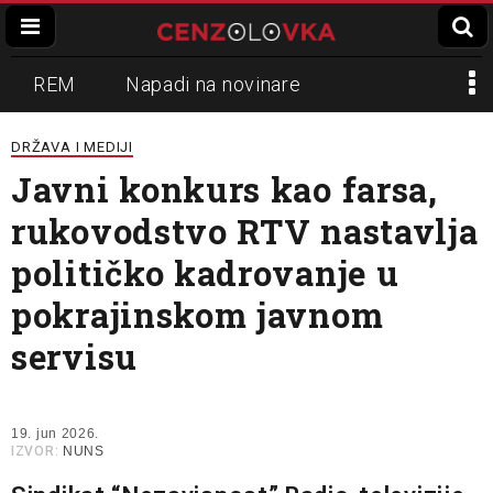
REM
Napadi na novinare
Zvučni top
Crna Gora
N1
DRŽAVA I MEDIJI
Javni konkurs kao farsa,
Propaganda
Lokalni mediji
rukovodstvo RTV nastavlja
Informer
Slavko Ćuruvija
političko kadrovanje u
pokrajinskom javnom
servisu
19. jun 2026.
IZVOR:
NUNS