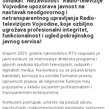
Sindikat “Nezavisnost” Radio-televizije
Vojvodine upozorava javnost na
nastavak neodgovornog i
netransparentnog upravljanja Radio-
televizijom Vojvodine, koje ozbiljno
ugrožava profesionalni integritet,
funkcionalnost i ugled pokrajinskog
javnog servisa!
Krajem 2025. godine rukovodstvo RTV raspisalo je
javni konkurs za imenovanje direktora programa i
glavnih urednika ključnih televizijskih, radijskih i
digitalnih medija. Na konkurs su se prijavili brojni
kandidati, komisije su utvrdile formalno-pravnu
ispravnost prijava, ali odgovorne funkcije nisu
popunjene u skladu sa jasnim profesionalnim i
transparentnim kriterijumima.
Konkursni postupak, umesto da posluži izboru
najstručnijih i najkompetentnijih kandidata, pretvoren