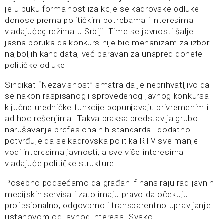
je u puku formalnost iza koje se kadrovske odluke
donose prema političkim potrebama i interesima
vladajućeg režima u Srbiji. Time se javnosti šalje
jasna poruka da konkurs nije bio mehanizam za izbor
najboljih kandidata, već paravan za unapred donete
političke odluke.
Sindikat “Nezavisnost” smatra da je neprihvatljivo da
se nakon raspisanog i sprovedenog javnog konkursa
ključne uredničke funkcije popunjavaju privremenim i
ad hoc rešenjima. Takva praksa predstavlja grubo
narušavanje profesionalnih standarda i dodatno
potvrđuje da se kadrovska politika RTV sve manje
vodi interesima javnosti, a sve više interesima
vladajuće političke strukture.
Posebno podsećamo da građani finansiraju rad javnih
medijskih servisa i zato imaju pravo da očekuju
profesionalno, odgovorno i transparentno upravljanje
ustanovom od javnog interesa. Svako