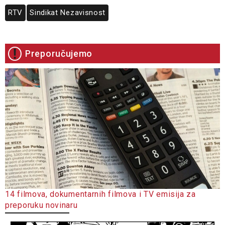
RTV
Sindikat Nezavisnost
Preporučujemo
14 filmova, dokumentarnih filmova i TV emisija za
preporuku novinaru