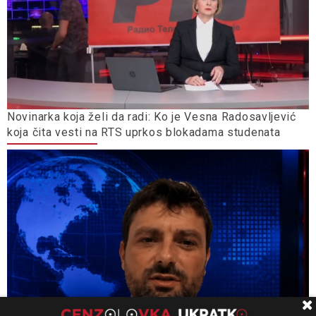
Novinarka koja želi da radi: Ko je Vesna Radosavljević
koja čita vesti na RTS uprkos blokadama studenata