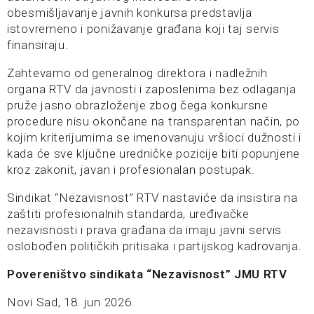
obesmišljavanje javnih konkursa predstavlja
istovremeno i ponižavanje građana koji taj servis
finansiraju.
Zahtevamo od generalnog direktora i nadležnih
organa RTV da javnosti i zaposlenima bez odlaganja
pruže jasno obrazloženje zbog čega konkursne
procedure nisu okončane na transparentan način, po
kojim kriterijumima se imenovanuju vršioci dužnosti i
kada će sve ključne uredničke pozicije biti popunjene
kroz zakonit, javan i profesionalan postupak.
Sindikat “Nezavisnost” RTV nastaviće da insistira na
zaštiti profesionalnih standarda, uređivačke
nezavisnosti i prava građana da imaju javni servis
oslobođen političkih pritisaka i partijskog kadrovanja.
Povereništvo sindikata “Nezavisnost” JMU RTV
Novi Sad, 18. jun 2026.