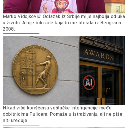
Marko Vidojković: Odlazak iz Srbije mi je najbolja odluka
u životu. A nije bilo sile koja bi me oterala iz Beograda
2008.
Nikad više korišćenja veštačke inteligencije među
dobitnicima Pulicera: Pomaže u istraživanju, ali ne piše
niti uređuje