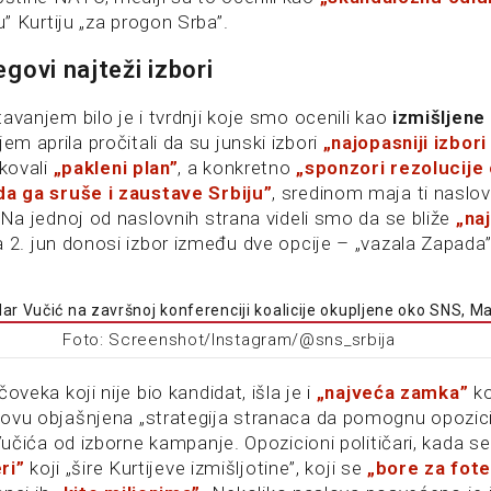
” Kurtiju „za progon Srba”.
egovi najteži izbori
tavanjem bilo je i tvrdnji koje smo ocenili kao
izmišljene 
m aprila pročitali da su junski izbori
„najopasniji
izbori
skovali
„pakleni plan”
, a konkretno
„sponzori rezolucije
 da ga sruše i zaustave Srbiju”
, sredinom maja ti naslov
. Na jednoj od naslovnih strana videli smo da se bliže
„na
a 2. jun donosi izbor između dve opcije – „vazala Zapada”
Foto: Screenshot/Instagram/@sns_srbija
čoveka koji nije bio kandidat, išla je i
„najveća zamka”
ko
ovu objašnjena „strategija stranaca da pomognu opoziciji
 Vučića od izborne kampanje. Opozicioni političari, kada 
ri”
koji „šire Kurtijeve izmišljotine”, koji se
„bore za fote