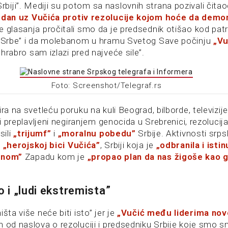
iji”. Mediji su potom sa naslovnih strana pozivali čita
jedan uz Vučića protiv rezolucije kojom hoće da demo
 glasanja pročitali smo da je predsednik otišao kod patri
i Srbe” i da molebanom u hramu Svetog Save počinju
„Vu
„hrabro sam izlazi pred najveće sile”.
Foto: Screenshot/Telegraf.rs
ira na svetleću poruku na kuli Beograd, bilborde, televizij
ili preplavljeni negiranjem genocida u Srebrenici, rezolucij
sili
„trijumf”
i
„moralnu pobedu”
Srbije. Aktivnosti srps
o
„herojskoj bici Vučića”
, Srbiji koja je
„odbranila i istin
enom”
Zapadu kom je
„propao plan da nas žigoše kao 
co i „ludi ekstremista”
šta više neće biti isto” jer je
„Vučić među liderima nov
 od naslova o rezoluciji i predsedniku Srbije koje smo sm