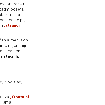
dnevnom redu u
, zatim poseta
oberta Fica.
ebalo da se piše
 im
„stranci
ćenja medijskih
ma najčitanijih
 nacionalnom
 netačnih,
ad, Novi Sad,
su za
„frontalni
ucijama