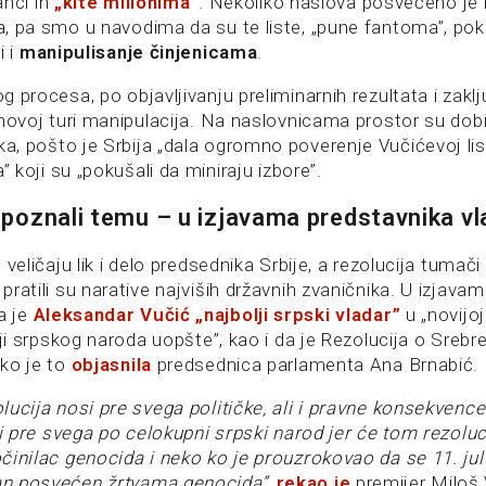
ranci ih
„kite milionima”
. Nekoliko naslova posvećeno je 
a, pa smo u navodima da su te liste, „pune fantoma”, po
i i
manipulisanje činjenicama
.
g procesa, po objavljivanju preliminarnih rezultata i zak
 novoj turi manipulacija. Na naslovnicama prostor su dobi
a, pošto je Srbija „dala ogromno poverenje Vučićevoj listi
a” koji su „pokušali da miniraju izbore”.
epoznali temu – u izjavama predstavnika vl
 veličaju lik i delo predsednika Srbije, a rezolucija tumač
pratili su narative najviših državnih zvaničnika. U izjava
a je
Aleksandar Vučić „najbolji srpski vladar”
u „novijoj 
iji srpskog naroda uopšte”, kao i da je Rezolucija o Srebren
ako je to
objasnila
predsednica parlamenta Ana Brnabić.
lucija nosi pre svega političke, ali i pravne konsekvence
, i pre svega po celokupni srpski narod jer će tom rezolu
činilac genocida i neko ko je prouzrokovao da se 11. ju
an posvećen žrtvama genocida”
,
rekao je
premijer Miloš 