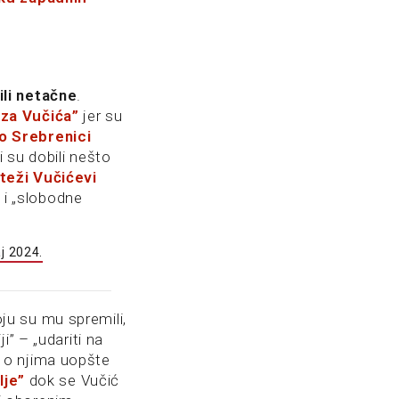
ili netačne
.
 za Vučića”
jer su
 o Srebrenici
i su dobili nešto
jteži Vučićevi
 i „slobodne
ju su mu spremili,
” – „udariti na
se o njima uopšte
lje”
dok se Vučić