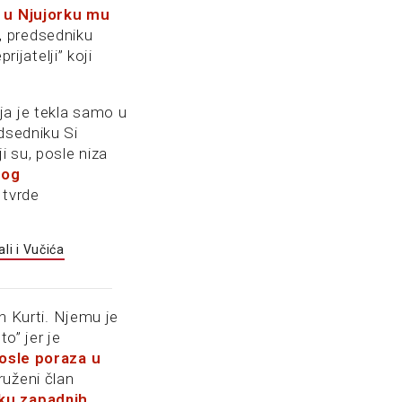
 u Njujorku mu
e, predsedniku
eprijatelji” koji
oja je tekla samo u
dsedniku Si
 su, posle niza
nog
 tvrde
n Kurti. Njemu je
o” jer je
osle poraza u
ruženi član
ku zapadnih