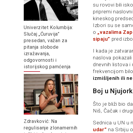
su rovovi bili is
pripremi naslovni
kineskog predsed
Izbori su se samo
Univerzitet Kolumbija:
o
„vazalima Zap
Slučaj „Ćuruvija”
sipaju”
pred izbo
presedan, važan za
pitanja slobode
I kada je zatvar
izražavanja,
naslova pokazali
odgovornosti i
dnevnih listova i
istorijskog pamćenja
frekvencijom bil
izmišljenih ili 
Boj u Njujor
Što je bliži bio 
Niš, Čačak i drug
Zdravković: Na
Sednica u UN u n
regulisanje zlonamernih
udar”
na Srbiju o