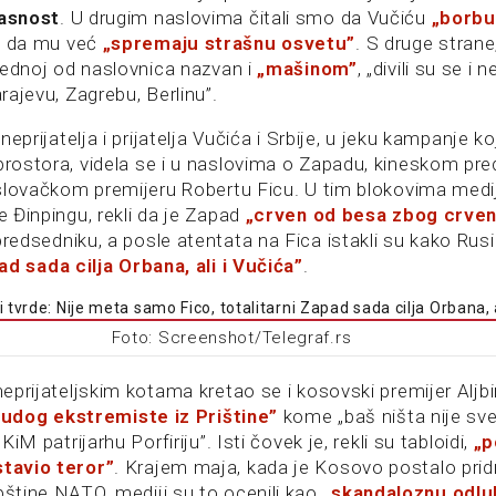
rasnost
. U drugim naslovima čitali smo da Vučiću
„borbu
i da mu već
„spremaju strašnu osvetu”
. S druge stran
a jednoj od naslovnica nazvan i
„mašinom”
, „divili su se i n
arajevu, Zagrebu, Berlinu”.
neprijatelja i prijatelja Vučića i Srbije, u jeku kampanje k
rostora, videla se i u naslovima o Zapadu, kineskom pre
slovačkom premijeru Robertu Ficu. U tim blokovima mediji
 Đinpingu, rekli da je Zapad
„crven od besa zbog crve
edsedniku, a posle atentata na Fica istakli su kako Rusi
ad sada cilja Orbana, ali i Vučića”
.
Foto: Screenshot/Telegraf.rs
eprijateljskim kotama kretao se i kosovski premijer Aljbi
ludog ekstremiste iz Prištine”
kome „baš ništa nije svet
iM patrijarhu Porfiriju”. Isti čovek je, rekli su tabloidi,
„p
tavio teror”
. Krajem maja, kada je Kosovo postalo prid
štine NATO, mediji su to ocenili kao
„skandaloznu odlu