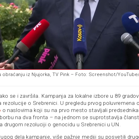
u obraćanju iz Njujorka, TV Pink – Foto: Screenshot/YouTub
ako se i završila. Kampanja za lokalne izbore u 89 gradov
iza rezolucije o Srebrenici. U pregledu prvog poluvremena 
o
o naslovima koji su na prvo mesto stavljali predsednik
 borbu na dva fronta – na jednom se suprotstavlja član
a drugom rezoluciji o genocidu u Srebrenici u UN.
ugog dela kampanje, više pažnje mediji su posvetili drugo