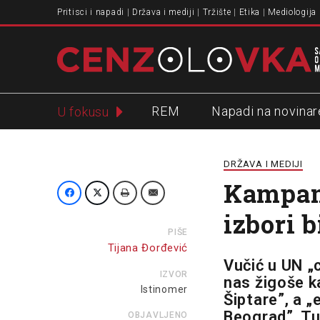
Pritisci i napadi
Država i mediji
Tržište
Etika
Mediologija
REM
Napadi na novinar
U fokusu
Slavko Ćuruvija
DRŽAVA I MEDIJI
Kampanj
izbori b
PIŠE
Tijana Đorđević
Vučić u UN „
IZVOR
nas žigoše k
Istinomer
Šiptare”, a „
Beograd”. Tu 
OBJAVLJENO