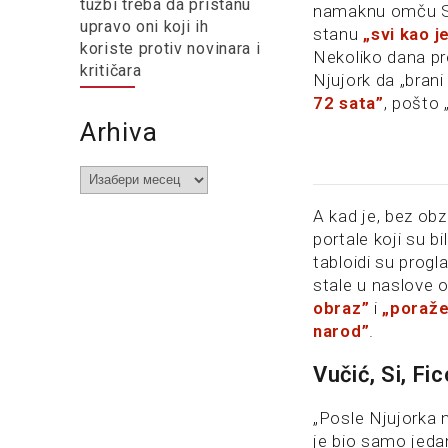
tužbi treba da pristanu
namaknu omču Srb
upravo oni koji ih
stanu
„svi kao 
koriste protiv novinara i
Nekoliko dana pre
kritičara
Njujork da „bran
72 sata”
, pošto 
Arhiva
Arhiva
A kad je, bez obz
portale koji su b
tabloidi su progla
stale u naslove 
obraz”
i
„poraž
narod”
.
Vučić, Si, Fi
„Posle Njujorka ni
je bio samo jedan