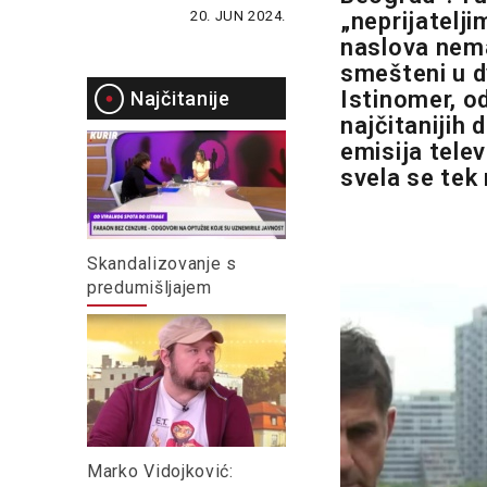
20. JUN 2024.
„neprijatelji
naslova nema
smešteni u d
Istinomer, o
Najčitanije
najčitanijih 
emisija tele
svela se tek 
Skandalizovanje s
predumišljajem
Marko Vidojković: