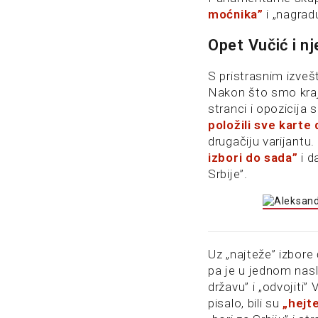
moćnika”
i „nagradu
Opet Vučić i nj
S pristrasnim izveš
Nakon što smo kraje
stranci i opozicija 
položili sve karte
drugačiju varijantu
izbori do sada”
i d
Srbije”.
Uz „najteže” izbore 
pa je u jednom nasl
državu” i „odvojiti”
pisalo, bili su
„hejte