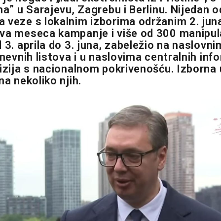
ma” u Sarajevu, Zagrebu i Berlinu. Nijedan o
 veze s lokalnim izborima održanim 2. juna
va meseca kampanje i više od 300 manipula
d 3. aprila do 3. juna, zabeležio na naslov
dnevnih listova i u naslovima centralnih inf
vizija s nacionalnom pokrivenošću. Izborna
na nekoliko njih.