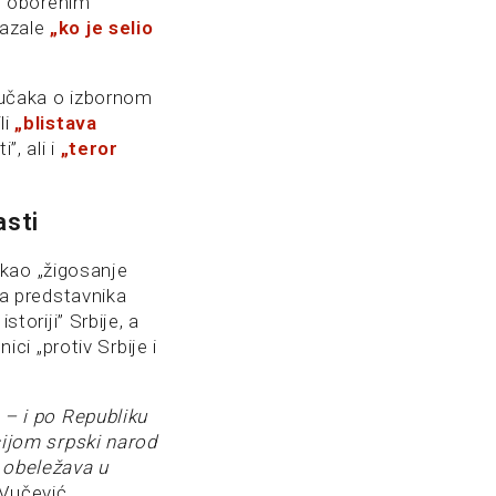
i oborenim
kazale
„ko je selio
ljučaka o izbornom
li
„blistava
”, ali i
„teror
asti
i kao „žigosanje
ma predstavnika
istoriji” Srbije, a
ici „protiv Srbije i
 – i po Republiku
cijom srpski narod
l obeležava u
Vučević.