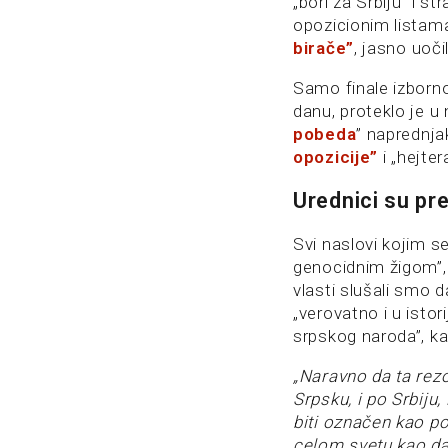
„bori za Srbiju” i st
opozicionim listam
birače”
, jasno uočil
Samo finale izborno
danu, proteklo je u
pobeda
” naprednjak
opozicije”
i „hejter
Urednici su pr
Svi naslovi kojim se
genocidnim žigom”, 
vlasti slušali smo d
„verovatno i u istor
srpskog naroda”, k
„Naravno da ta rezo
Srpsku, i po Srbiju
biti označen kao po
celom svetu kao d