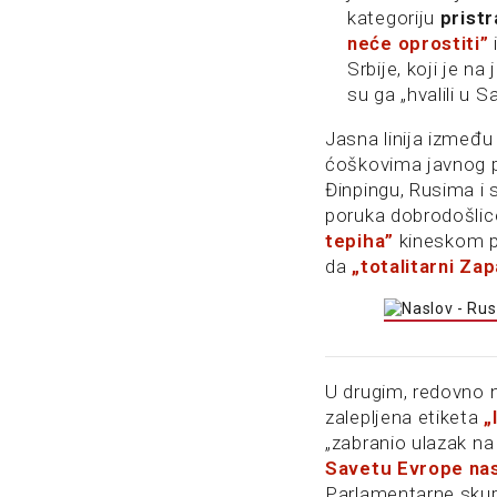
kategoriju
prist
neće oprostiti”
Srbije, koji je n
su ga „hvalili u S
Jasna linija između 
ćoškovima javnog p
Đinpingu, Rusima i 
poruka dobrodošlice
tepiha”
kineskom pr
da
„totalitarni Zap
U drugim, redovno n
zalepljena etiketa
„
„zabranio ulazak na K
Savetu Evrope nas
Parlamentarne skup