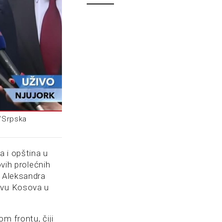
e/Srpska
a i opština u
ovih prolećnih
a Aleksandra
stvu Kosova u
m frontu, čiji