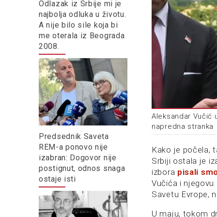
Odlazak iz Srbije mi je
najbolja odluka u životu.
A nije bilo sile koja bi
me oterala iz Beograda
2008.
Aleksandar Vučić 
napredna stranka
Predsednik Saveta
REM-a ponovo nije
Kako je počela, t
izabran: Dogovor nije
Srbiji ostala je 
postignut, odnos snaga
izbora
pisali sm
ostaje isti
Vučića i njegovu
Savetu Evrope, n
U maju, tokom dr