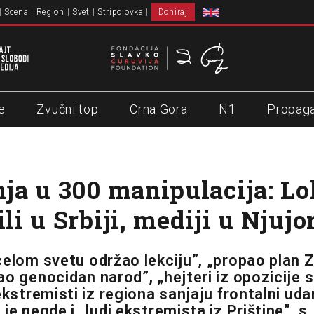
Scena
Region
Svet
Stripolovka
Doniraj
e
Zvučni top
Crna Gora
N1
Propag
a u 300 manipulacija: Lo
ili u Srbiji, mediji u Njuj
celom svetu održao lekciju”, „propao plan 
ao genocidan narod”, „hejteri iz opozicije 
ekstremisti iz regiona sanjaju frontalni uda
je negde i „ludi ekstremista iz Prištine”, s