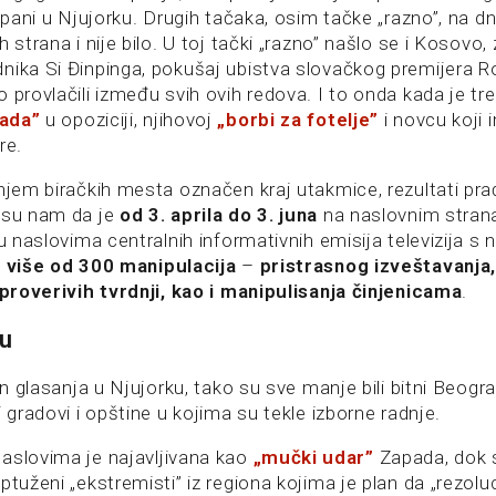
kopani u Njujorku. Drugih tačaka, osim tačke „razno”, na 
h strana i nije bilo. U toj tački „razno” našlo se i Kosovo
nika Si Đinpinga, pokušaj ubistva slovačkog premijera R
 provlačili između svih ovih redova. I to onda kada je tr
ada”
u opoziciji, njihovoj
„borbi za fotelje”
i novcu koji
re.
anjem biračkih mesta označen kraj utakmice, rezultati pra
 su nam da je
od 3. aprila do 3. juna
na naslovnim strana
 u naslovima centralnih informativnih emisija televizija s
o
više od 300 manipulacija
–
pristrasnog izveštavanja,
neproverivih tvrdnji, kao i manipulisanja činjenicama
.
ku
dan glasanja u Njujorku, tako su sve manje bili bitni Beogr
i gradovi i opštine u kojima su tekle izborne radnje.
aslovima je najavljivana kao
„mučki udar”
Zapada, dok 
ptuženi „ekstremisti” iz regiona kojima je plan da „rezol