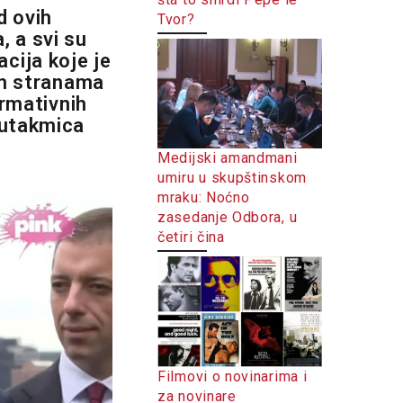
d ovih
Tvor?
, a svi su
cija koje je
nim stranama
ormativnih
 utakmica
Medijski amandmani
umiru u skupštinskom
mraku: Noćno
zasedanje Odbora, u
četiri čina
Filmovi o novinarima i
za novinare