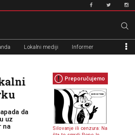
anda
Lokalni mediji
Informer
kalni
Preporučujemo
orku
Zapada da
su uz
r na
Silovanje ili cenzura: Na
šta to smrdi Pepe le