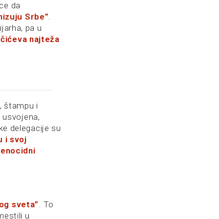
oce da
nizuju Srbe”
.
jarha, pa u
čićeva najteža
e, štampu i
a usvojena,
ke delegacije su
u i svoj
genocidni
og sveta”
. To
estili u