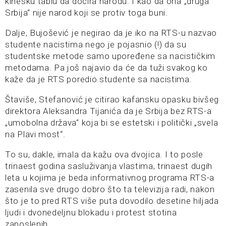
kinesku tablu da docira narodu. I kao da ona „druga
Srbija“ nije narod koji se protiv toga buni.
Dalje, Bujošević je negirao da je iko na RTS-u nazvao
studente nacistima nego je pojasnio (!) da su
studentske metode samo upoređene sa nacističkim
metodama. Pa još najavio da će da tuži svakog ko
kaže da je RTS poredio studente sa nacistima.
Štaviše, Stefanović je citirao kafansku opasku bivšeg
direktora Aleksandra Tijanića da je Srbija bez RTS-a
„umobolna država“ koja bi se estetski i politički „svela
na Plavi most“.
To su, dakle, imala da kažu ova dvojica. I to posle
trinaest godina sasluživanja vlastima, trinaest dugih
leta u kojima je beda informativnog programa RTS-a
zasenila sve drugo dobro što ta televizija radi, nakon
što je to pred RTS više puta dovodilo desetine hiljada
ljudi i dvonedeljnu blokadu i protest stotina
zaposlenih.