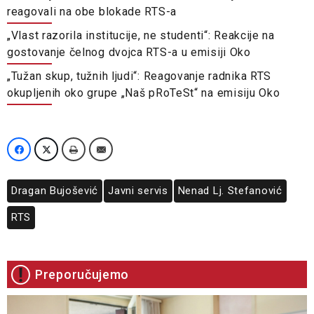
reagovali na obe blokade RTS-a
„Vlast razorila institucije, ne studenti“: Reakcije na
gostovanje čelnog dvojca RTS-a u emisiji Oko
„Tužan skup, tužnih ljudi“: Reagovanje radnika RTS
okupljenih oko grupe „Naš pRoTeSt“ na emisiju Oko
Dragan Bujošević
Javni servis
Nenad Lj. Stefanović
RTS
Preporučujemo