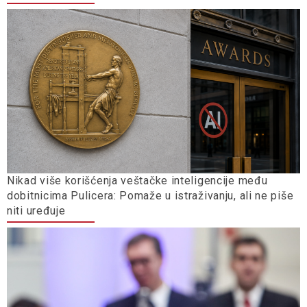
Nikad više korišćenja veštačke inteligencije među
dobitnicima Pulicera: Pomaže u istraživanju, ali ne piše
niti uređuje