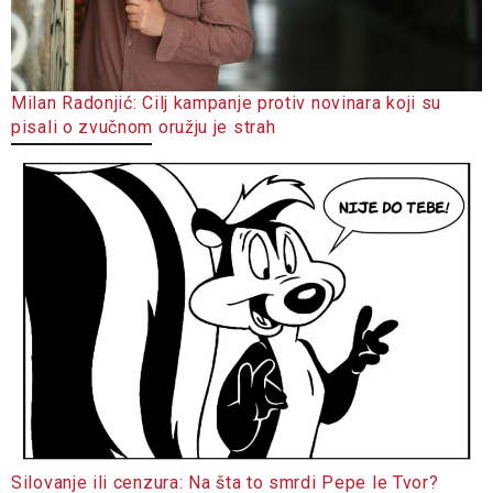
Milan Radonjić: Cilj kampanje protiv novinara koji su
pisali o zvučnom oružju je strah
Silovanje ili cenzura: Na šta to smrdi Pepe le Tvor?