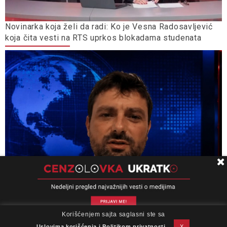
Novinarka koja želi da radi: Ko je Vesna Radosavljević
koja čita vesti na RTS uprkos blokadama studenata
Korišćenjem sajta saglasni ste sa
O nama
Impresum
Podrška
Kontakt
Newsletter
Miloš Medenica: Uputstvo za upotrebu
Uslovi korišćenja
Uslovima korišćenja i Politikom privatnosti
X