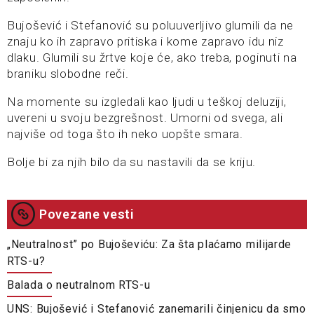
Bujošević i Stefanović su poluuverljivo glumili da ne
znaju ko ih zapravo pritiska i kome zapravo idu niz
dlaku. Glumili su žrtve koje će, ako treba, poginuti na
braniku slobodne reči.
Na momente su izgledali kao ljudi u teškoj deluziji,
uvereni u svoju bezgrešnost. Umorni od svega, ali
najviše od toga što ih neko uopšte smara.
Bolje bi za njih bilo da su nastavili da se kriju.
Povezane vesti
„Neutralnost” po Bujoševiću: Za šta plaćamo milijarde
RTS-u?
Balada o neutralnom RTS-u
UNS: Bujošević i Stefanović zanemarili činjenicu da smo