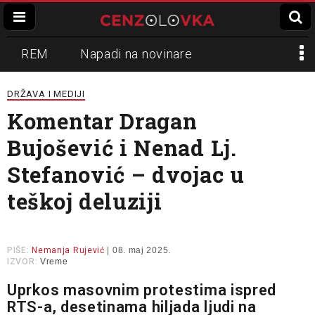
REM
Napadi na novinare
Zvučni top
Crna Gora
N1
DRŽAVA I MEDIJI
Komentar Dragan
Propaganda
Lokalni mediji
Bujošević i Nenad Lj.
Informer
Slavko Ćuruvija
Stefanović – dvojac u
teškoj deluziji
PIŠE:
Nemanja Rujević
| 08. maj 2025.
IZVOR:
Vreme
Uprkos masovnim protestima ispred
RTS-a, desetinama hiljada ljudi na