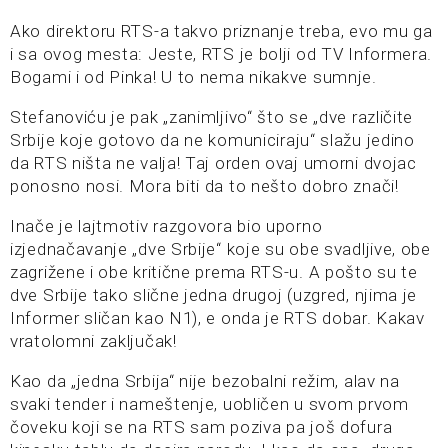
Ako direktoru RTS-a takvo priznanje treba, evo mu ga
i sa ovog mesta: Jeste, RTS je bolji od TV Informera.
Bogami i od Pinka! U to nema nikakve sumnje.
Stefanoviću je pak „zanimljivo“ što se „dve različite
Srbije koje gotovo da ne komuniciraju“ slažu jedino
da RTS ništa ne valja! Taj orden ovaj umorni dvojac
ponosno nosi. Mora biti da to nešto dobro znači!
Inače je lajtmotiv razgovora bio uporno
izjednačavanje „dve Srbije“ koje su obe svadljive, obe
zagrižene i obe kritične prema RTS-u. A pošto su te
dve Srbije tako slične jedna drugoj (uzgred, njima je
Informer sličan kao N1), e onda je RTS dobar. Kakav
vratolomni zaključak!
Kao da „jedna Srbija“ nije bezobalni režim, alav na
svaki tender i nameštenje, uobličen u svom prvom
čoveku koji se na RTS sam poziva pa još dofura