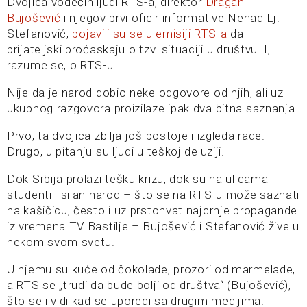
Dvojica vodećih ljudi RTS-a, direktor
Dragan
Bujošević
i njegov prvi oficir informative Nenad Lj.
Stefanović,
pojavili su se u emisiji RTS-a
da
prijateljski proćaskaju o tzv. situaciji u društvu. I,
razume se, o RTS-u.
Nije da je narod dobio neke odgovore od njih, ali uz
ukupnog razgovora proizilaze ipak dva bitna saznanja.
Prvo, ta dvojica zbilja još postoje i izgleda rade.
Drugo, u pitanju su ljudi u teškoj deluziji.
Dok Srbija prolazi tešku krizu, dok su na ulicama
studenti i silan narod – što se na RTS-u može saznati
na kašičicu, često i uz prstohvat najcrnje propagande
iz vremena TV Bastilje – Bujošević i Stefanović žive u
nekom svom svetu.
U njemu su kuće od čokolade, prozori od marmelade,
a RTS se „trudi da bude bolji od društva“ (Bujošević),
što se i vidi kad se uporedi sa drugim medijima!