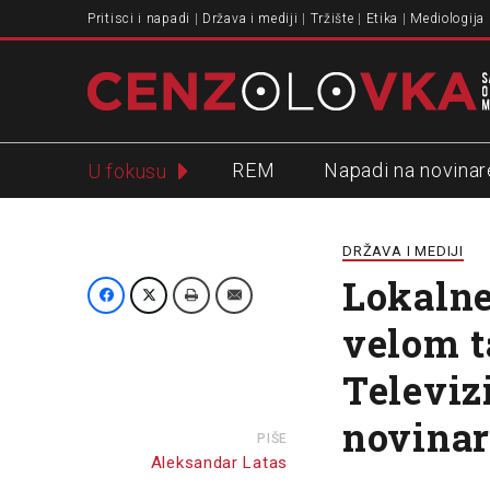
Pritisci i napadi
Država i mediji
Tržište
Etika
Mediologija
REM
Napadi na novinar
U fokusu
Slavko Ćuruvija
DRŽAVA I MEDIJI
Lokalne
velom t
Televiz
novinar
PIŠE
Aleksandar Latas