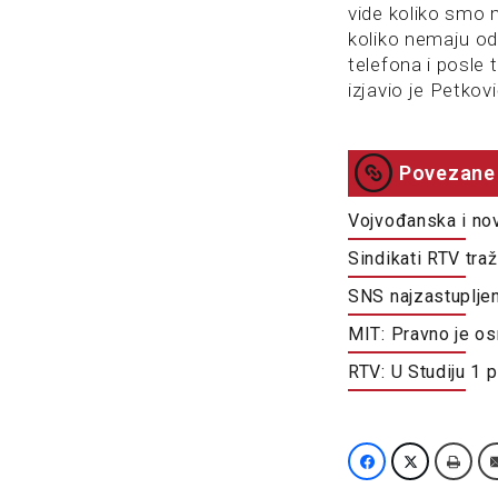
vide koliko smo 
koliko nemaju o
telefona i posle
izjavio je Petkovi
Povezane 
Vojvođanska i nov
Sindikati RTV tra
SNS najzastupljen
MIT: Pravno je os
RTV: U Studiju 1 p