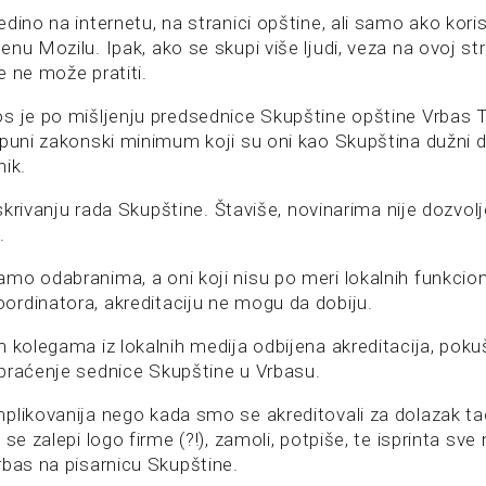
dino na internetu, na stranici opštine, ali samo ako koris
nu Mozilu. Ipak, ako se skupi više ljudi, veza na ovoj stra
e ne može pratiti.
s je po mišljenju predsednice Skupštine opštine Vrbas T
spuni zakonski minimum koji su oni kao Skupština dužni d
nik.
j skrivanju rada Skupštine. Štaviše, novinarima nije dozvol
.
mo odabranima, a oni koji nisu po meri lokalnih funkcion
rdinatora, akreditaciju ne mogu da dobiju.
m kolegama iz lokalnih medija odbijena akreditacija, pok
praćenje sednice Skupštine u Vrbasu.
plikovanija nego kada smo se akreditovali za dolazak ta
se zalepi logo firme (?!), zamoli, potpiše, te isprinta sve 
rbas na pisarnicu Skupštine.