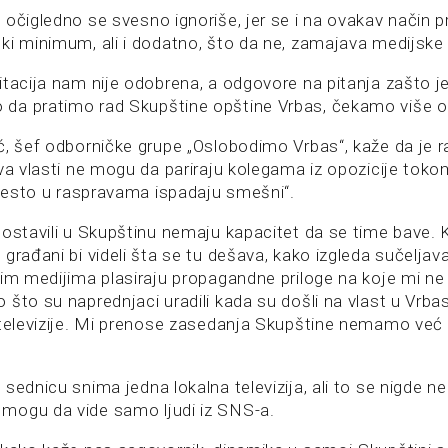
 očigledno se svesno ignoriše, jer se i na ovakav način 
ki minimum, ali i dodatno, što da ne, zamajava medijske
itacija nam nije odobrena, a odgovore na pitanja zašto je
da pratimo rad Skupštine opštine Vrbas, čekamo više o
ć, šef odborničke grupe „Oslobodimo Vrbas“, kaže da je r
ova vlasti ne mogu da pariraju kolegama iz opozicije toko
i često u raspravama ispadaju smešni“.
postavili u Skupštinu nemaju kapacitet da se time bave. 
građani bi videli šta se tu dešava, kako izgleda sučeljav
jim medijima plasiraju propagandne priloge na koje mi 
što su naprednjaci uradili kada su došli na vlast u Vrbas
 televizije. Mi prenose zasedanja Skupštine nemamo već
sednicu snima jedna lokalna televizija, ali to se nigde ne
mogu da vide samo ljudi iz SNS-a.