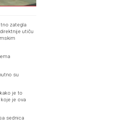
atno zategla
irektnije utiču
žimskim
blema
enutno su
kako je to
 koje je ova
osa sednica