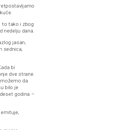
pretpostavljamo
 kuće.
 to tako i zbog
d nedelju dana.
azlog jasan,
m sednica,
Kada bi
anje dve strane.
ne možemo da
u bilo je
 deset godina –
 emituje,