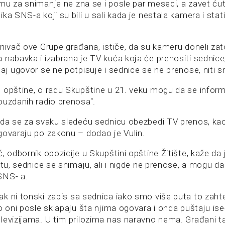
mu za snimanje ne zna se i posle par meseci, a zavet ću
ka SNS-a koji su bili u sali kada je nestala kamera i stati
nivač ove Grupe građana, ističe, da su kameru doneli zato
nabavka i izabrana je TV kuća koja će prenositi sednice,
aj ugovor se ne potpisuje i sednice se ne prenose, niti s
 opštine, o radu Skupštine u 21. veku mogu da se inform
ouzdanih radio prenosa“.
 da se za svaku sledeću sednicu obezbedi TV prenos, kao 
govaraju po zakonu – dodao je Vulin.
, odbornik opozicije u Skupštini opštine Žitište, kaže da 
atu, sednice se snimaju, ali i nigde ne prenose, a mogu da
SNS- a.
k ni tonski zapis sa sednica iako smo više puta to zahte
o oni posle sklapaju šta njima ogovara i onda puštaju is
levizijama. U tim prilozima nas naravno nema. Građani 