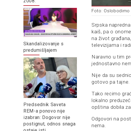
2008.
Foto: Oslobodimo
Srpska napredna 
kaiš, pa o onome
na život građana
Skandalizovanje s
televizijama i ra
predumišljajem
Naravno u tim pr
jednostavno ne
Nije da su sednic
gotovo pa tajne.
Tako recimo građ
lokalno preduzeće
Predsednik Saveta
opština dobila za
REM-a ponovo nije
izabran: Dogovor nije
Odgovori na post
postignut, odnos snaga
nema.
ostaje isti