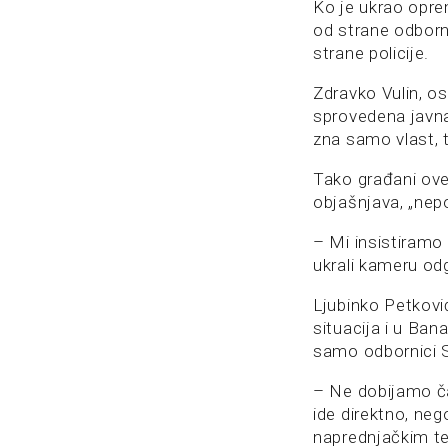
Ko je ukrao opre
od strane odborni
strane policije.
Zdravko Vulin, os
sprovedena javna 
zna samo vlast, t
Tako građani ove
objašnjava, „nep
– Mi insistiramo
ukrali kameru od
Ljubinko Petković
situacija i u Ban
samo odbornici 
– Ne dobijamo ča
ide direktno, neg
naprednjačkim te