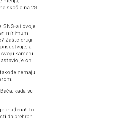
e menja,
ine skočio na 28
e SNS-a i dvoje
njen minimum
e? Zašto drugi
prisustvuje, a
i svoju kameru i
nastavio je on.
, takođe nemaju
merom.
z Bača, kada su
e pronađena! To
sti da prehrani