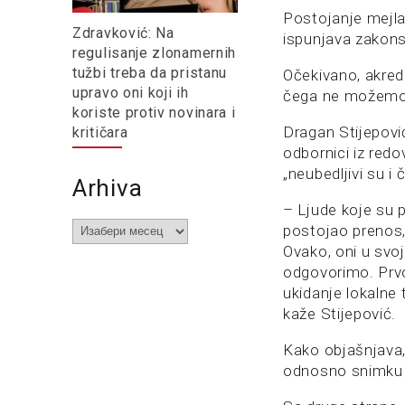
Postojanje mejla
Zdravković: Na
ispunjava zakons
regulisanje zlonamernih
tužbi treba da pristanu
Očekivano, akred
upravo oni koji ih
čega ne možemo 
koriste protiv novinara i
Dragan Stijepovi
kritičara
odbornici iz red
„neubedljivi su 
Arhiva
– Ljude koje su 
Arhiva
postojao prenos, 
Ovako, oni u svo
odgovorimo. Prvo 
ukidanje lokalne
kaže Stijepović.
Kako objašnjava, 
odnosno snimku 