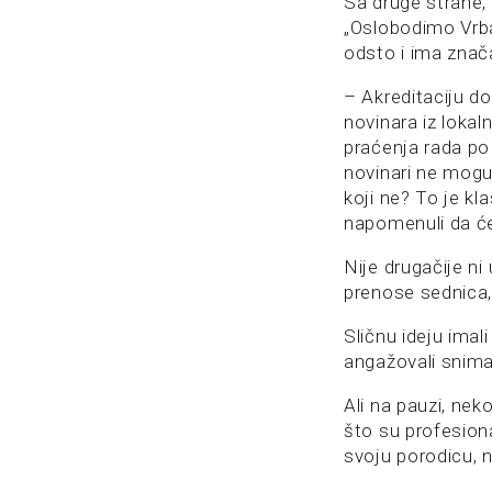
Sa druge strane,
„Oslobodimo Vrba
odsto i ima znač
– Akreditaciju d
novinara iz loka
praćenja rada po
novinari ne mogu 
koji ne? To je kl
napomenuli da ćem
Nije drugačije n
prenose sednica
Sličnu ideju imal
angažovali snima
Ali na pauzi, nek
što su profesion
svoju porodicu, n