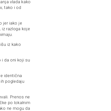
tanja vlada kako
v, tako i od
 jer iako je
 iz razloga koje
nimaju.
išu iz kako
i da oni koji su
je identična
 ih pogledaju
vali. Prenos ne
ečke po lokalnim
tako ne mogu da