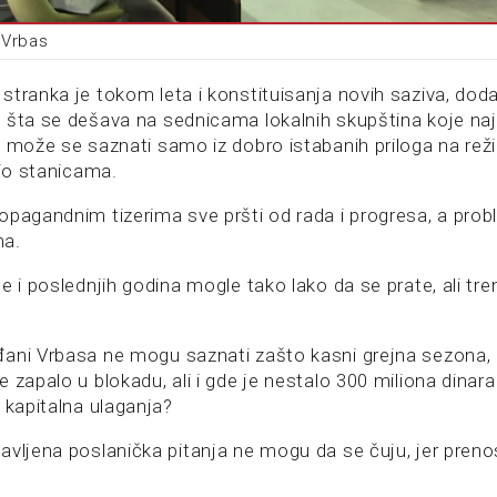
 Vrbas
stranka je tokom leta i konstituisanja novih saziva, dod
 šta se dešava na sednicama lokalnih skupština koje najd
, može se saznati samo iz dobro istabanih priloga na re
dio stanicama.
opagandnim tizerima sve pršti od rada i progresa, a pro
ma.
e i poslednjih godina mogle tako lako da se prate, ali tr
ani Vrbasa ne mogu saznati zašto kasni grejna sezona, 
 zapalo u blokadu, ali i gde je nestalo 300 miliona dinara
 kapitalna ulaganja?
avljena poslanička pitanja ne mogu da se čuju, jer pren