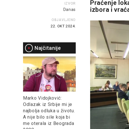
Praćenje lok
IZVOR
izbora i vra
Danas
OBJAVLJENO
22. OKT 2024.
Najčitanije
Marko Vidojković:
Odlazak iz Srbije mi je
najbolja odluka u životu.
A nije bilo sile koja bi
me oterala iz Beograda