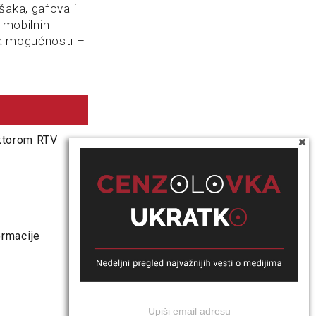
šaka, gafova i
 mobilnih
na mogućnosti –
ektorom RTV
ormacije