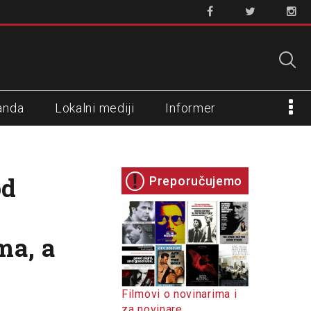
anda
Lokalni mediji
Informer
od
Preporučujemo
ma, a
Filmovi o novinarima i
za novinare