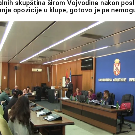
alnih skupština širom Vojvodine nakon posl
ćanja opozicije u klupe, gotovo je pa nemog