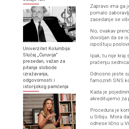
Zapravo ima ga je
pomalo zaboravlje
zasedanje se viš
No, ovakav preno
dovoljan da se i
ispoštuju poslov
Univerzitet Kolumbija:
Slučaj „Ćuruvija”
Ipak, tu nije kra
presedan, važan za
praćenju sednica
pitanja slobode
Odnosno jeste sa
izražavanja,
famoznih SNS koo
odgovornosti i
istorijskog pamćenja
Kada je pojedini
akreditujemo za 
Procedura je kom
u Srbiju. Mora da 
odnese lično u V