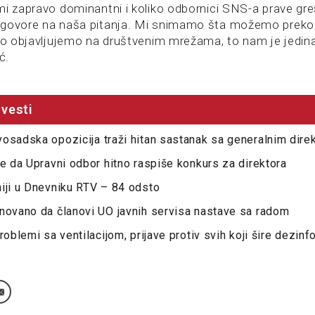
mi zapravo dominantni i koliko odbornici SNS-a prave gre
dgovore na naša pitanja. Mi snimamo šta možemo preko
 to objavljujemo na društvenim mrežama, to nam je jedi
ć.
vesti
osadska opozicija traži hitan sastanak sa generalnim dir
že da Upravni odbor hitno raspiše konkurs za direktora
iji u Dnevniku RTV – 84 odsto
novano da članovi UO javnih servisa nastave sa radom
roblemi sa ventilacijom, prijave protiv svih koji šire dezinf