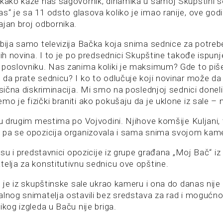
 kako kaže nas sagovornik, dinamika u samoj Skupštini s
s“ je sa 11 odsto glasova koliko je imao ranije, ove god
ajan broj odbornika.
obija samo televizija Bačka koja snima sednice za potreb
lnih novina. I to je po predsednici Skupštine takođe ispu
 poslovniku. Nas zanima koliki je maksimum? Gde to piš
da prate sednicu? I ko to odlučuje koji novinar može da 
asična diskriminacija. Mi smo na poslednjoj sednici donel
o je fizički braniti ako pokušaju da je uklone iz sale – 
i u drugim mestima po Vojvodini. Njihove komšije Kuljani
, pa se opozicija organizovala i sama snima svojom ka
i su i predstavnici opozicije iz grupe građana „Moj Bač“ i
telja za konstitutivnu sednicu ove opštine.
o je iz skupštinske sale ukrao kameru i ona do danas nij
alnog snimatelja ostavili bez sredstava za rad i mogućno
ikog izgleda u Baču nije briga.