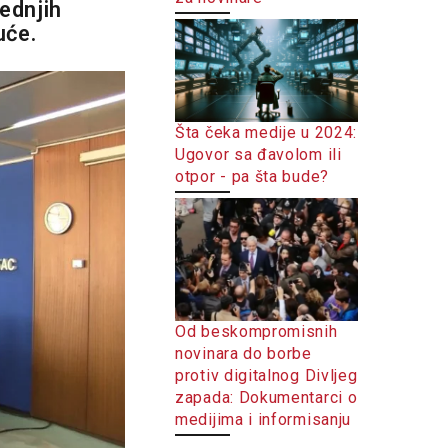
ednjih
uće.
Šta čeka medije u 2024:
Ugovor sa đavolom ili
otpor - pa šta bude?
Od beskompromisnih
novinara do borbe
protiv digitalnog Divljeg
zapada: Dokumentarci o
medijima i informisanju