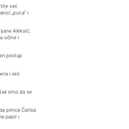
tite već
nici „puca“ i
ijane Aleksić,
a učine i
jen pristup
era i već
ušali smo da se
da princa Čarlsa
na papir i