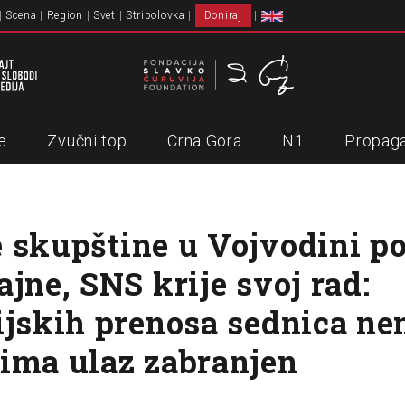
Scena
Region
Svet
Stripolovka
Doniraj
e
Zvučni top
Crna Gora
N1
Propag
 skupštine u Vojvodini p
ajne, SNS krije svoj rad:
ijskih prenosa sednica ne
ima ulaz zabranjen