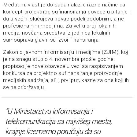
Međutim, vlast je do sada nalazile razne načine da
koncept projektnog sufinansiranja dovede u pitanje i
da u većini slučajeva novac podeli podobnim, a ne
profesionalnim medijima. Za veliki broj lokalnih
medija, novčana sredstva iz jedinica lokalnih
samouprava glavni su izvor finansiranja.
Zakon o javnom informisanju i medijima (ZJIM), koji
je na snagu stupio 4. novembra prošle godine,
propisao je nove obaveze u vezi sa raspisivanjem
konkursa za projektno sufinansiranje proizvodnje
medijskih sadržaja, ali i, prvi put, kazne za one koji ih
se ne pridržavaju.
“U Ministarstvu informisanja i
telekomunikacija sa najvišeg mesta,
krajnje licemerno poručuju da su