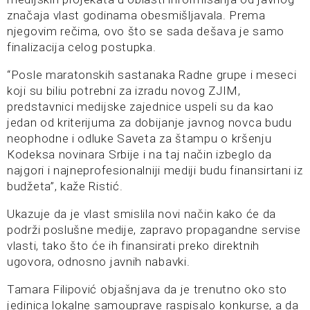
značaja vlast godinama obesmišljavala. Prema
njegovim rečima, ovo što se sada dešava je samo
finalizacija celog postupka.
“Posle maratonskih sastanaka Radne grupe i meseci
koji su biliu potrebni za izradu novog ZJIM,
predstavnici medijske zajednice uspeli su da kao
jedan od kriterijuma za dobijanje javnog novca budu
neophodne i odluke Saveta za štampu o kršenju
Кodeksa novinara Srbije i na taj način izbeglo da
najgori i najneprofesionalniji mediji budu finansirtani iz
budžeta”, kaže Ristić.
Ukazuje da je vlast smislila novi način kako će da
podrži poslušne medije, zapravo propagandne servise
vlasti, tako što će ih finansirati preko direktnih
ugovora, odnosno javnih nabavki.
Tamara Filipović objašnjava da je trenutno oko sto
jedinica lokalne samouprave raspisalo konkurse, a da