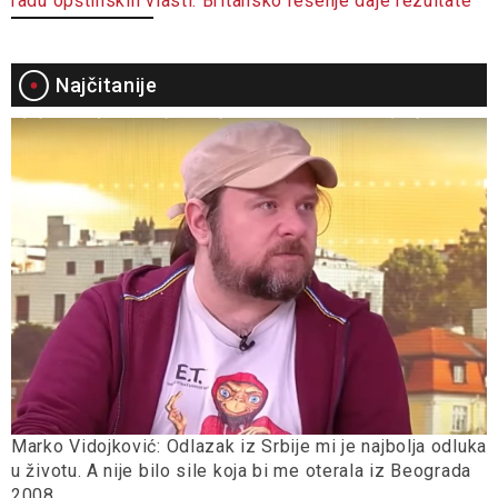
radu opštinskih vlasti: Britansko rešenje daje rezultate
Najčitanije
Marko Vidojković: Odlazak iz Srbije mi je najbolja odluka
u životu. A nije bilo sile koja bi me oterala iz Beograda
2008.