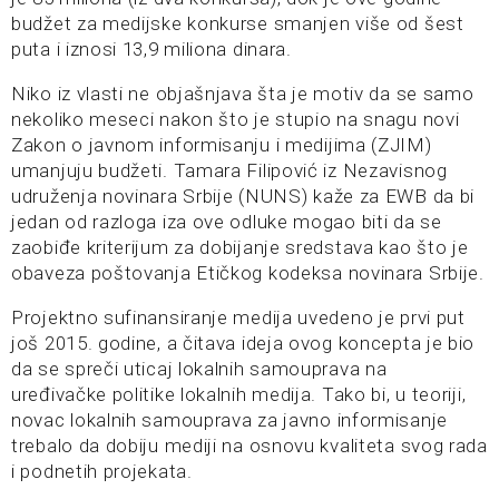
budžet za medijske konkurse smanjen više od šest
puta i iznosi 13,9 miliona dinara.
Niko iz vlasti ne objašnjava šta je motiv da se samo
nekoliko meseci nakon što je stupio na snagu novi
Zakon o javnom informisanju i medijima (ZJIM)
umanjuju budžeti. Tamara Filipović iz Nezavisnog
udruženja novinara Srbije (NUNS) kaže za EWB da bi
jedan od razloga iza ove odluke mogao biti da se
zaobiđe kriterijum za dobijanje sredstava kao što je
obaveza poštovanja Etičkog kodeksa novinara Srbije.
Projektno sufinansiranje medija uvedeno je prvi put
još 2015. godine, a čitava ideja ovog koncepta je bio
da se spreči uticaj lokalnih samouprava na
uređivačke politike lokalnih medija. Tako bi, u teoriji,
novac lokalnih samouprava za javno informisanje
trebalo da dobiju mediji na osnovu kvaliteta svog rada
i podnetih projekata.