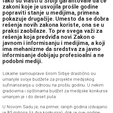
Iako su vlasti u Srbiji garantovale da će
zakoni koje je usvojila prošle godine
popraviti stanje u medijima, primena
pokazuje drugačije. Umesto da se dobra
rešenja novih zakona koriste, ona se u
praksi zaobilaze. To pre svega važi za
rešenja koja predviđa novi Zakon o
javnom i informisanju i medijima, a koji
ima mehanizme da sredstva za javno
informisanje dobijaju profesioalni a ne
podobni mediji.
Lokalne samouprave širom Srbije drastično su
umanjile svoje budžete za projekte medijskog
sufinansiranja u odnosu na prošlu godinu. U nekim
gradovima i opštinama budžet za medijske konkurse
umanjen je i do deset puta.
U Novom Sadu je, na primer, ranijih godina izdvajano
je 85 miliona (iz dva konkursa), dok je ove godine