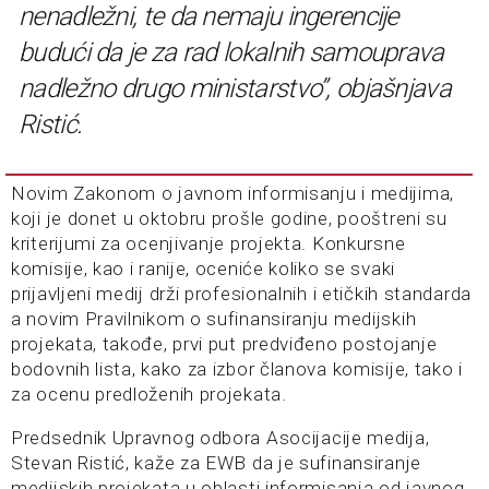
nenadležni, te da nemaju ingerencije
budući da je za rad lokalnih samouprava
nadležno drugo ministarstvo”, objašnjava
Ristić.
Novim Zakonom o javnom informisanju i medijima,
koji je donet u oktobru prošle godine, pooštreni su
kriterijumi za ocenjivanje projekta. Konkursne
komisije, kao i ranije, oceniće koliko se svaki
prijavljeni medij drži profesionalnih i etičkih standarda
a novim Pravilnikom o sufinansiranju medijskih
projekata, takođe, prvi put predviđeno postojanje
bodovnih lista, kako za izbor članova komisije, tako i
za ocenu predloženih projekata.
Predsednik Upravnog odbora Asocijacije medija,
Stevan Ristić, kaže za EWB da je sufinansiranje
medijskih projekata u oblasti informisanja od javnog