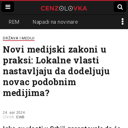
REM
Napadi na novinare
Zvučni top
Crna Gora
N1
DRŽAVA I MEDIJI
Novi medijski zakoni u
Propaganda
Lokalni mediji
praksi: Lokalne vlasti
Informer
Slavko Ćuruvija
nastavljaju da dodeljuju
novac podobnim
medijima?
24. apr 2024.
IZVOR:
EWB