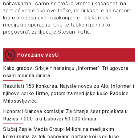
nabavkama i samo se trošilo vreme i kapaciteti na
zamlaćivanje oko ove tačke, da bi kasnije na samom
kraju procesa uveli ozakonjenje Telekomovih
medijskih operacija. Oko te tačke nije ni bilo
pregovora”, zaključuje Stevan Ristić.
Povezane vesti
Kako gradovi Srbije finansiraju „Informer“: Tri ugovora –
osam miliona dinara
Rezultati 153 konkursa: Najviše novca za Alo, Informer i
njihove ćerke firme, potom za medijske kuće Radoice
Milosavljevića
Honorari članova komisija: Za čitanje šest projekata u
Ražnju 7.000, a u Ljuboviji 50.000 dinara
Slučaj Zaple Media Group: Milioni na medijskim
konkursima za tek osnovane portale koji već krše