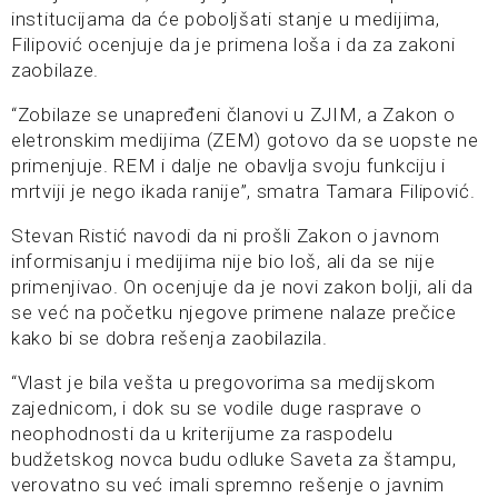
institucijama da će poboljšati stanje u medijima,
Filipović ocenjuje da je primena loša i da za zakoni
zaobilaze.
“Zobilaze se unapređeni članovi u ZJIM, a Zakon o
eletronskim medijima (ZEM) gotovo da se uopste ne
primenjuje. REM i dalje ne obavlja svoju funkciju i
mrtviji je nego ikada ranije”, smatra Tamara Filipović.
Stevan Ristić navodi da ni prošli Zakon o javnom
informisanju i medijima nije bio loš, ali da se nije
primenjivao. On ocenjuje da je novi zakon bolji, ali da
se već na početku njegove primene nalaze prečice
kako bi se dobra rešenja zaobilazila.
“Vlast je bila vešta u pregovorima sa medijskom
zajednicom, i dok su se vodile duge rasprave o
neophodnosti da u kriterijume za raspodelu
budžetskog novca budu odluke Saveta za štampu,
verovatno su već imali spremno rešenje o javnim