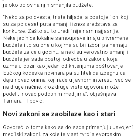
je oko polovina njih smanjila budžete.
“Neko za po dvesta, trista hiljada, a postoje i oni koji
su za po deset puta smanjili iznos sredstava za
konkurse. Zašto su to uradili nije nam najjasnije.
Neke jedinice lokalne samouprave imaju privremene
budžete i to su one u kojima su bili izbori pa nemaju
budžete za celu godinu, a neki su verovatno smanjili
budžete jer sada postoji odredba u zakonu koja
uzima u obzir kao jedan od kriterijuma poštovanje
Etičkog kodeska novinara pa su hteli da izbegnu da
daju novac onima koji rade u javnom interesu, već se
na druge načine, kroz druge vrste ugovora može
podeliti novac podobnim medijima”, objašnjava
Tamara Filipović.
Novi zakoni se zaobilaze kao i stari
Govoreći o tome kako se do sada primenjuju usvojeni
medijski zakoni, za koje je vlast tvrdila evorpskim