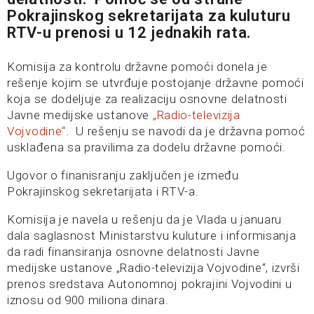
Pokrajinskog sekretarijata za kuluturu
RTV-u prenosi u 12 jednakih rata.
Komisija za kontrolu državne pomoći donela je
rešenje kojim se utvrđuje postojanje državne pomoći
koja se dodeljuje za realizaciju osnovne delatnosti
Javne medijske ustanove
„Radio-televizija
Vojvodine“.
U rešenju se navodi da je državna pomoć
usklađena sa pravilima za dodelu državne pomoći.
Ugovor o finanisranju zaključen je između
Pokrajinskog sekretarijata i RTV-a.
Komisija je navela u rešenju da je Vlada u januaru
dala saglasnost Ministarstvu kuluture i informisanja
da radi finansiranja osnovne delatnosti Javne
medijske ustanove „Radio-televizija Vojvodine“, izvrši
prenos sredstava Autonomnoj pokrajini Vojvodini u
iznosu od 900 miliona dinara.