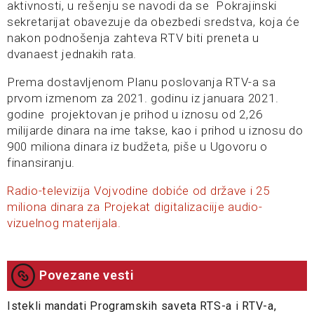
aktivnosti, u rešenju se navodi da se Pokrajinski
sekretarijat obavezuje da obezbedi sredstva, koja će
nakon podnošenja zahteva RTV biti preneta u
dvanaest jednakih rata.
Prema dostavljenom Planu poslovanja RTV-a sa
prvom izmenom za 2021. godinu iz januara 2021.
godine projektovan je prihod u iznosu od 2,26
milijarde dinara na ime takse, kao i prihod u iznosu do
900 miliona dinara iz budžeta, piše u Ugovoru o
finansiranju.
Radio-televizija Vojvodine dobiće od države i 25
miliona dinara za Projekat digitalizaciije audio-
vizuelnog materijala.
Povezane vesti
Istekli mandati Programskih saveta RTS-a i RTV-a,