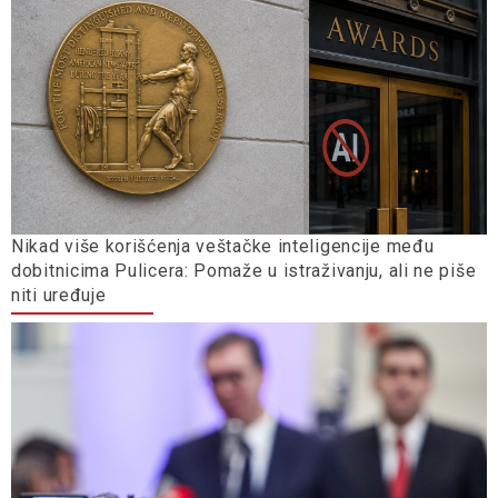
Nikad više korišćenja veštačke inteligencije među
dobitnicima Pulicera: Pomaže u istraživanju, ali ne piše
niti uređuje