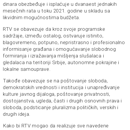
dinara obezbeđuje i isplaćuje u dvanaest jednakih
mesečnih rata u toku 2021. godine u skladu sa
likvidnim mogućnostima budžeta.
RTV se obavezuje da kroz svoje programske
sadržaje, između ostalog, ostvaruje istinito,
blagovremeno, potpuno, nepristrasno i profesionalno
informisanje građana i omogućavanje slobodnog
formiranja i izražavanja mišljenja slušalaca i
gledalaca na teritoriji Srbije, autonomne pokrajine i
lokalne samouprave.
Takođe obavezuje se na poštovanje sloboda,
demokratskih vrednosti i institucija i unapređivanje
kulture javnog dijaloga, poštovanje privatnosti,
dostojanstva, ugleda, časti i drugih osnovnih prava i
sloboda, podsticanje pluralizma političkih, verskih i
drugih ideja.
Кako bi RTV mogao da realizuje sve navedene