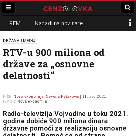
REM
Napadi na novinare
Zvučni top
Crna Gora
N1
DRŽAVA I MEDIJI
RTV-u 900 miliona od
Propaganda
Lokalni mediji
države za „osnovne
Informer
Slavko Ćuruvija
delatnosti“
PIŠE:
Nova ekonomija, Nevena Petaković
| 11. avg 2021.
IZVOR:
Nova ekonomija
Radio-televizija Vojvodine u toku 2021.
godine dobiće 900 miliona dinara
državne pomoći za realizaciju osnovne
delatnosti. Pomoć se od strane