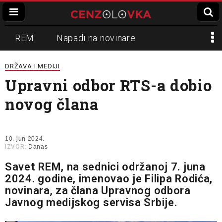
REM
Napadi na novinare
Zvučni top
Crna Gora
N1
DRŽAVA I MEDIJI
Upravni odbor RTS-a dobio
Propaganda
Lokalni mediji
novog člana
Informer
Slavko Ćuruvija
10. jun 2024.
IZVOR:
Danas
Savet REM, na sednici održanoj 7. juna
2024. godine, imenovao je Filipa Rodića,
novinara, za člana Upravnog odbora
Javnog medijskog servisa Srbije.