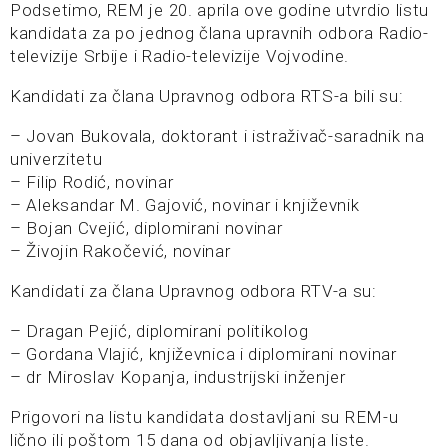
Podsetimo, REM je 20. aprila ove godine utvrdio listu
kandidata za po jednog člana upravnih odbora Radio-
televizije Srbije i Radio-televizije Vojvodine.
Kandidati za člana Upravnog odbora RTS-a bili su:
– Jovan Bukovala, doktorant i istraživač-saradnik na
univerzitetu
– Filip Rodić, novinar
– Aleksandar M. Gajović, novinar i književnik
– Bojan Cvejić, diplomirani novinar
– Živojin Rakočević, novinar
Kandidati za člana Upravnog odbora RTV-a su:
– Dragan Pejić, diplomirani politikolog
– Gordana Vlajić, književnica i diplomirani novinar
– dr Miroslav Kopanja, industrijski inženjer
Prigovori na listu kandidata dostavljani su REM-u
lično ili poštom 15 dana od objavljivanja liste.