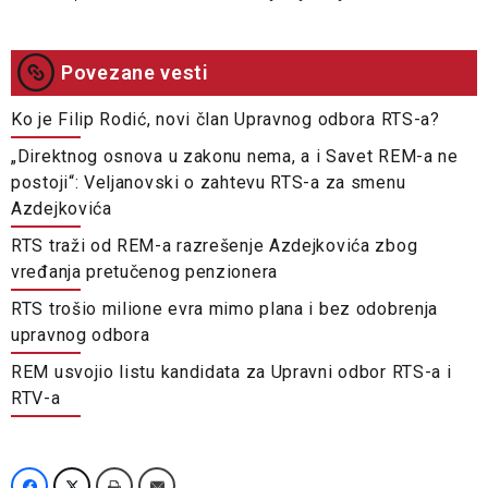
Povezane vesti
Ko je Filip Rodić, novi član Upravnog odbora RTS-a?
„Direktnog osnova u zakonu nema, a i Savet REM-a ne
postoji“: Veljanovski o zahtevu RTS-a za smenu
Azdejkovića
RTS traži od REM-a razrešenje Azdejkovića zbog
vređanja pretučenog penzionera
RTS trošio milione evra mimo plana i bez odobrenja
upravnog odbora
REM usvojio listu kandidata za Upravni odbor RTS-a i
RTV-a