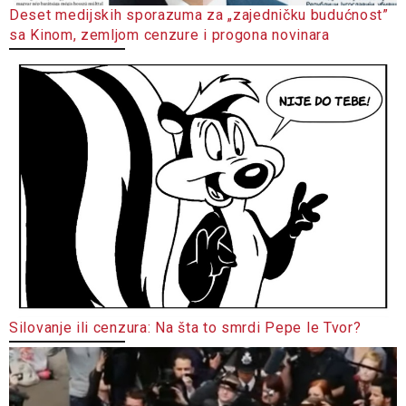
Deset medijskih sporazuma za „zajedničku budućnost”
sa Kinom, zemljom cenzure i progona novinara
Silovanje ili cenzura: Na šta to smrdi Pepe le Tvor?