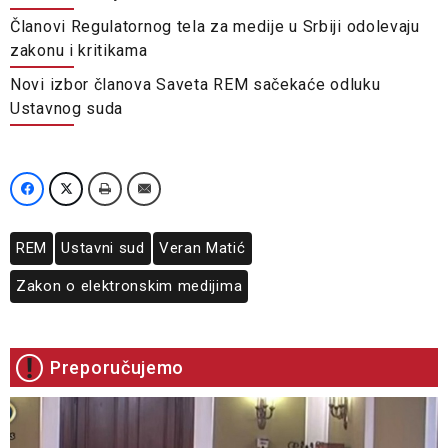
Članovi Regulatornog tela za medije u Srbiji odolevaju
zakonu i kritikama
Novi izbor članova Saveta REM sačekaće odluku
Ustavnog suda
REM
Ustavni sud
Veran Matić
Zakon o elektronskim medijima
Preporučujemo