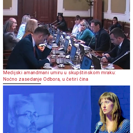
Medijski amandmani umiru u skupštinskom mraku:
Noćno zasedanje Odbora, u četiri čina