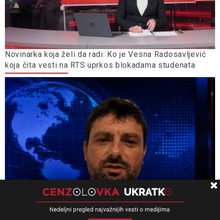
Novinarka koja želi da radi: Ko je Vesna Radosavljević
koja čita vesti na RTS uprkos blokadama studenata