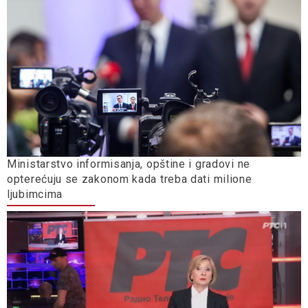
Ministarstvo informisanja, opštine i gradovi ne
opterećuju se zakonom kada treba dati milione
ljubimcima