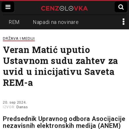
REM
Napadi na novinare
Zvučni top
Crna Gora
N1
DRŽAVA I MEDIJI
Veran Matić uputio
Propaganda
Lokalni mediji
Ustavnom sudu zahtev za
Informer
Slavko Ćuruvija
uvid u inicijativu Saveta
REM-a
20. sep 2024.
IZVOR:
Danas
Predsednik Upravnog odbora Asocijacije
nezavisnih elektronskih medija (ANEM)