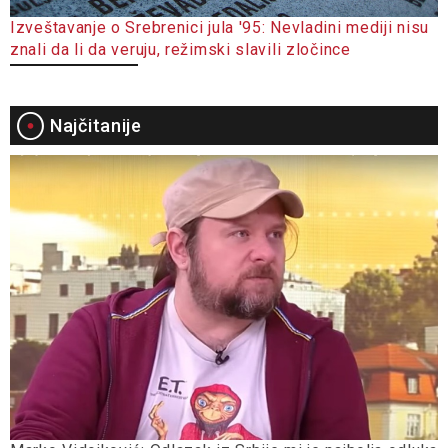
Izveštavanje o Srebrenici jula '95: Nevladini mediji nisu
znali da li da veruju, režimski slavili zločince
Najčitanije