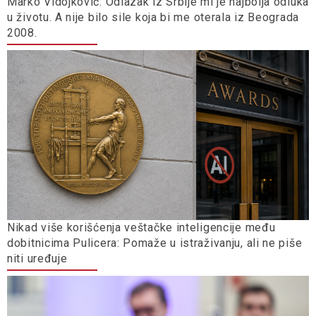
Marko Vidojković: Odlazak iz Srbije mi je najbolja odluka
u životu. A nije bilo sile koja bi me oterala iz Beograda
2008.
Nikad više korišćenja veštačke inteligencije među
dobitnicima Pulicera: Pomaže u istraživanju, ali ne piše
niti uređuje