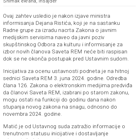
Snimak ekrana, Insajder
Ovaj zahtev usledio je nakon izjave ministra
informisanja Dejana Ristića, koji je na sastanku
Radne grupe za izradu nacrta Zakona o javnim
medijskim servisima naveo da javni poziv
skupštinskog Odbora za kulturu i informisanje za
izbor novih članova Saveta REM neće biti raspisan
dok se ne okonča postupak pred Ustavnim sudom.
Inicijativa za ocenu ustavnosti podneta je na hitnoj
sednici Saveta REM 3. juna 2024. godine. Odredba
člana 126. Zakona o elektronskim medijima predviđa
da članovi Saveta REM, izabrani po starom zakonu,
mogu ostati na funkciji do godinu dana nakon
stupanja novog zakona na snagu, odnosno do
novembra 2024. godine.
Matić je od Ustavnog suda zatražio informacije o
trenutnom statusu inicijative i dostavljanje