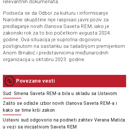
relevantnih dokumenata.
Podseća se da Odbor za kulturu i informisanje
Narodne skupštine nije raspisao javni poziv za
predlaganje novih članova Saveta REM, iako je
zakonski rok za to bio početkom avgusta 2024.
godine. Ova situacija je suprotna dogovoru
postignutom na sastanku sa tadašnjom premijerkom
Anom Brnabić i predstavnicima međunarodnih
organizacija u oktobru 2023. godine.
Povezane vesti
Sud: Smena Saveta REM-a bila u skladu sa Ustavom
Zašto se odlaže izbor novih članova Saveta REM-a i
kako se time krši zakon
Ustavni sud odgovorio na podneti zahtev Verana Matića
u vezi sa inicijativom Saveta REM