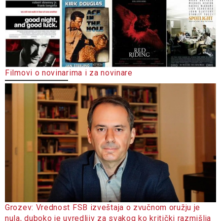
Filmovi o novinarima i za novinare
Grozev: Vrednost FSB izveštaja o zvučnom oružju je
nula, duboko je uvredljiv za svakog ko kritički razmišlja