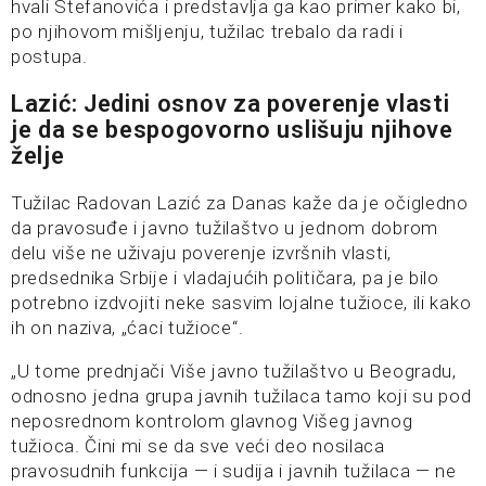
hvali Stefanovića i predstavlja ga kao primer kako bi,
po njihovom mišljenju, tužilac trebalo da radi i
postupa.
Lazić: Jedini osnov za poverenje vlasti
je da se bespogovorno uslišuju njihove
želje
Tužilac Radovan Lazić za Danas kaže da je očigledno
da pravosuđe i javno tužilaštvo u jednom dobrom
delu više ne uživaju poverenje izvršnih vlasti,
predsednika Srbije i vladajućih političara, pa je bilo
potrebno izdvojiti neke sasvim lojalne tužioce, ili kako
ih on naziva, „ćaci tužioce“.
„U tome prednjači Više javno tužilaštvo u Beogradu,
odnosno jedna grupa javnih tužilaca tamo koji su pod
neposrednom kontrolom glavnog Višeg javnog
tužioca. Čini mi se da sve veći deo nosilaca
pravosudnih funkcija — i sudija i javnih tužilaca — ne