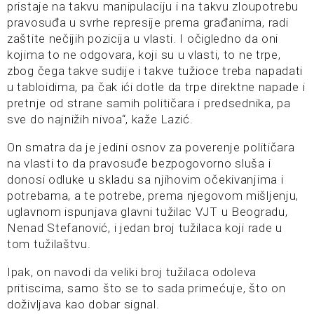
pristaje na takvu manipulaciju i na takvu zloupotrebu
pravosuđa u svrhe represije prema građanima, radi
zaštite nečijih pozicija u vlasti. I očigledno da oni
kojima to ne odgovara, koji su u vlasti, to ne trpe,
zbog čega takve sudije i takve tužioce treba napadati
u tabloidima, pa čak ići dotle da trpe direktne napade i
pretnje od strane samih političara i predsednika, pa
sve do najnižih nivoa“, kaže Lazić.
On smatra da je jedini osnov za poverenje političara
na vlasti to da pravosuđe bezpogovorno sluša i
donosi odluke u skladu sa njihovim očekivanjima i
potrebama, a te potrebe, prema njegovom mišljenju,
uglavnom ispunjava glavni tužilac VJT u Beogradu,
Nenad Stefanović, i jedan broj tužilaca koji rade u
tom tužilaštvu.
Ipak, on navodi da veliki broj tužilaca odoleva
pritiscima, samo što se to sada primećuje, što on
doživljava kao dobar signal.