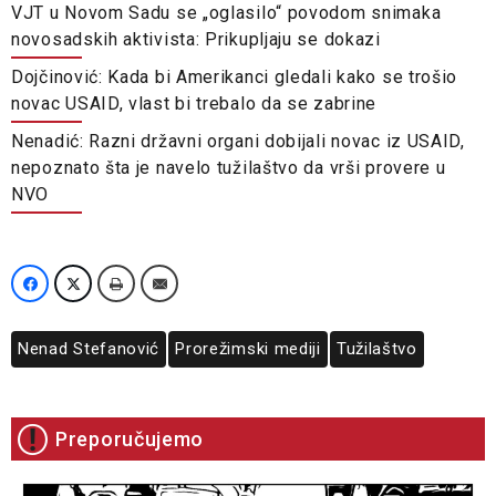
VJT u Novom Sadu se „oglasilo“ povodom snimaka
novosadskih aktivista: Prikupljaju se dokazi
Dojčinović: Kada bi Amerikanci gledali kako se trošio
novac USAID, vlast bi trebalo da se zabrine
Nenadić: Razni državni organi dobijali novac iz USAID,
nepoznato šta je navelo tužilaštvo da vrši provere u
NVO
Nenad Stefanović
Prorežimski mediji
Tužilaštvo
Preporučujemo