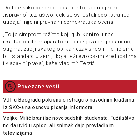
Dodaje kako percepcija da postoji samo jedno
„ispravno“ tužilaštvo, dok su svi ostali deo „stranog
uticaja“, nije ni pravna ni demokratska ocena.
„To je simptom režima koji gubi kontrolu nad
institucionalnim aparatom i pribegava propagandnoj
stigmatizaciji svakog oblika nezavisnosti. To ne sme
biti standard u zemlji koja teži evropskim vrednostima
i vladavini prava“, kaže Vladimir Terzić.
Povezane vesti
VJT u Beogradu pokrenulo istragu o navodnim krađama
iz SKC-a na osnovu pisanja Informera
Veljko Milić branilac novosadskih studenata: Tužilaštvo
ne da uvid u spise, ali snimak daje provladinim
televizijama