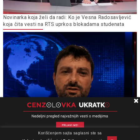
Novinarka koja želi da radi: Ko je Vesna Radosavljević
koja čita vesti na RTS uprkos blokadama studenata
Korišćenjem sajta saglasni ste sa
O nama
Impresum
Podrška
Kontakt
Newsletter
Miloš Medenica: Uputstvo za upotrebu