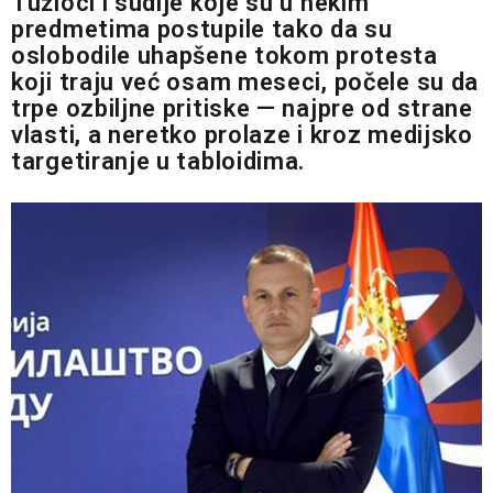
Tužioci i sudije koje su u nekim
predmetima postupile tako da su
oslobodile uhapšene tokom protesta
koji traju već osam meseci, počele su da
trpe ozbiljne pritiske — najpre od strane
vlasti, a neretko prolaze i kroz medijsko
targetiranje u tabloidima.