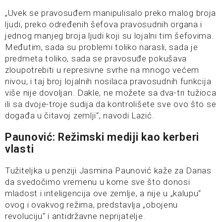
„Uvek se pravosuđem manipulisalo preko malog broja
ljudi, preko određenih šefova pravosudnih organa i
jednog manjeg broja ljudi koji su lojalni tim šefovima.
Međutim, sada su problemi toliko narasli, sada je
predmeta toliko, sada se pravosuđe pokušava
zloupotrebiti u represivne svrhe na mnogo većem
nivou, i taj broj lojalnih nosilaca pravosudnih funkcija
više nije dovoljan. Dakle, ne možete sa dva-tri tužioca
ili sa dvoje-troje sudija da kontrolišete sve ovo što se
događa u čitavoj zemlji“, navodi Lazić.
Paunović: Režimski mediji kao kerberi
vlasti
Tužiteljka u penziji Jasmina Paunović kaže za Danas
da svedočimo vremenu u kome sve što donosi
mladost i inteligencija ove zemlje, a nije u „kalupu“
ovog i ovakvog režima, predstavlja „obojenu
revoluciju“ i antidržavne neprijatelje.