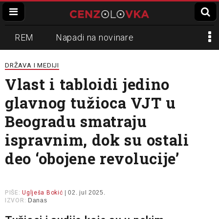
REM
Napadi na novinare
Zvučni top
Crna Gora
N1
DRŽAVA I MEDIJI
Vlast i tabloidi jedino
Propaganda
Lokalni mediji
glavnog tužioca VJT u
Informer
Slavko Ćuruvija
Beogradu smatraju
ispravnim, dok su ostali
deo ‘obojene revolucije’
PIŠE:
Uglješa Bokić
| 02. jul 2025.
IZVOR:
Danas