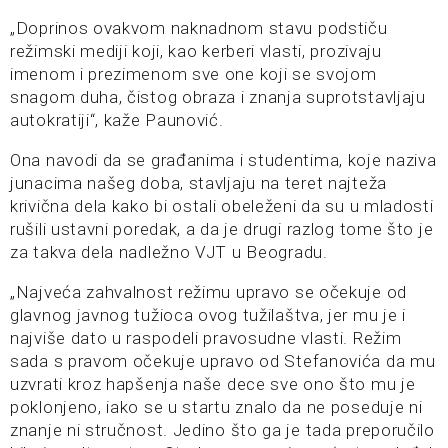
„Doprinos ovakvom naknadnom stavu podstiču
režimski mediji koji, kao kerberi vlasti, prozivaju
imenom i prezimenom sve one koji se svojom
snagom duha, čistog obraza i znanja suprotstavljaju
autokratiji“, kaže Paunović.
Ona navodi da se građanima i studentima, koje naziva
junacima našeg doba, stavljaju na teret najteža
krivična dela kako bi ostali obeleženi da su u mladosti
rušili ustavni poredak, a da je drugi razlog tome što je
za takva dela nadležno VJT u Beogradu.
„Najveća zahvalnost režimu upravo se očekuje od
glavnog javnog tužioca ovog tužilaštva, jer mu je i
najviše dato u raspodeli pravosudne vlasti. Režim
sada s pravom očekuje upravo od Stefanovića da mu
uzvrati kroz hapšenja naše dece sve ono što mu je
poklonjeno, iako se u startu znalo da ne poseduje ni
znanje ni stručnost. Jedino što ga je tada preporučilo