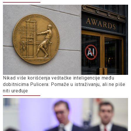
Nikad više korišćenja veštačke inteligencije među
dobitnicima Pulicera: Pomaže u istraživanju, ali ne piše
niti uređuje