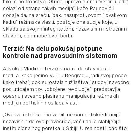
bilo je poltronstvo. Otuda, upravo njemu ‘vetar u leđa’
dolazi od strane takvih medija“, kaže Paunović i
dodaje da, na sreću, ipak, nasuprot „ovom i ovakvom
kadru“ režimske vlasti, postoje one sudije koje, u
skladu sa svojim integritetom, nezavisnim i stručnim
stavom, doprinose ovoj borbi.
Terzić: Na delu pokušaj potpune
kontrole nad pravosudnim sistemom
Advokat Vladimir Terzić smatra da stav vlasti i
medija, kako jedino VJT u Beogradu „radi svoj posao
kako treba“, dok su ostala tužilaštva i sudovi navodno
pod uticajem tzv. „obojene revolucije“, predstavlja
opasnu i svesno plasiranu manipulaciju režimskih
medija i političkih nosilaca vlasti.
„Ovakva retorika ima za cilj ne samo diskreditaciju
nezavisnih delova pravosuđa, već i dalje slabljenje
institucionalnog poretka u Srbiji. U realnosti, ono što