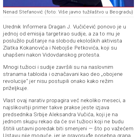
Nenad Stefanović (foto: Više javno tužilaštvo u Beogradu)
Urednik Informera Dragan J. Vučićević ponovo je u
jednoj od emisija targetirao sudije, a za to mu je
poslužilo puštanje na slobodu ekoloških aktivista
Zlatka Kokanovića i Nebojše Petkovića, koji su
uhapšeni nakon Vidovdanskog protesta.
Mnogi tužioci i sudije završili su na naslovnim
stranama tabloida i označavani kao deo „obojene
revolucije“ jer nisu postupili onako kako režim
priželjkuje.
Vlast ovaj narativ propagira već nekoliko meseci, a
najslikovitiji primer takve prakse jeste izjava
predsednika Srbije Aleksandra Vučića, koji je na
jednom skupu rekao da će svi tužioci koji ne budu
štitili ustavni poredak biti smenjeni — što po važećem
Ustavu nije moguće, jer je pravosuđe posebna grana