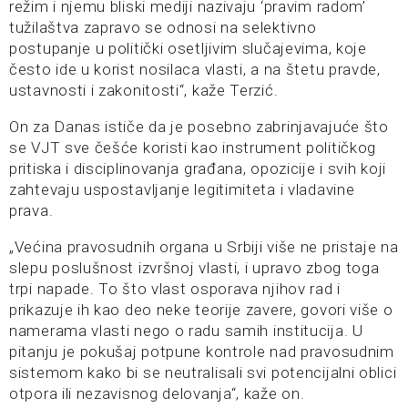
režim i njemu bliski mediji nazivaju ‘pravim radom’
tužilaštva zapravo se odnosi na selektivno
postupanje u politički osetljivim slučajevima, koje
često ide u korist nosilaca vlasti, a na štetu pravde,
ustavnosti i zakonitosti“, kaže Terzić.
On za Danas ističe da je posebno zabrinjavajuće što
se VJT sve češće koristi kao instrument političkog
pritiska i disciplinovanja građana, opozicije i svih koji
zahtevaju uspostavljanje legitimiteta i vladavine
prava.
„Većina pravosudnih organa u Srbiji više ne pristaje na
slepu poslušnost izvršnoj vlasti, i upravo zbog toga
trpi napade. To što vlast osporava njihov rad i
prikazuje ih kao deo neke teorije zavere, govori više o
namerama vlasti nego o radu samih institucija. U
pitanju je pokušaj potpune kontrole nad pravosudnim
sistemom kako bi se neutralisali svi potencijalni oblici
otpora ili nezavisnog delovanja“, kaže on.