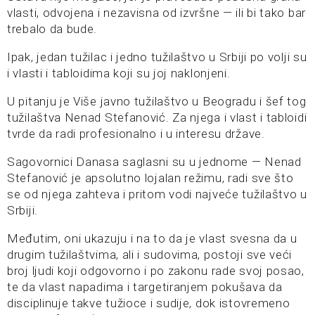
vlasti, odvojena i nezavisna od izvršne — ili bi tako bar
trebalo da bude.
Ipak, jedan tužilac i jedno tužilaštvo u Srbiji po volji su
i vlasti i tabloidima koji su joj naklonjeni.
U pitanju je Više javno tužilaštvo u Beogradu i šef tog
tužilaštva Nenad Stefanović. Za njega i vlast i tabloidi
tvrde da radi profesionalno i u interesu države.
Sagovornici Danasa saglasni su u jednome — Nenad
Stefanović je apsolutno lojalan režimu, radi sve što
se od njega zahteva i pritom vodi najveće tužilaštvo u
Srbiji.
Međutim, oni ukazuju i na to da je vlast svesna da u
drugim tužilaštvima, ali i sudovima, postoji sve veći
broj ljudi koji odgovorno i po zakonu rade svoj posao,
te da vlast napadima i targetiranjem pokušava da
disciplinuje takve tužioce i sudije, dok istovremeno