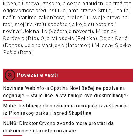
kršenja Ustava i zakona, bićemo prinuđeni da tražimo
odgovornost pred institucijama države Srbije, i na taj
način branimo zakonitost, profesiju i svoje pravo na
rad”, stoji na kraju saopštenja koje su potpisali
novinari Jelena Ilić (Večernje novosti), Miroslav
Đorđević (Blic), Olja Milošević (Politika), Dejan Đorić
(Danas), Jelena Vasiljević (Informer) i Milosav Slavko
Pešić (Beta).
Povezane vesti
Novinare Webinfo-a Opština Novi Bečej ne poziva na
događaje – šta je lice, a šta naličje ove diskriminacije?
Matić: Institucije da novinarima omoguće izveštavanje
iz Pionirskog parka i ispred Skupštine
NUNS: Direktor Crvene zvezde mora prestati da
diskriminiše i targetira novinare