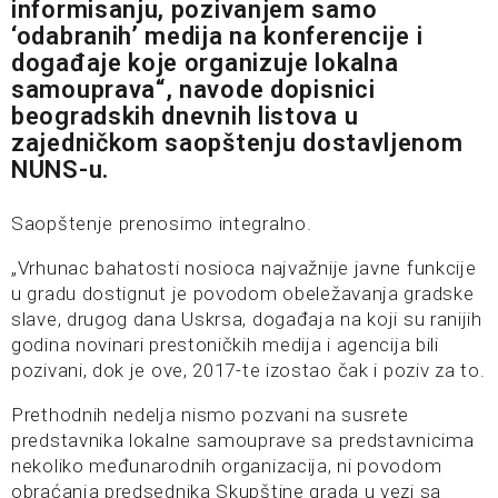
informisanju, pozivanjem samo
‘odabranih’ medija na konferencije i
događaje koje organizuje lokalna
samouprava“, navode dopisnici
beogradskih dnevnih listova u
zajedničkom saopštenju dostavljenom
NUNS-u.
Saopštenje prenosimo integralno.
„Vrhunac bahatosti nosioca najvažnije javne funkcije
u gradu dostignut je povodom obeležavanja gradske
slave, drugog dana Uskrsa, događaja na koji su ranijih
godina novinari prestoničkih medija i agencija bili
pozivani, dok je ove, 2017-te izostao čak i poziv za to.
Prethodnih nedelja nismo pozvani na susrete
predstavnika lokalne samouprave sa predstavnicima
nekoliko međunarodnih organizacija, ni povodom
obraćanja predsednika Skupštine grada u vezi sa