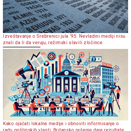
Izveštavanje o Srebrenici jula '95: Nevladini mediji nisu
znali da li da veruju, režimski slavili zločince
Kako ojačati lokalne medije i obnoviti informisanje o
radu opštinskih vlasti: Britansko rešenje daje rezultate