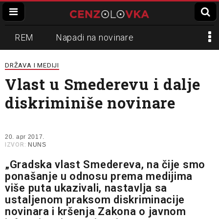
REM
Napadi na novinare
Zvučni top
Crna Gora
N1
DRŽAVA I MEDIJI
Vlast u Smederevu i dalje
Propaganda
Lokalni mediji
diskriminiše novinare
Informer
Slavko Ćuruvija
20. apr 2017.
IZVOR:
NUNS
„Gradska vlast Smedereva, na čije smo
ponašanje u odnosu prema medijima
više puta ukazivali, nastavlja sa
ustaljenom praksom diskriminacije
novinara i kršenja Zakona o javnom