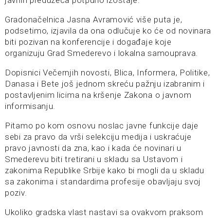
javnih preduzeća potpuno izostaje.
Gradonačelnica Jasna Avramović više puta je,
podsetimo, izjavila da ona odlučuje ko će od novinara
biti pozivan na konferencije i događaje koje
organizuju Grad Smederevo i lokalna samouprava.
Dopisnici Večernjih novosti, Blica, Informera, Politike,
Danasa i Bete još jednom skreću pažnju izabranim i
postavljenim licima na kršenje Zakona o javnom
informisanju.
Pitamo po kom osnovu noslac javne funkcije daje
sebi za pravo da vrši selekciju medija i uskraćuje
pravo javnosti da zna, kao i kada će novinari u
Smederevu biti tretirani u skladu sa Ustavom i
zakonima Republike Srbije kako bi mogli da u skladu
sa zakonima i standardima profesije obavljaju svoj
poziv.
Ukoliko gradska vlast nastavi sa ovakvom praksom