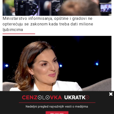
Ministarstvo informisanja, opštine i gradovi ne
opterećuju se zakonom kada treba dati milione
ljubimcima
Nova.rs saznaje: RTS kupio pet automobila za 200.000