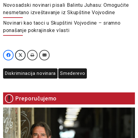
Novosadski novinari pisali Balintu Juhasu: Omogućite
nesmetano izveštavanje iz Skupštine Vojvodine
Novinari kao taoci u Skupštini Vojvodine – sramno
ponašanje pokrajinske vlasti
Diskriminacija novinara
Smederevo
Preporučujemo