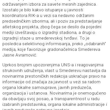
održavanjem izbora za savete mesnih zajednica.
Izostalo je bilo kakvo istupanje u javnosti
koordinatora RIK-a u vezi sa nedavno održanim
predsedničkim izborima, ali i poziv za predstavljanje
atletskog projekta, zbog čega se desilo da pojedini
mediji izveštavaju o izgradnji stadiona, a drugi o
izgradnji staze u smederevskoj tvrđavi. To je
posledica selektivnog informisanja, preko „odabranih“
medija, koje favorizuje gradonačelnica Smedereva
Jasne Avramović.
Uprkos brojnim upozorenjima UNS-a i reagovanjima
strukovnih udruženja, vlast u Smederevu nastavlja da
novinarima prestoničkih redakcija uskraćuje pravo na
informacije od značaja za javnost u vezi sa radom
organa lokalne samouprave, javnih preduzeća,
organizacija i ustanova. Novinarima je onemogućeno
da obavljaju svoj posao, a transparentnost u radu
izabranih predstavnika, organa lokalne administracije i