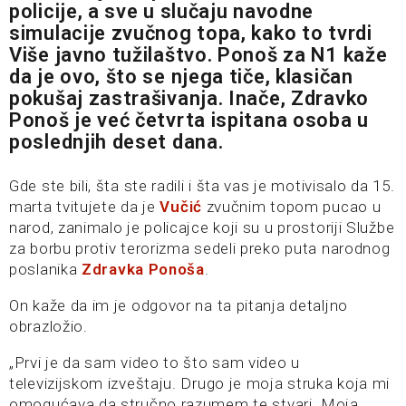
policije, a sve u slučaju navodne
simulacije zvučnog topa, kako to tvrdi
Više javno tužilaštvo. Ponoš za N1 kaže
da je ovo, što se njega tiče, klasičan
pokušaj zastrašivanja. Inače, Zdravko
Ponoš je već četvrta ispitana osoba u
poslednjih deset dana.
Gde ste bili, šta ste radili i šta vas je motivisalo da 15.
marta tvitujete da je
Vučić
zvučnim topom pucao u
narod, zanimalo je policajce koji su u prostoriji Službe
za borbu protiv terorizma sedeli preko puta narodnog
poslanika
Zdravka Ponoša
.
On kaže da im je odgovor na ta pitanja detaljno
obrazložio.
„Prvi je da sam video to što sam video u
televizijskom izveštaju. Drugo je moja struka koja mi
omogućava da stručno razumem te stvari. Moja