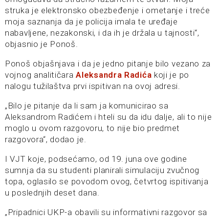
struka je elektronsko obezbeđenje i ometanje i treće
moja saznanja da je policija imala te uređaje
nabavljene, nezakonski, i da ih je držala u tajnosti“,
objasnio je Ponoš.
Ponoš objašnjava i da je jedno pitanje bilo vezano za
vojnog analitičara
Aleksandra Radića
koji je po
nalogu tužilaštva prvi ispitivan na ovoj adresi.
„Bilo je pitanje da li sam ja komunicirao sa
Aleksandrom Radićem i hteli su da idu dalje, ali to nije
moglo u ovom razgovoru, to nije bio predmet
razgovora“, dodao je.
I VJT koje, podsećamo, od 19. juna ove godine
sumnja da su studenti planirali simulaciju zvučnog
topa, oglasilo se povodom ovog, četvrtog ispitivanja
u poslednjih deset dana.
„Pripadnici UKP-a obavili su informativni razgovor sa