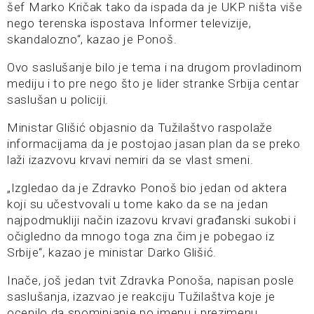
šef Marko Kričak tako da ispada da je UKP ništa više
nego terenska ispostava Informer televizije,
skandalozno“, kazao je Ponoš.
Ovo saslušanje bilo je tema i na drugom provladinom
mediju i to pre nego što je lider stranke Srbija centar
saslušan u policiji.
Ministar Glišić objasnio da Tužilaštvo raspolaže
informacijama da je postojao jasan plan da se preko
laži izazvovu krvavi nemiri da se vlast smeni.
„Izgledao da je Zdravko Ponoš bio jedan od aktera
koji su učestvovali u tome kako da se na jedan
najpodmukliji način izazovu krvavi građanski sukobi i
očigledno da mnogo toga zna čim je pobegao iz
Srbije“, kazao je ministar Darko Glišić.
Inače, još jedan tvit Zdravka Ponoša, napisan posle
saslušanja, izazvao je reakciju Tužilaštva koje je
ocenilo da spominjanje po imenu i prezimenu