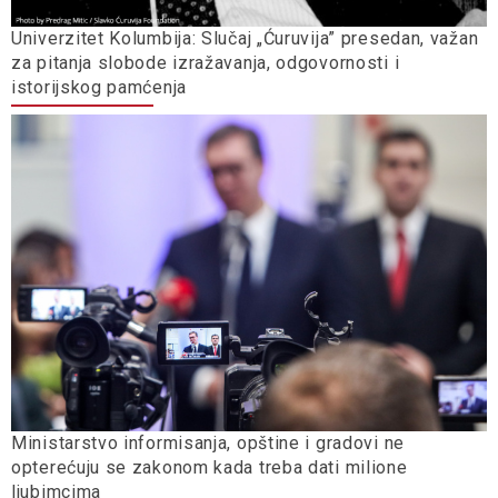
Univerzitet Kolumbija: Slučaj „Ćuruvija” presedan, važan
za pitanja slobode izražavanja, odgovornosti i
istorijskog pamćenja
Ministarstvo informisanja, opštine i gradovi ne
opterećuju se zakonom kada treba dati milione
ljubimcima