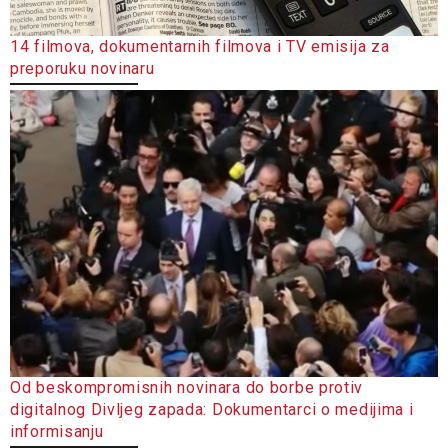
14 filmova, dokumentarnih filmova i TV emisija za
preporuku novinaru
Od beskompromisnih novinara do borbe protiv
digitalnog Divljeg zapada: Dokumentarci o medijima i
informisanju