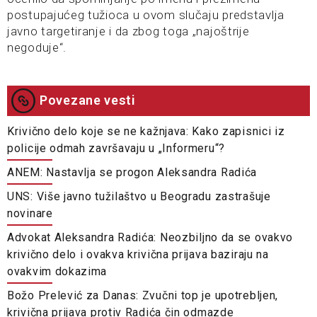
postupajućeg tužioca u ovom slučaju predstavlja
javno targetiranje i da zbog toga „najoštrije
negoduje“.
Povezane vesti
Krivično delo koje se ne kažnjava: Kako zapisnici iz
policije odmah završavaju u „Informeru“?
ANEM: Nastavlja se progon Aleksandra Radića
UNS: Više javno tužilaštvo u Beogradu zastrašuje
novinare
Advokat Aleksandra Radića: Neozbiljno da se ovakvo
krivično delo i ovakva krivična prijava baziraju na
ovakvim dokazima
Božo Prelević za Danas: Zvučni top je upotrebljen,
krivična prijava protiv Radića čin odmazde