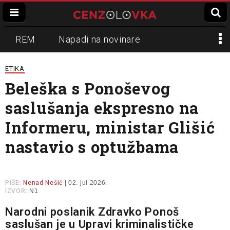
REM
Napadi na novinare
Zvučni top
Crna Gora
N1
ETIKA
Beleška s Ponoševog
Propaganda
Lokalni mediji
saslušanja ekspresno na
Informer
Slavko Ćuruvija
Informeru, ministar Glišić
nastavio s optužbama
PIŠE:
Nenad Nešić
| 02. jul 2026.
IZVOR:
N1
Narodni poslanik Zdravko Ponoš
saslušan je u Upravi kriminalističke