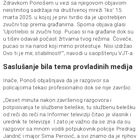
Zdravkom Ponošem u vezi sa njegovom objavom
neistinitog sadržaja na društvenoj mreži ‘Iks’ 15.
marta 2025. u kojoj je prvi tvrdio da je upotrebljen
zvučni top prema građanima. Sporna objava glasi:
‘Upotrebio si zvučni top. Pucao si na građane dok su
u tišini odavali počast žrtvama tvog režima. Čoveče,
pucao si na narod koji mirno protestuje. Nisi izdržao.
Ovo ti je mir, stabilnost!'“, navodi u saopštenju VJT-a.
Saslušanje bila tema provladinih medija
Inače, Ponoš objašnjava da je razgovor sa
policajcima tekao profesionalno dok se nije završio.
„Deset minuta nakon završenog razgovora i
potpisivanja te službene beleške, tu službenu belešku
od reči do reči na Informer televiziji čitao je vlasnik i
urednik te televizije. I zato je važno da se zna da su
razgovor sa mnom vodili potpukovnik policije Predrag
Jandrić i major Sima Perović, a svi znamo da je njihov