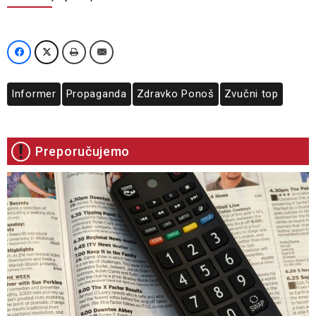
Informer
Propaganda
Zdravko Ponoš
Zvučni top
Preporučujemo