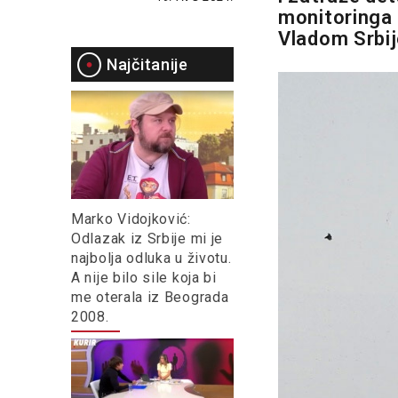
monitoringa 
Vladom Srbij
Najčitanije
Marko Vidojković:
Odlazak iz Srbije mi je
najbolja odluka u životu.
A nije bilo sile koja bi
me oterala iz Beograda
2008.