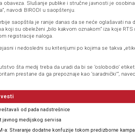
 obaveza. Slušanje publike i stručne javnosti je osobin
a“, navodi BIRODI u saopštenju.
Srbije saopštila je ranije danas da se neće oglašavati na
ma koji su obeleženi „bilo kakvom oznakom“ iza koje RTS n
kom registracije naloga.
ejasni i nedosledni su kriterijumi po kojima se takva „etik
utstvo šta medij treba da uradi da bi se ‘oslobodio’ etiket
oritam prestane da ga prepoznaje kao ‘saradnički’“, nave
vesti
veštavali od pada nadstrešnice
t javnog medijskog servisa
EM-a: Stvaranje dodatne konfuzije tokom predizborne kampa