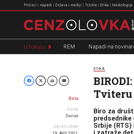
Pritisci i napadi
Država i mediji
Tržište
Etika
Mediologija
REM
Napadi na novinar
U fokusu
Slavko Ćuruvija
ETIKA
BIRODI:
Tviteru
Beta
IZVOR
Biro za druš
Danas
predsednike 
Srbije (RTS) 
OBJAVLJENO
i zatraže det
19. AVG 2021.