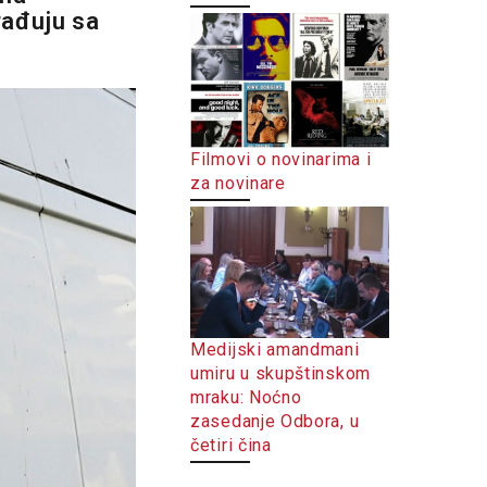
rađuju sa
Filmovi o novinarima i
za novinare
Medijski amandmani
umiru u skupštinskom
mraku: Noćno
zasedanje Odbora, u
četiri čina