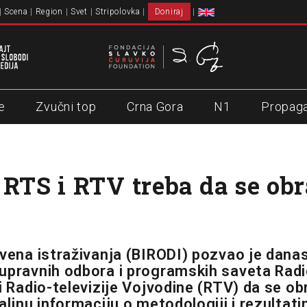
Scena
Region
Svet
Stripolovka
Doniraj
e
Zvučni top
Crna Gora
N1
Propag
 RTS i RTV treba da se obr
tvena istraživanja (BIRODI) pozvao je dana
upravnih odbora i programskih saveta Radio
i Radio-televizije Vojvodine (RTV) da se ob
aljnu informaciju o metodologiji i rezultat