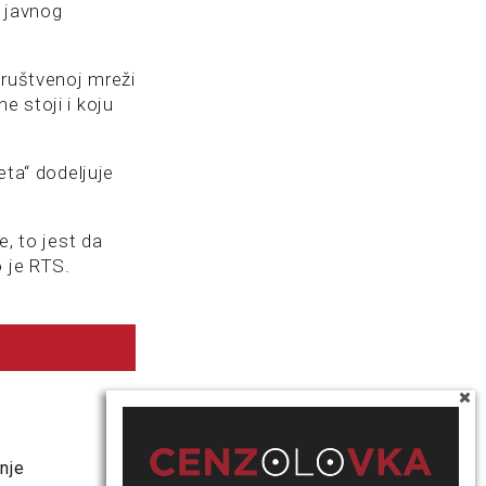
a javnog
 društvenoj mreži
e stoji i koju
eta“ dodeljuje
e, to jest da
o je RTS.
nje