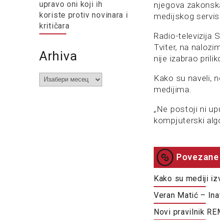
upravo oni koji ih
njegova zakonska
koriste protiv novinara i
medijskog servis
kritičara
Radio-televizija 
Tviter, na nalozi
Arhiva
nije izabrao prili
Arhiva
Kako su naveli, n
medijima.
„Ne postoji ni up
kompjuterski alg
Povezane 
Kako su mediji iz
Veran Matić – Ina
Novi pravilnik R