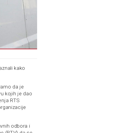
aznali kako
ramo da je
u kojih je dao
tenja RTS
organizacije
vnih odbora i
ine (RTV) da se