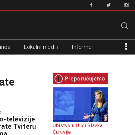
anda
Lokalni mediji
Informer
ate
Preporučujemo
s
-televizije
rate Tviteru
Ubistvo u Ulici Slavka
Ćuruvije
ima