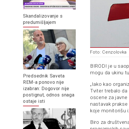
Skandalizovanje s
predumišljajem
Foto: Cenzolovka
BIRODI je u saop
mogu da ukinu tu
Predsednik Saveta
REM-a ponovo nije
„Iako kao organi
izabran: Dogovor nije
Tviter trebalo da
postignut, odnos snaga
oscene za javne 
ostaje isti
nastavak prakse p
koje monitorišu 
Biro za društven
programskih savet