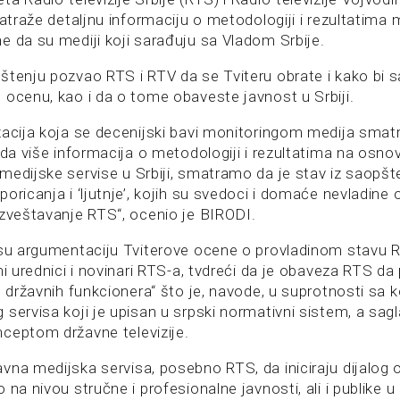
zatraže detaljnu informaciju o metodologiji i rezultatima 
e da su mediji koji sarađuju sa Vladom Srbije.
štenju pozvao RTS i RTV da se Tviteru obrate i kako bi s
 ocenu, kao i da o tome obaveste javnost u Srbiji.
zacija koja se decenijski bavi monitoringom medija smat
 da više informacija o metodologiji i rezultatima na osnov
medijske servise u Srbiji, smatramo da je stav iz saopš
oricanja i ‘ljutnje’, kojih su svedoci i domaće nevladine 
izveštavanje RTS“, ocenio je BIRODI.
 su argumentaciju Tviterove ocene o provladinom stavu 
mi urednici i novinari RTS-a, tvdreći da je obaveza RTS da
ih državnih funkcionera“ što je, navode, u suprotnosti s
 servisa koji je upisan u srpski normativni sistem, a sag
ceptom državne televizije.
vna medijska servisa, posebno RTS, da iniciraju dijalog
na nivou stručne i profesionalne javnosti, ali i publike u c