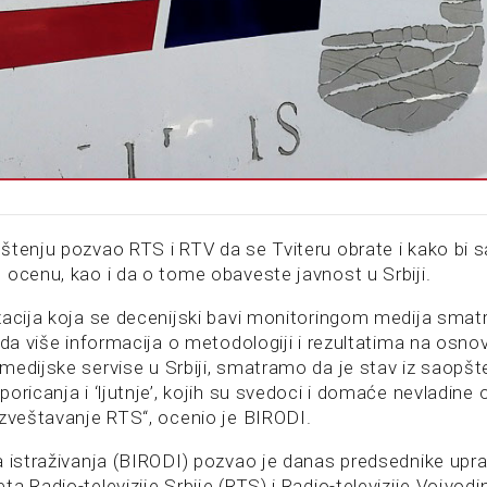
štenju pozvao RTS i RTV da se Tviteru obrate i kako bi s
 ocenu, kao i da o tome obaveste javnost u Srbiji.
zacija koja se decenijski bavi monitoringom medija smat
 da više informacija o metodologiji i rezultatima na osnov
medijske servise u Srbiji, smatramo da je stav iz saopš
oricanja i ‘ljutnje’, kojih su svedoci i domaće nevladine 
izveštavanje RTS“, ocenio je BIRODI.
a istraživanja (BIRODI) pozvao je danas predsednike upra
a Radio-televizije Srbije (RTS) i Radio-televizije Vojvod