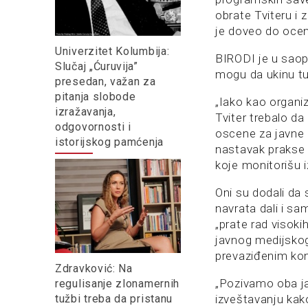
obrate Tviteru i 
je doveo do ocen
Univerzitet Kolumbija:
BIRODI je u saop
Slučaj „Ćuruvija”
mogu da ukinu tu
presedan, važan za
pitanja slobode
„Iako kao organi
izražavanja,
Tviter trebalo da
odgovornosti i
oscene za javne 
istorijskog pamćenja
nastavak prakse p
koje monitorišu 
Oni su dodali da
navrata dali i sa
„prate rad visok
javnog medijskog
prevaziđenim kon
Zdravković: Na
„Pozivamo oba ja
regulisanje zlonamernih
tužbi treba da pristanu
izveštavanju kako 