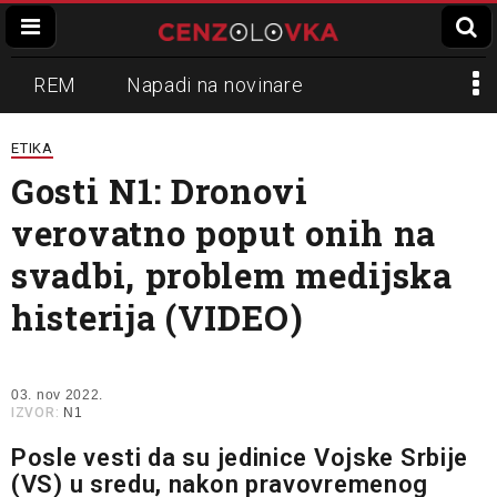
REM
Napadi na novinare
Zvučni top
Crna Gora
N1
ETIKA
Gosti N1: Dronovi
Propaganda
Lokalni mediji
verovatno poput onih na
Informer
Slavko Ćuruvija
svadbi, problem medijska
histerija (VIDEO)
03. nov 2022.
IZVOR:
N1
Posle vesti da su jedinice Vojske Srbije
(VS) u sredu, nakon pravovremenog