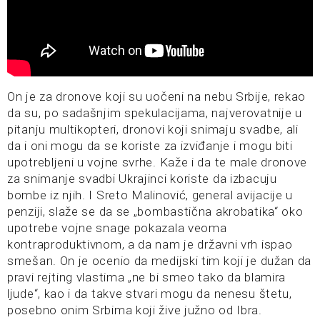
On je za dronove koji su uočeni na nebu Srbije, rekao
da su, po sadašnjim spekulacijama, najverovatnije u
pitanju multikopteri, dronovi koji snimaju svadbe, ali
da i oni mogu da se koriste za izviđanje i mogu biti
upotrebljeni u vojne svrhe. Kaže i da te male dronove
za snimanje svadbi Ukrajinci koriste da izbacuju
bombe iz njih. I Sreto Malinović, general avijacije u
penziji, slaže se da se „bombastična akrobatika“ oko
upotrebe vojne snage pokazala veoma
kontraproduktivnom, a da nam je državni vrh ispao
smešan. On je ocenio da medijski tim koji je dužan da
pravi rejting vlastima „ne bi smeo tako da blamira
ljude“, kao i da takve stvari mogu da nenesu štetu,
posebno onim Srbima koji žive južno od Ibra.