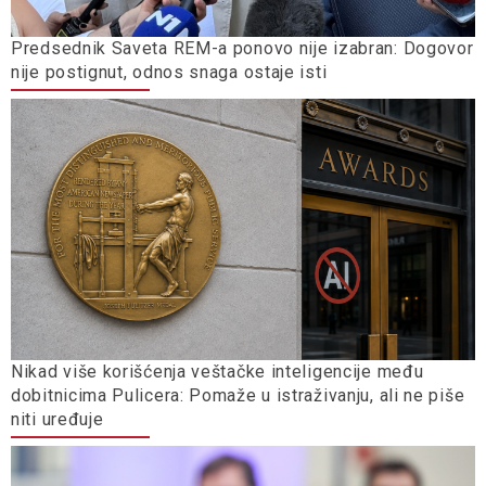
Predsednik Saveta REM-a ponovo nije izabran: Dogovor
nije postignut, odnos snaga ostaje isti
Nikad više korišćenja veštačke inteligencije među
dobitnicima Pulicera: Pomaže u istraživanju, ali ne piše
niti uređuje