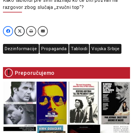
Kako tabloidi pre svih saznaju ko će biti pozvan na
razgovor zbog slučaja „zvučni top“?
Dezinformacije
Propaganda
Tabloidi
Vojska Srbije
Preporučujemo