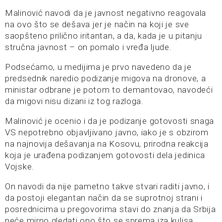
Malinović navodi da je javnost negativno reagovala
na ovo što se dešava jer je način na koji je sve
saopšteno prilično iritantan, a da, kada je u pitanju
stručna javnost – on pomalo i vređa ljude.
Podsećamo, u medijima je prvo navedeno da je
predsednik naredio podizanje migova na dronove, a
ministar odbrane je potom to demantovao, navodeći
da migovi nisu dizani iz tog razloga.
Malinović je ocenio i da je podizanje gotovosti snaga
VS nepotrebno objavljivano javno, iako je s obzirom
na najnovija dešavanja na Kosovu, prirodna reakcija
koja je urađena podizanjem gotovosti dela jedinica
Vojske.
On navodi da nije pametno takve stvari raditi javno, i
da postoji elegantan način da se suprotnoj strani i
posrednicima u pregovorima stavi do znanja da Srbija
neće mirno gledati ono što se sprema iza kulisa.