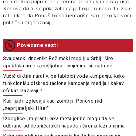
izgleda koa pripremanje terena za rešavanje statusa
Kosova da bi se prikazalo da je bolje to nego da izbije
rat, rekao da Ponoš to komentariše kao neko ko vodi
političku organizaciju.
Povezane vesti
Švajcarski dnevnik: Režimski mediji u Srbiji šire
spektakularne izmišljotine, činjenice su nebitne
Vučić diktira narativ, pa tabloidi vode kampanju: Kako
funkcionišu diskreditacione kampanje medija i kakav
efekat izazivaju?
Kad ljudi izgledaju kao zombiji: Ponovo radi
„neprijateljski filter“
Izbeglice i migranti laka meta jer ne mogu da se
odbrane od desničarskih napada i širenja laži o njima