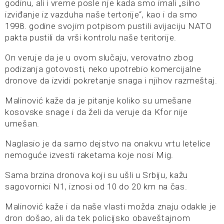
godinu, ali i vreme posle nje kada smo imali „silno
izviđanje iz vazduha naše tertorije“, kao i da smo
1998. godine svojim potpisom pustili avijaciju NATO
pakta pustili da vrši kontrolu naše teritorije.
On veruje da je u ovom slučaju, verovatno zbog
podizanja gotovosti, neko upotrebio komercijalne
dronove da izvidi pokretanje snaga i njihov razmeštaj.
Malinović kaže da je pitanje koliko su umešane
kosovske snage i da želi da veruje da Kfor nije
umešan.
Naglasio je da samo dejstvo na onakvu vrtu letelice
nemoguće izvesti raketama koje nosi Mig.
Sama brzina dronova koji su ušli u Srbiju, kažu
sagovornici N1, iznosi od 10 do 20 km na čas.
Malinović kaže i da naše vlasti možda znaju odakle je
dron došao, ali da tek policijsko obaveštajnom