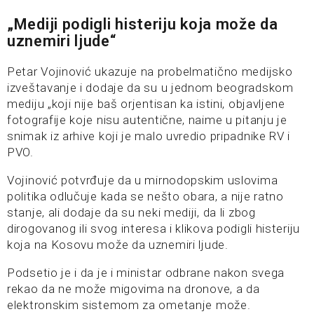
„Mediji podigli histeriju koja može da
uznemiri ljude“
Petar Vojinović ukazuje na probelmatično medijsko
izveštavanje i dodaje da su u jednom beogradskom
mediju „koji nije baš orjentisan ka istini, objavljene
fotografije koje nisu autentične, naime u pitanju je
snimak iz arhive koji je malo uvredio pripadnike RV i
PVO.
Vojinović potvrđuje da u mirnodopskim uslovima
politika odlučuje kada se nešto obara, a nije ratno
stanje, ali dodaje da su neki mediji, da li zbog
dirogovanog ili svog interesa i klikova podigli histeriju
koja na Kosovu može da uznemiri ljude.
Podsetio je i da je i ministar odbrane nakon svega
rekao da ne može migovima na dronove, a da
elektronskim sistemom za ometanje može.