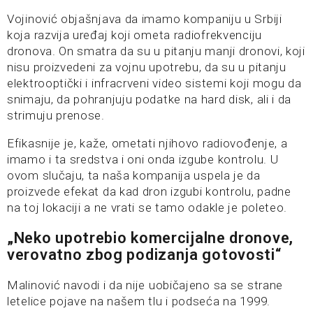
Vojinović objašnjava da imamo kompaniju u Srbiji
koja razvija uređaj koji ometa radiofrekvenciju
dronova. On smatra da su u pitanju manji dronovi, koji
nisu proizvedeni za vojnu upotrebu, da su u pitanju
elektrooptički i infracrveni video sistemi koji mogu da
snimaju, da pohranjuju podatke na hard disk, ali i da
strimuju prenose.
Efikasnije je, kaže, ometati njihovo radiovođenje, a
imamo i ta sredstva i oni onda izgube kontrolu. U
ovom slučaju, ta naša kompanija uspela je da
proizvede efekat da kad dron izgubi kontrolu, padne
na toj lokaciji a ne vrati se tamo odakle je poleteo.
„Neko upotrebio komercijalne dronove,
verovatno zbog podizanja gotovosti“
Malinović navodi i da nije uobičajeno sa se strane
letelice pojave na našem tlu i podseća na 1999.