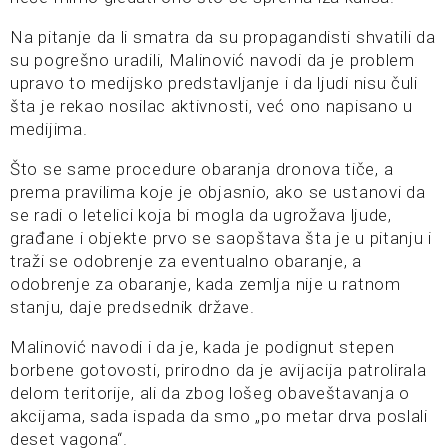
Na pitanje da li smatra da su propagandisti shvatili da
su pogrešno uradili, Malinović navodi da je problem
upravo to medijsko predstavljanje i da ljudi nisu čuli
šta je rekao nosilac aktivnosti, već ono napisano u
medijima.
Što se same procedure obaranja dronova tiče, a
prema pravilima koje je objasnio, ako se ustanovi da
se radi o letelici koja bi mogla da ugrožava ljude,
građane i objekte prvo se saopštava šta je u pitanju i
traži se odobrenje za eventualno obaranje, a
odobrenje za obaranje, kada zemlja nije u ratnom
stanju, daje predsednik države.
Malinović navodi i da je, kada je podignut stepen
borbene gotovosti, prirodno da je avijacija patrolirala
delom teritorije, ali da zbog lošeg obaveštavanja o
akcijama, sada ispada da smo „po metar drva poslali
deset vagona“.