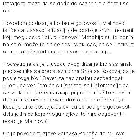
istragom može da se dođe do saznanja o čemu se
radi.
Povodom podizanja borbene gotovosti, Malinović
ističe da u svakoj situaciji gde postoje krizni momeni
koji mogu eskalirati, a Kosovo i Metohija su teritorija
na kojoj može to da se desi svaki čas, da se u takvim
situacija diže borbena gotovost dela snaga.
Podsetio je da je u uvodu ovog dizanja bio sastanak
predsednika sa predstavnicima Srba sa Kosova, da je
posle toga bio i Savet za nacionalnu bezbednost.
„Hoću da verujem da su iskristalisali informacije da
se iza kulisa preregistracije priprema i nešto sasvim
drugo ili se nešto sasvim drugo može očekivati, a
kada je tako postoje uslovi da se podigne gotovost
dela jedinica koje mogu najkvalitetnije odgovoriti“,
rekao je Malinović.
On je povodom izjave Zdravka Ponoša da mu sve