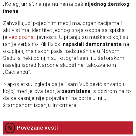
„Kolegijuma“, na njemu nema baš
nijednog ženskog
imena
.
Zahvaljujući pojedinim medijima, organizacijama i
aktivistima, identitet jednog broja osoba sa spiska
je
već
poznat
javnosti. U pitanju su muškarci koji su
ranije verbalno i/ili fizički
napadali demonstrante
na
okupljanjima nakon pada nadstrešnice u Novom
Sadu, a neki od njih su fotografisani i u šatorskom
naselju ispred Narodne skupštine, takozvanom
„Ćacilendu“.
Naposletku, izgleda da je i sam Vučićević shvatio u
kojoj meri je ova teorija
besmislena
, s obzirom na to
da se kasnije nije pojavila ni na portalu, ni u
štampanom izdanju Informera.
Povezane vesti