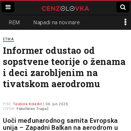
REM
Napadi na novinare
Zvučni top
Crna Gora
N1
ETIKA
Informer odustao od
Propaganda
Lokalni mediji
sopstvene teorije o ženama
Informer
Slavko Ćuruvija
i deci zarobljenim na
tivatskom aerodromu
PIŠE:
Teodora Koledin
| 08. jun 2026.
IZVOR:
FakeNews Tragač
Uoči međunarodnog samita Evropska
unija – Zapadni Balkan na aerodrom u