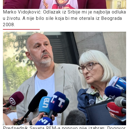
Marko Vidojković: Odlazak iz Srbije mi je najbolja odluka
u životu. A nije bilo sile koja bi me oterala iz Beograda
2008.
Predsednik Saveta REM-a ponovo nije izabran: Dogovor