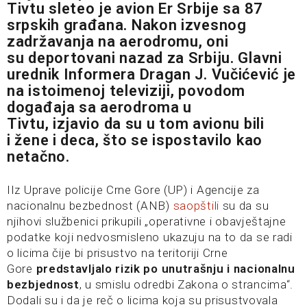
Tivtu sleteo je avion Er Srbije sa 87
srpskih građana. Nakon izvesnog
zadržavanja na aerodromu, oni
su deportovani nazad za Srbiju. Glavni
urednik Informera Dragan J. Vučićević je
na istoimenoj televiziji, povodom
događaja sa aerodroma u
Tivtu,
izjavio
da su u tom avionu bili
i žene i deca, što se ispostavilo kao
netačno.
IIz Uprave policije Crne Gore (UP) i Agencije za
nacionalnu bezbednost (ANB)
saopštili
su da su
njihovi službenici prikupili „operativne i obavještajne
podatke koji nedvosmisleno ukazuju na to da se radi
o licima čije bi prisustvo na teritoriji Crne
Gore
predstavljalo rizik po unutrašnju i nacionalnu
bezbjednost
, u smislu odredbi Zakona o strancima“.
Dodali su i da je reč o licima koja su prisustvovala