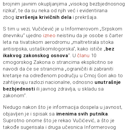
brojnim javnim okupljanjima „visokog bezbjednosnog
rizika“, te da su neka od njih već i evidentirana
zbog
izvršenja krivičnih dela
i prekršaja.
S tim u vezi, Vučićević je u Informerovom „Srpskom
dnevniku“ ujedno
izneo
neistinu da je osobe s čarter
leta na tivatskom aerodromu „maltretirala stoka
antisrpska, ustaškomilogorska“, kako ističe „
bez
ikakvog zakonskog osnova
“. U
članu
10
crnogorskog Zakona o strancima eksplicitno se
navodi da će se strancima „ograničiti ili zabraniti
kretanje na određenom području u Crnoj Gori ako to
zahtijevaju razlozi nacionalne, odnosno
unutrašnje
bezbjednosti
ili javnog zdravlja, u skladu sa
zakonom“.
Nedugo nakon što je informacija dospela u javnost,
objavljen je i spisak sa
imenima svih putnika
.
Suprotno onome što je rekao Vučićević, a što je
takođe sugerisala i druga učesnica Informerovog