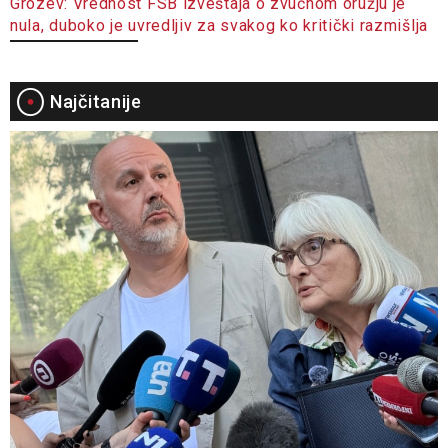
Grozev: Vrednost FSB izveštaja o zvučnom oružju je
nula, duboko je uvredljiv za svakog ko kritički razmišlja
Najčitanije