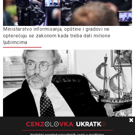
Ministarstvo informisanja, opštine i gradovi ne
opterećuju se zakonom kada treba dati milione
ljubimcima