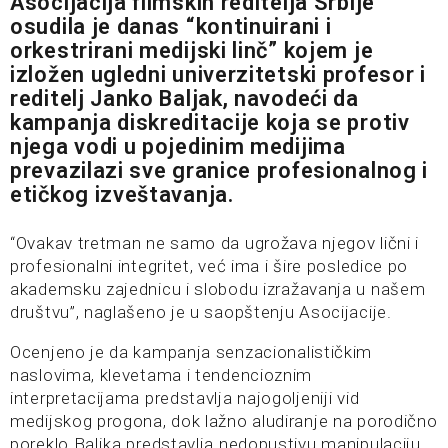
Asocijacija filmskih reditelja Srbije
osudila je danas “kontinuirani i
orkestrirani medijski linč” kojem je
izložen ugledni univerzitetski profesor i
reditelj Janko Baljak, navodeći da
kampanja diskreditacije koja se protiv
njega vodi u pojedinim medijima
prevazilazi sve granice profesionalnog i
etičkog izveštavanja.
“Ovakav tretman ne samo da ugrožava njegov lični i
profesionalni integritet, već ima i šire posledice po
akademsku zajednicu i slobodu izražavanja u našem
društvu”, naglašeno je u saopštenju Asocijacije.
Ocenjeno je da kampanja senzacionalističkim
naslovima, klevetama i tendencioznim
interpretacijama predstavlja najogoljeniji vid
medijskog progona, dok lažno aludiranje na porodično
poreklo Baljka predstavlja nedopustivu manipulaciju