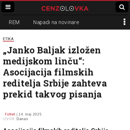
REM
Napadi na novinare
Zvučni top
Crna Gora
N1
ETIKA
„Janko Baljak izložen
Propaganda
Lokalni mediji
medijskom linču“:
Informer
Slavko Ćuruvija
Asocijacija filmskih
reditelja Srbije zahteva
prekid takvog pisanja
:
FoNet
| 14. maj 2025.
IZVOR:
Danas