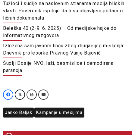
Tužioci i sudije na naslovnim stranama medija bliskih
vlasti: Poverenik ispituje da li su objavljeni podaci iz
ličnih dokumenata
Beleška 40 (2-9. 6. 2025) – Od medijske hajke do
informativnog razgovora
Izložena sam javnom linču zbog drugačijeg mišljenja:
Dnevnik profesorke Pravnog Vanje Bajović
Šuplji Dosije NVO; laži, besmislice i demodirana
paranoja
Janko Baljak
Kampanje u medijima