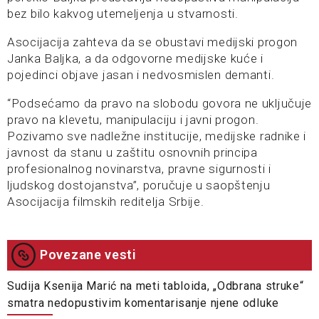
bez bilo kakvog utemeljenja u stvarnosti.
Asocijacija zahteva da se obustavi medijski progon
Janka Baljka, a da odgovorne medijske kuće i
pojedinci objave jasan i nedvosmislen demanti.
“Podsećamo da pravo na slobodu govora ne uključuje
pravo na klevetu, manipulaciju i javni progon.
Pozivamo sve nadležne institucije, medijske radnike i
javnost da stanu u zaštitu osnovnih principa
profesionalnog novinarstva, pravne sigurnosti i
ljudskog dostojanstva”, poručuje u saopštenju
Asocijacija filmskih reditelja Srbije.
Povezane vesti
Sudija Ksenija Marić na meti tabloida, „Odbrana struke“
smatra nedopustivim komentarisanje njene odluke