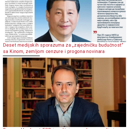
Deset medijskih sporazuma za „zajedničku budućnost”
sa Kinom, zemljom cenzure i progona novinara