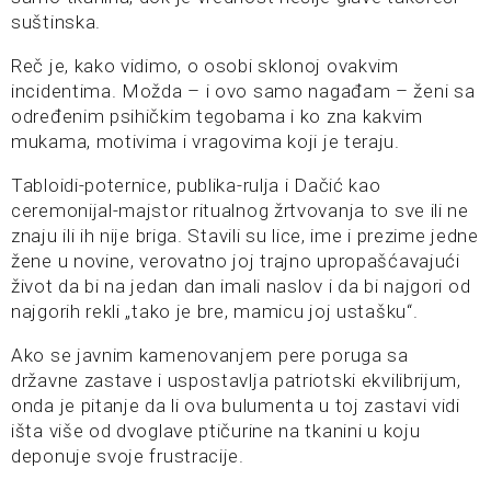
suštinska.
Reč je, kako vidimo, o osobi sklonoj ovakvim
incidentima. Možda – i ovo samo nagađam – ženi sa
određenim psihičkim tegobama i ko zna kakvim
mukama, motivima i vragovima koji je teraju.
Tabloidi-poternice, publika-rulja i Dačić kao
ceremonijal-majstor ritualnog žrtvovanja to sve ili ne
znaju ili ih nije briga. Stavili su lice, ime i prezime jedne
žene u novine, verovatno joj trajno upropašćavajući
život da bi na jedan dan imali naslov i da bi najgori od
najgorih rekli „tako je bre, mamicu joj ustašku“.
Ako se javnim kamenovanjem pere poruga sa
državne zastave i uspostavlja patriotski ekvilibrijum,
onda je pitanje da li ova bulumenta u toj zastavi vidi
išta više od dvoglave ptičurine na tkanini u koju
deponuje svoje frustracije.