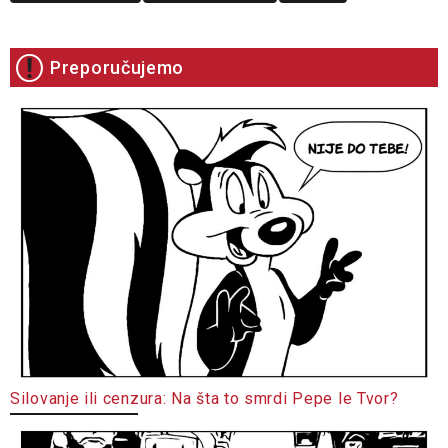
Preporučujemo
Silovanje ili cenzura: Na šta to smrdi Pepe le Tvor?