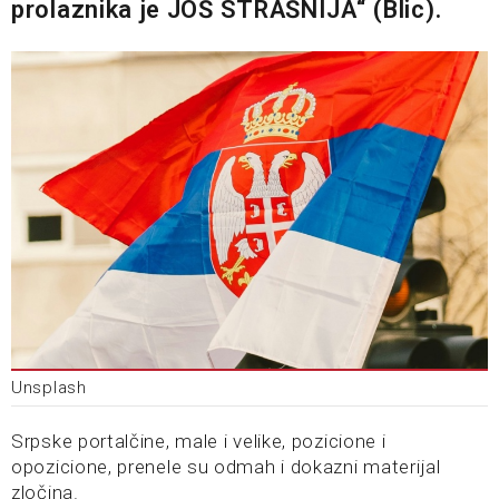
prolaznika je JOŠ STRAŠNIJA“ (Blic).
Unsplash
Srpske portalčine, male i velike, pozicione i
opozicione, prenele su odmah i dokazni materijal
zločina.