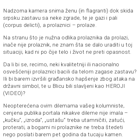
Nadzorna kamera snima ženu (in flagranti) dok skida
srpsku zastavu sa neke zgrade, te je gazi i pali
(corpus delicti), a prolaznici – prolaze.
Na stranu što je nužna odlika prolaznika da prolazi,
inače nije prolaznik, ne znam šta se dalo uraditi u toj
situaciji, kad ni po čije telo i život ne preti opasnost.
Da li bi se, recimo, neki kvalitetniji ili nacionalno
osvešćeniji prolaznici bacili da telom zagase zastavu?
Ili bi barem izvršili građansko hapšenje zbog ataka na
državni simbol, te u Blicu bili slavljeni kao HEROJI
(VIDEO)?
Neopterećena ovim dilemama vašeg kolumniste,
cenjena publika portala nikakve dileme nije imala –
„kučku“, „izroda“, „ustašu“ treba utamničiti, zatući,
proterati, a bogami ni prolaznike ne treba štedeti
nego poslati barem pet godina da tucaju kamen.