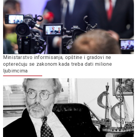
Ministarstvo informisanja, opštine i gradovi ne
opterećuju se zakonom kada treba dati milione
ljubimcima