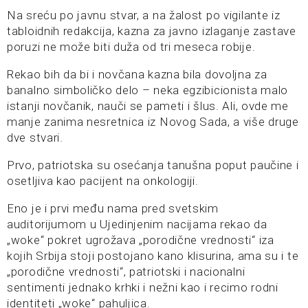
Na sreću po javnu stvar, a na žalost po vigilante iz
tabloidnih redakcija, kazna za javno izlaganje zastave
poruzi ne može biti duža od tri meseca robije.
Rekao bih da bi i novčana kazna bila dovoljna za
banalno simboličko delo – neka egzibicionista malo
istanji novčanik, nauči se pameti i šlus. Ali, ovde me
manje zanima nesretnica iz Novog Sada, a više druge
dve stvari.
Prvo, patriotska su osećanja tanušna poput paučine i
osetljiva kao pacijent na onkologiji.
Eno je i prvi među nama pred svetskim
auditorijumom u Ujedinjenim nacijama rekao da
„woke“ pokret ugrožava „porodične vrednosti“ iza
kojih Srbija stoji postojano kano klisurina, ama su i te
„porodične vrednosti“, patriotski i nacionalni
sentimenti jednako krhki i nežni kao i recimo rodni
identiteti „woke“ pahuljica.