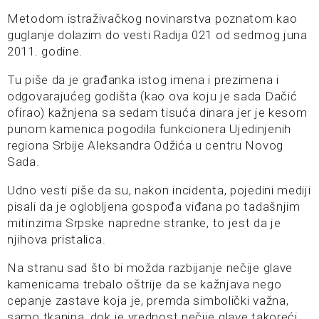
Metodom istraživačkog novinarstva poznatom kao
guglanje dolazim do vesti Radija 021 od sedmog juna
2011. godine.
Tu piše da je građanka istog imena i prezimena i
odgovarajućeg godišta (kao ova koju je sada Dačić
ofirao) kažnjena sa sedam tisuća dinara jer je kesom
punom kamenica pogodila funkcionera Ujedinjenih
regiona Srbije Aleksandra Odžića u centru Novog
Sada.
Udno vesti piše da su, nakon incidenta, pojedini mediji
pisali da je oglobljena gospođa viđana po tadašnjim
mitinzima Srpske napredne stranke, to jest da je
njihova pristalica.
Na stranu sad što bi možda razbijanje nečije glave
kamenicama trebalo oštrije da se kažnjava nego
cepanje zastave koja je, premda simbolički važna,
samo tkanina, dok je vrednost nečije glave takoreći