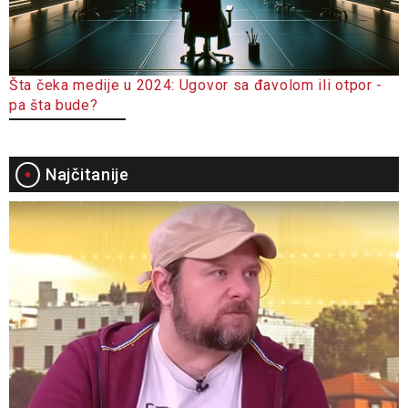
Šta čeka medije u 2024: Ugovor sa đavolom ili otpor -
pa šta bude?
Najčitanije