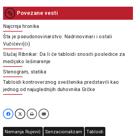
Povezane vesti
Najcrnja hronika
Šta je pseudonovinarstvo: Nadrinovinari i ostali
Vučićevi(ći)
Slučaj Ribnikar: Da li će tabloidi snositi posledice za
medijsko lešinarenje
Stenogram, statika
Tabloidi kontroverznog sveštenika predstavili kao
jednog od najuglednijih duhovnika Grčke
Nemanja Rujević
Senzacionalizam
Tabloidi