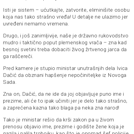
Isti je sistem – ućutkajte, zatvorite, eliminišite osobu
koja nas tako strašno vređa! U detalje ne ulazimo jer
uvređeni nemamo vremena.
Drugo, i još zanimljivije, naše je državno rukovodstvo
mudro i taktično poput plemenskog vrača – zna kad
besnoj svetini treba dobaciti živog žrtvenog jarca da
ga raščereči.
Pred kamere je stupio ministar unutrašnjih dela Ivica
Dačić da obznani hapšenje nepočiniteljke iz Novoga
Sada.
Zna on, Dačić, da ne ide da joj objavljuje puno ime i
prezime, ali će to ipak učiniti jer je delo tako strašno,
a zaprećena kazna tako blaga pa neka zna narod!
Tako je ministar rešio da krši zakon pa u živom
prenosu objavio ime, prezime i godište žene koja je
gazila i palila trobojku, kao što je onomad šef policije