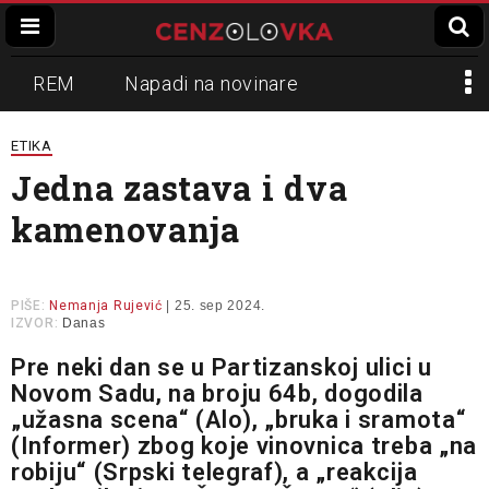
REM
Napadi na novinare
Zvučni top
Crna Gora
N1
ETIKA
Jedna zastava i dva
Propaganda
Lokalni mediji
kamenovanja
Informer
Slavko Ćuruvija
PIŠE:
Nemanja Rujević
| 25. sep 2024.
IZVOR:
Danas
Pre neki dan se u Partizanskoj ulici u
Novom Sadu, na broju 64b, dogodila
„užasna scena“ (Alo), „bruka i sramota“
(Informer) zbog koje vinovnica treba „na
robiju“ (Srpski telegraf), a „reakcija