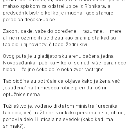
mahao spiskom za odstrel ubice iz Ribnikara, a
predsednik bistrio koliko je imućna i gde stanuje
porodica dečaka-ubice.
Zakoni, dakle, važe do određene – razumne! – mere,
ali ne možemo ih se držati kao pijani plota kad su
tabloidi i njihovi tzv. čitaoci žedni krvi.
Ovog puta je u gladijatorsku arenu bačena jedna
Novosađanka i publika – kojoj se nudi više igara nego
hleba – željno čeka da je neka zver rastrgne.
Tabloidčine su potrčale da objave kako je žena već
„osuđena“ na tri meseca robije premda još ni
optužnice nema.
Tužilaštvo je, vođeno diktatom ministra i urednika
tabloida, već tražilo pritvor kako persona ne bi, oh ne,
ponovila delo ili uticala na svedok (kako kad ima
snimak?).