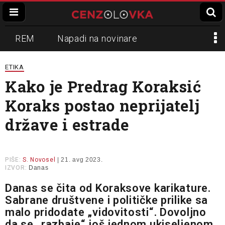
REM
Napadi na novinare
Zvučni top
Crna Gora
N1
ETIKA
Kako je Predrag Koraksić
Propaganda
Lokalni mediji
Koraks postao neprijatelj
Informer
Slavko Ćuruvija
države i estrade
PIŠE:
S. Novosel
| 21. avg 2023.
IZVOR:
Danas
Danas se čita od Koraksove karikature.
Sabrane društvene i političke prilike sa
malo pridodate „vidovitosti“. Dovoljno
da se „razbaje“ još jednom ukiseljenom