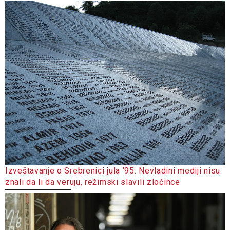
Izveštavanje o Srebrenici jula '95: Nevladini mediji nisu
znali da li da veruju, režimski slavili zločince