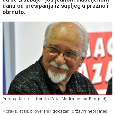
danu od presipanja iz šupljeg u prazno i
obrnuto.
Predrag Koraksić Koraks (foto: Medija centar Beograd)
Koraks, stari, provereni i dokazani državni neprijatelj,