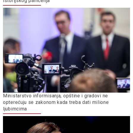
istorijskog pamćenja
Ministarstvo informisanja, opštine i gradovi ne
opterećuju se zakonom kada treba dati milione
ljubimcima