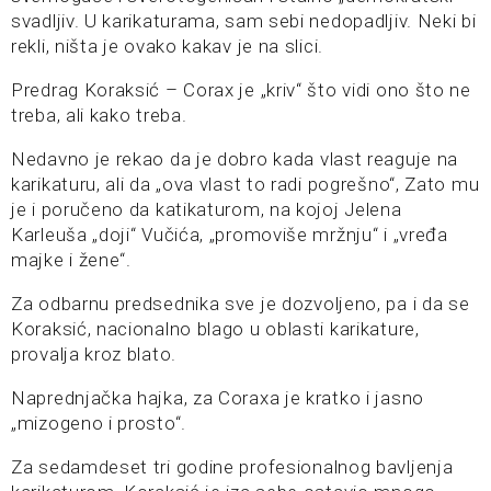
svadljiv. U karikaturama, sam sebi nedopadljiv. Neki bi
rekli, ništa je ovako kakav je na slici.
Predrag Koraksić – Corax je „kriv“ što vidi ono što ne
treba, ali kako treba.
Nedavno je rekao da je dobro kada vlast reaguje na
karikaturu, ali da „ova vlast to radi pogrešno“, Zato mu
je i poručeno da katikaturom, na kojoj Jelena
Karleuša „doji“ Vučića, „promoviše mržnju“ i „vređa
majke i žene“.
Za odbarnu predsednika sve je dozvoljeno, pa i da se
Koraksić, nacionalno blago u oblasti karikature,
provalja kroz blato.
Naprednjačka hajka, za Coraxa je kratko i jasno
„mizogeno i prosto“.
Za sedamdeset tri godine profesionalnog bavljenja