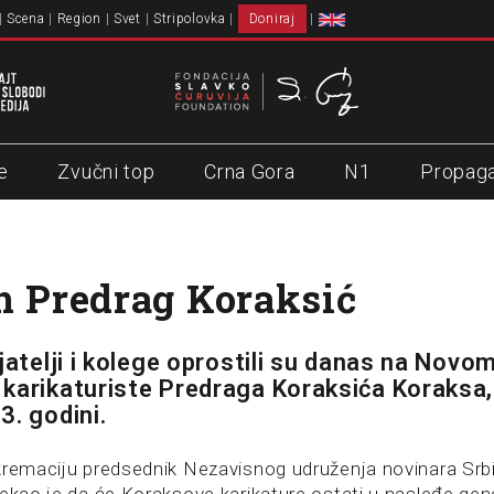
Scena
Region
Svet
Stripolovka
Doniraj
e
Zvučni top
Crna Gora
N1
Propag
n Predrag Koraksić
jatelji i kolege oprostili su danas na Novom
karikaturiste Predraga Koraksića Koraksa, 
3. godini.
kremaciju predsednik Nezavisnog udruženja novinara Srb