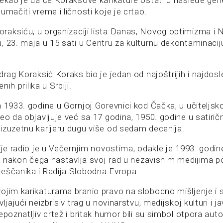
rekao je da će Koraksove karikature ostati u nasleđe ge
umačiti vreme i ličnosti koje je crtao.
aksiću, u organizaciji lista Danas, Novog optimizma i
, 23. maja u 15 sati u Centru za kulturnu dekontaminacij
drag Koraksić Koraks bio je jedan od najoštrijih i najdosle
enih prilika u Srbiji.
 1933. godine u Gornjoj Gorevnici kod Čačka, u učiteljsko
eo da objavljuje već sa 17 godina, 1950. godine u satirič
izuzetnu karijeru dugu više od sedam decenija.
ije radio je u Večernjim novostima, odakle je 1993. godine
ga, nakon čega nastavlja svoj rad u nezavisnim medijima 
eščanika i Radija Slobodna Evropa.
ojim karikaturama branio pravo na slobodno mišljenje i 
vljajući neizbrisiv trag u novinarstvu, medijskoj kulturi i 
epoznatljiv crtež i britak humor bili su simbol otpora auto