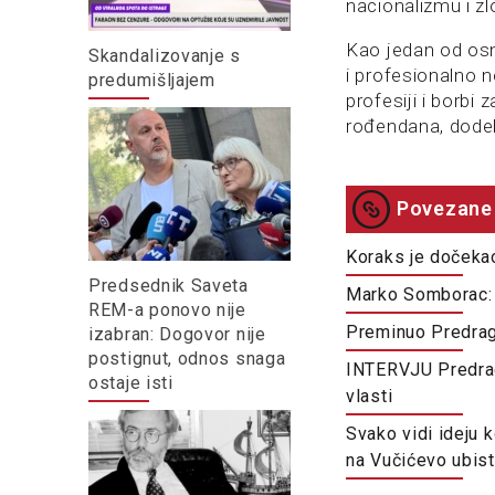
nacionalizmu i z
Kao jedan od osn
Skandalizovanje s
i profesionalno 
predumišljajem
profesiji i borb
rođendana, dodel
Povezane 
Koraks je dočekao
Predsednik Saveta
Marko Somborac:
REM-a ponovo nije
Preminuo Predrag
izabran: Dogovor nije
postignut, odnos snaga
INTERVJU Predrag 
ostaje isti
vlasti
Svako vidi ideju 
na Vučićevo ubist