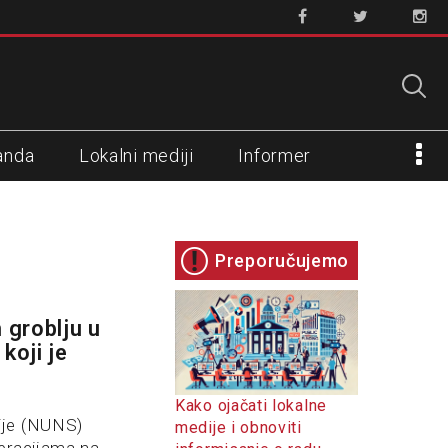
anda
Lokalni mediji
Informer
Preporučujemo
 groblju u
koji je
Kako ojačati lokalne
ije (NUNS)
medije i obnoviti