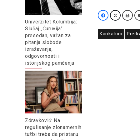
Univerzitet Kolumbija:
Slučaj „Ćuruvija”
Karikatura
Predr
presedan, važan za
pitanja slobode
izražavanja,
odgovornosti i
istorijskog pamćenja
Zdravković: Na
regulisanje zlonamernih
tužbi treba da pristanu