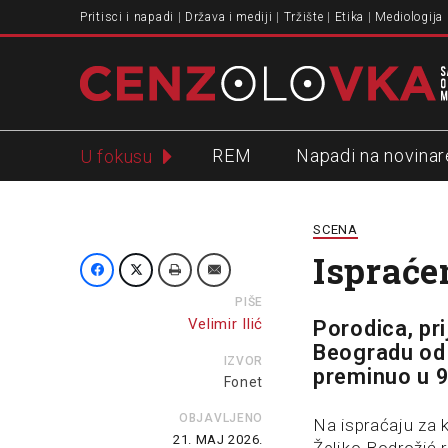
Pritisci i napadi
Država i mediji
Tržište
Etika
Mediologija
REM
Napadi na novinar
U fokusu
Slavko Ćuruvija
SCENA
Ispraće
PIŠE
Velimir Ilić
Porodica, pri
Beogradu od 
IZVOR
preminuo u 9
Fonet
OBJAVLJENO
Na ispraćaju za 
21. MAJ 2026.