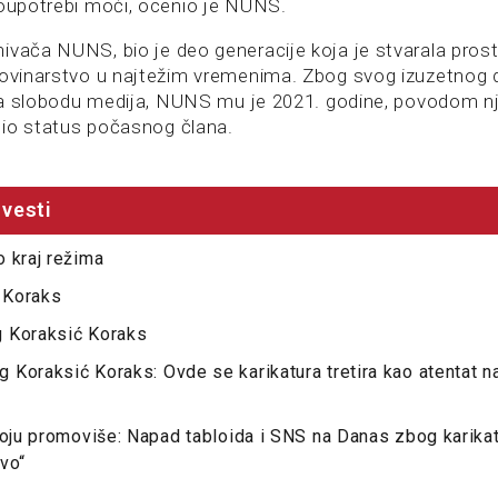
loupotrebi moći, ocenio je NUNS.
ivača NUNS, bio je deo generacije koja je stvarala pros
novinarstvo u najtežim vremenima. Zbog svog izuzetnog 
i za slobodu medija, NUNS mu je 2021. godine, povodom n
io status počasnog člana.
vesti
 kraj režima
 Koraks
 Koraksić Koraks
Koraksić Koraks: Ovde se karikatura tretira kao atentat na 
koju promoviše: Napad tabloida i SNS na Danas zbog karikat
vo“