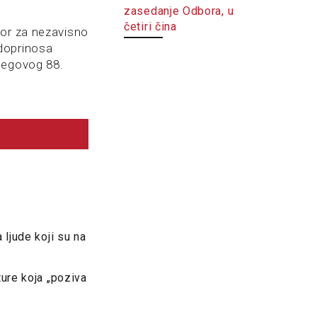
zasedanje Odbora, u
četiri čina
tor za nezavisno
doprinosa
jegovog 88.
ljude koji su na
ure koja „poziva