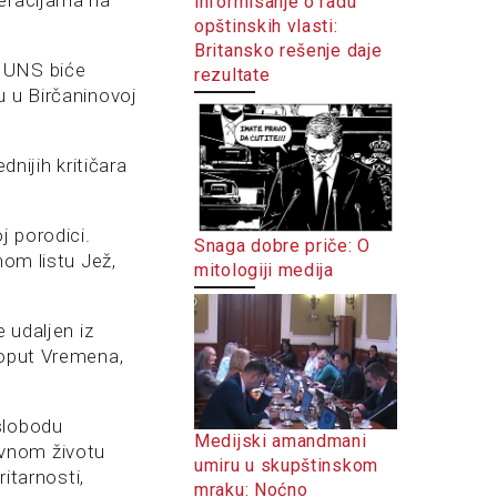
neracijama na
informisanje o radu
opštinskih vlasti:
Britansko rešenje daje
 NUNS biće
rezultate
u u Birčaninovoj
dnijih kritičara
j porodici.
Snaga dobre priče: O
nom listu Jež,
mitologiji medija
 udaljen iz
poput Vremena,
slobodu
Medijski amandmani
javnom životu
umiru u skupštinskom
ritarnosti,
mraku: Noćno