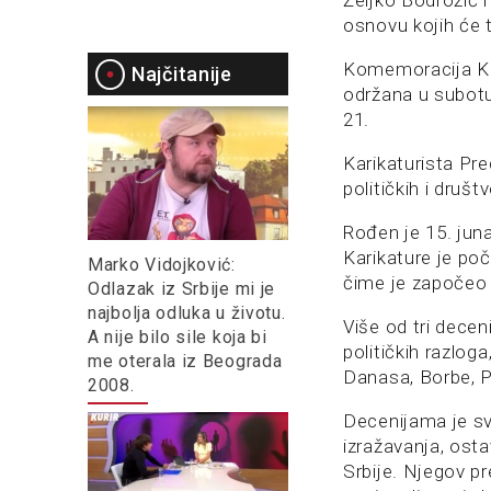
Željko Bodrožić 
osnovu kojih će t
Komemoracija Kor
Najčitanije
održana u subotu
21.
Karikaturista Pre
političkih i društv
Rođen je 15. juna
Karikature je poč
Marko Vidojković:
čime je započeo 
Odlazak iz Srbije mi je
najbolja odluka u životu.
Više od tri decen
A nije bilo sile koja bi
političkih razlo
me oterala iz Beograda
Danasa, Borbe, P
2008.
Decenijama je sv
izražavanja, osta
Srbije. Njegov pr