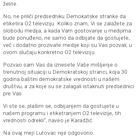
želite.
No, ne priliči predsedniku Demokatske stranke da
etiketira O2 televiziju. Koliko znam, Vi se zalažete za
slobodu medija, a kada Vam gostovanje u medijima
bude ponuđeno, ne samo da odbijate da gostujete,
već i dodatno prozivate medije koji su Vas pozvali, u
ovom slučaju konkretno O2 televiziju.
Pozvao sam Vas da iznesete Vaše mišljenje o
trenutnoj situaciji u Demokratskoj stranci, koja 30
godina baštini demokratske vrednosti u našem
društvu, a za koje su se zalagali istaknuti predsednici
pre Vas.
Vi ste se, plašim se, odbijanjem da gostujete u
našem programu i etiketranjem O2 televizije, tih
vrednosti odrekli“, naveo je Karadžić.
Na ovaj mejl Lutovac nije odgovorio.