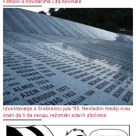
Filmovi o novinarima i za novinare
Izveštavanje o Srebrenici jula '95: Nevladini mediji nisu
znali da li da veruju, režimski slavili zločince