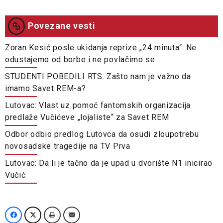
Povezane vesti
Zoran Kesić posle ukidanja reprize „24 minuta“: Ne
odustajemo od borbe i ne povlačimo se
STUDENTI POBEDILI RTS: Zašto nam je važno da
imamo Savet REM-a?
Lutovac: Vlast uz pomoć fantomskih organizacija
predlaže Vučićeve „lojaliste“ za Savet REM
Odbor odbio predlog Lutovca da osudi zloupotrebu
novosadske tragedije na TV Prva
Lutovac: Da li je tačno da je upad u dvorište N1 inicirao
Vučić