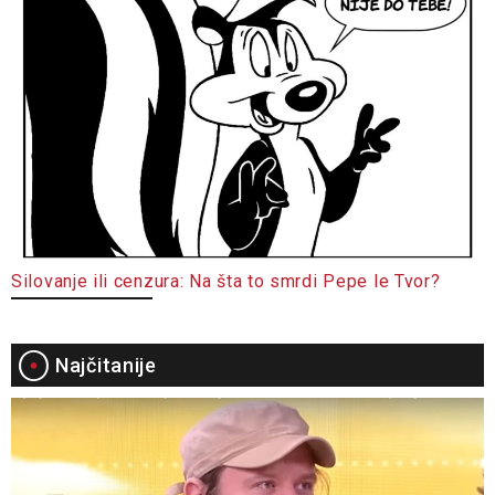
Silovanje ili cenzura: Na šta to smrdi Pepe le Tvor?
Najčitanije