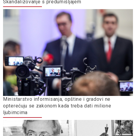
Skandalizovanje s predumišljajem
Ministarstvo informisanja, opštine i gradovi ne
opterećuju se zakonom kada treba dati milione
ljubimcima