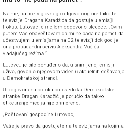
Naime, na poziv glavnog i odgovornog urednika te
televizije Dragana Karadžića da gostuje u emisiji
Fokus, Lutovac je mejlom odgovorio sledeće: „Ovim
putem Vas obaveštavam da mi ne pada na pamet da
učestvujem u emisijama na O2 televiziji dok god je
ona propagandni servis Aleksandra Vučića i
vladajućeg režima.“
Lutovcu je bilo ponuđeno da, u snimljenoj emisiji ili
uživo, govori o njegovom viđenju aktuelnih dešavanja
u Demokratskoj stranci.
U odgovoru na poruku predsednika Demokratske
stranke Dragan Karadžić je poručio da takvo
etiketiranje medija nije primereno.
„Poštovani gospodine Lutovac,
Vaše je pravo da gostujete na televizijama na kojima