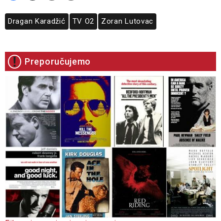
Dragan Karadžić
TV O2
Zoran Lutovac
Preporučujemo