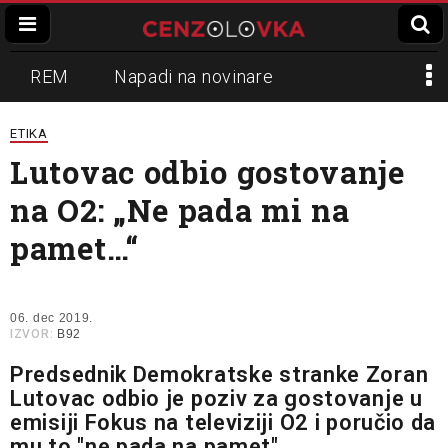
REM
Napadi na novinare
Zvučni top
Crna Gora
N1
ETIKA
Lutovac odbio gostovanje
Propaganda
Lokalni mediji
na O2: „Ne pada mi na
Informer
Slavko Ćuruvija
pamet…“
06. dec 2019.
IZVOR:
B92
Predsednik Demokratske stranke Zoran
Lutovac odbio je poziv za gostovanje u
emisiji Fokus na televiziji O2 i poručio da
mu to "ne pada na pamet".