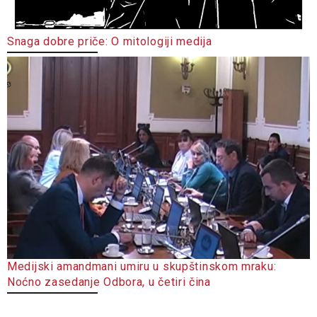
Snaga dobre priče: O mitologiji medija
Medijski amandmani umiru u skupštinskom mraku:
Noćno zasedanje Odbora, u četiri čina