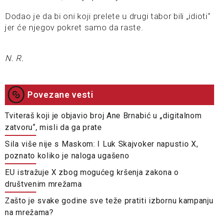
Dodao je da bi oni koji prelete u drugi tabor bili „idioti“
jer će njegov pokret samo da raste.
N. R.
Povezane vesti
Tviteraš koji je objavio broj Ane Brnabić u „digitalnom
zatvoru“, misli da ga prate
Sila više nije s Maskom: I Luk Skajvoker napustio X,
poznato koliko je naloga ugašeno
EU istražuje X zbog mogućeg kršenja zakona o
društvenim mrežama
Zašto je svake godine sve teže pratiti izbornu kampanju
na mrežama?