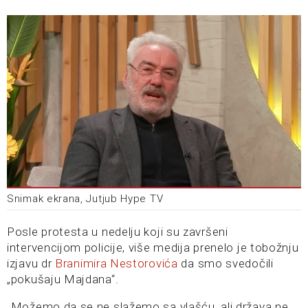
Snimak ekrana, Jutjub Hype TV
Posle protesta u nedelju koji su završeni
intervencijom policije, više medija prenelo je tobožnju
izjavu dr
Branimira Nestorovića
da smo svedočili
„pokušaju Majdana“.
„Možemo da se ne slažemo sa vlašću, ali država ne