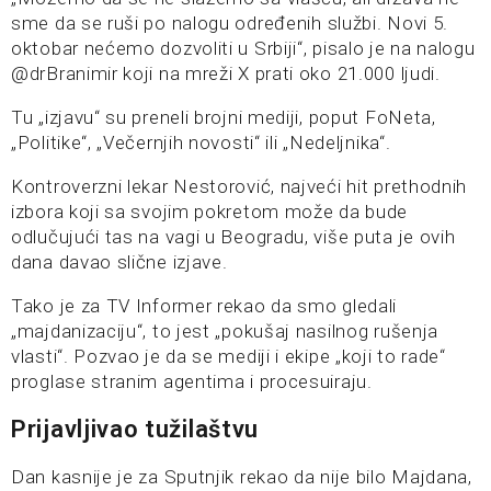
sme da se ruši po nalogu određenih službi. Novi 5.
oktobar nećemo dozvoliti u Srbiji“, pisalo je na nalogu
@‌drBranimir koji na mreži X prati oko 21.000 ljudi.
Tu „izjavu“ su preneli brojni mediji, poput FoNeta,
„Politike“, „Večernjih novosti“ ili „Nedeljnika“.
Kontroverzni lekar Nestorović, najveći hit prethodnih
izbora koji sa svojim pokretom može da bude
odlučujući tas na vagi u Beogradu, više puta je ovih
dana davao slične izjave.
Tako je za TV Informer rekao da smo gledali
„majdanizaciju“, to jest „pokušaj nasilnog rušenja
vlasti“. Pozvao je da se mediji i ekipe „koji to rade“
proglase stranim agentima i procesuiraju.
Prijavljivao tužilaštvu
Dan kasnije je za Sputnjik rekao da nije bilo Majdana,