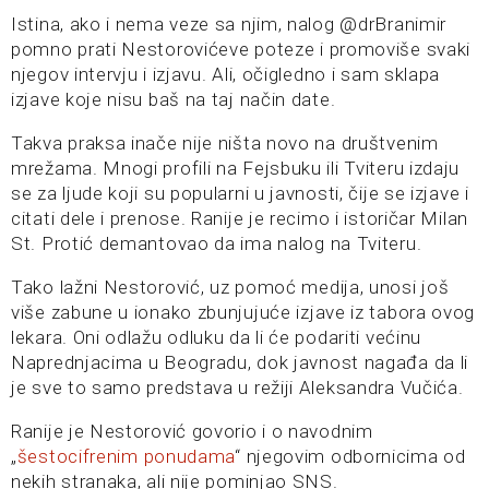
Istina, ako i nema veze sa njim, nalog @‌drBranimir
pomno prati Nestorovićeve poteze i promoviše svaki
njegov intervju i izjavu. Ali, očigledno i sam sklapa
izjave koje nisu baš na taj način date.
Takva praksa inače nije ništa novo na društvenim
mrežama. Mnogi profili na Fejsbuku ili Tviteru izdaju
se za ljude koji su popularni u javnosti, čije se izjave i
citati dele i prenose. Ranije je recimo i istoričar Milan
St. Protić demantovao da ima nalog na Tviteru.
Tako lažni Nestorović, uz pomoć medija, unosi još
više zabune u ionako zbunjujuće izjave iz tabora ovog
lekara. Oni odlažu odluku da li će podariti većinu
Naprednjacima u Beogradu, dok javnost nagađa da li
je sve to samo predstava u režiji Aleksandra Vučića.
Ranije je Nestorović govorio i o navodnim
„
šestocifrenim ponudama
“ njegovim odbornicima od
nekih stranaka, ali nije pominjao SNS.