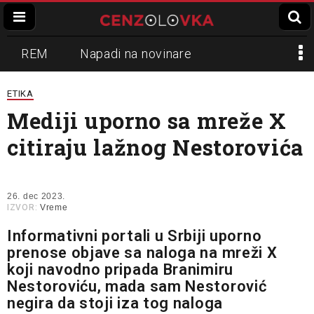
REM
Napadi na novinare
Zvučni top
Crna Gora
N1
ETIKA
Mediji uporno sa mreže X
Propaganda
Lokalni mediji
citiraju lažnog Nestorovića
Informer
Slavko Ćuruvija
26. dec 2023.
IZVOR:
Vreme
Informativni portali u Srbiji uporno
prenose objave sa naloga na mreži X
koji navodno pripada Branimiru
Nestoroviću, mada sam Nestorović
negira da stoji iza tog naloga