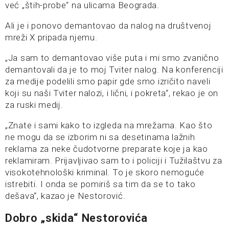
već „štih-probe“ na ulicama Beograda.
Ali je i ponovo demantovao da nalog na društvenoj
mreži X pripada njemu.
„Ja sam to demantovao više puta i mi smo zvanično
demantovali da je to moj Tviter nalog. Na konferenciji
za medije podelili smo papir gde smo izričito naveli
koji su naši Tviter nalozi, i lični, i pokreta“, rekao je on
za ruski medij.
„Znate i sami kako to izgleda na mrežama. Kao što
ne mogu da se izborim ni sa desetinama lažnih
reklama za neke čudotvorne preparate koje ja kao
reklamiram. Prijavljivao sam to i policiji i Tužilaštvu za
visokotehnološki kriminal. To je skoro nemoguće
istrebiti. I onda se pomiriš sa tim da se to tako
dešava“, kazao je Nestorović.
Dobro „skida“ Nestorovića