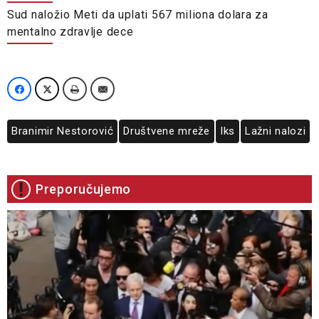
Sud naložio Meti da uplati 567 miliona dolara za
mentalno zdravlje dece
Branimir Nestorović
Društvene mreže
Iks
Lažni nalozi
Preporučujemo