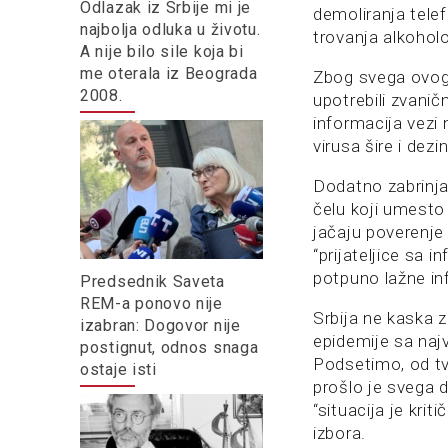
Odlazak iz Srbije mi je
demoliranja telef
najbolja odluka u životu.
trovanja alkohol
A nije bilo sile koja bi
me oterala iz Beograda
Zbog svega ovoga
2008.
upotrebili zvani
informacija vezi
virusa šire i dezi
Dodatno zabrinja
čelu koji umesto 
jačaju poverenje
“prijateljice sa 
potpuno lažne in
Predsednik Saveta
REM-a ponovo nije
Srbija ne kaska 
izabran: Dogovor nije
epidemije sa naj
postignut, odnos snaga
Podsetimo, od tvr
ostaje isti
prošlo je svega d
“situacija je kri
izbora.