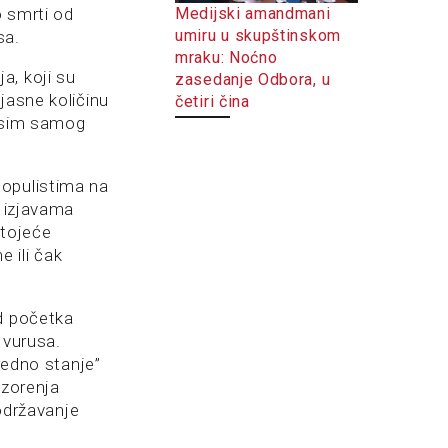
Medijski amandmani
o smrti od
umiru u skupštinskom
sa.
mraku: Noćno
a, koji su
zasedanje Odbora, u
jasne količinu
četiri čina
 osim samog
populistima na
i izjavama
stojeće
e ili čak
od početka
 vurusa.
redno stanje”
ozorenja
 održavanje