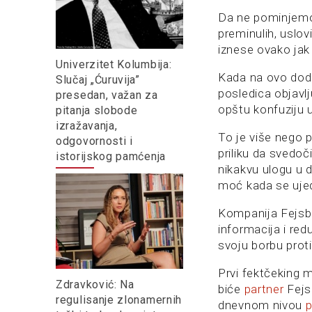
Da ne pominjemo 
preminulih, uslo
iznese ovako jak
Univerzitet Kolumbija:
Kada na ovo doda
Slučaj „Ćuruvija”
posledica objavl
presedan, važan za
opštu konfuziju 
pitanja slobode
izražavanja,
To je više nego p
odgovornosti i
priliku da svedoč
istorijskog pamćenja
nikakvu ulogu u d
moć kada se ujed
Kompanija Fejsbu
informacija i red
svoju borbu proti
Prvi fektčeking m
Zdravković: Na
biće
partner
Fejsb
regulisanje zlonamernih
dnevnom nivou
p