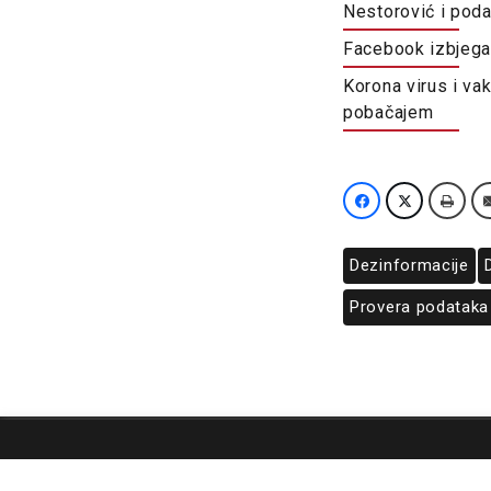
Nestorović i pod
Facebook izbjega
Korona virus i vak
pobačajem
Dezinformacije
Provera podataka
O nama
Impresum
Podrška
Kontakt
Newsletter
Us