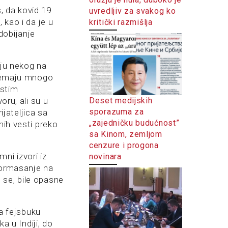
s, da kovid 19
uvredljiv za svakog ko
 kao i da je u
kritički razmišlja
dobijanje
aju nekog na
m nemaju mnogo
istim
Deset medijskih
oru, ali su u
sporazuma za
ijateljica sa
„zajedničku budućnost”
nih vesti preko
sa Kinom, zemljom
cenzure i progona
ni izvori iz
novinara
nformasanje na
 se, bile opasne
na fejsbuku
 u Indiji, do