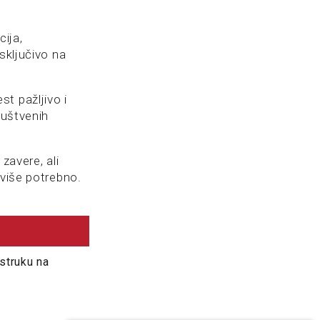
cija,
sključivo na
t pažljivo i
ruštvenih
 zavere, ali
 više potrebno.
struku na