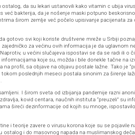
u ostalog, da su lekari ustanovili kako vitamin c ubija viru
rus već bakterija, da je nošenje maski potpuno beskorisno,
trima širom zemlje već počelo upisivanje pacijenata za 
da gotovo svi koji koriste društvene mreže u Srbiji pozn
ici, zajedničko za većinu ovih informacija je da uglavno
Naprotiv, u većini slučajeva ispostavi se da se radi ili o č
li informacijama koje su, možda i bile donekle tačne na izv
ila na profil, sa objave na objavu postale lažne. Tako je “pr
e” tokom poslednjih meseci postala sinonim za širenje laž
.
ljeni. I širom sveta od izbijanja pandemije razni anonim
dravlja, kovid centara, naučnih instituta “preuzeli” su i
ma šireći dezinformacije od kojih su mnoge, ispostavilo
otine i teorije zavere o virusu korona koje su se pojavile 
u ostalog i do masovnog napada na muslimanskog dečaka