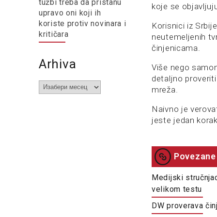
tužbi treba da pristanu
koje se objavljuj
upravo oni koji ih
koriste protiv novinara i
Korisnici iz Srbij
kritičara
neutemeljenih tvr
činjenicama.
Arhiva
Više nego samom 
detaljno proverit
Arhiva
mreža.
Naivno je verovati
jeste jedan korak
Povezane 
Medijski stručnja
velikom testu
DW proverava činj