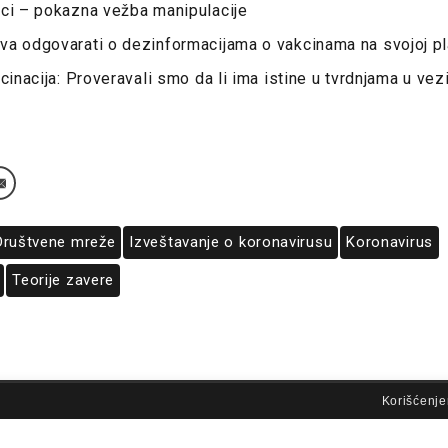
aci – pokazna vežba manipulacije
va odgovarati o dezinformacijama o vakcinama na svojoj pl
cinacija: Proveravali smo da li ima istine u tvrdnjama u vez
Društvene mreže
Izveštavanje o koronavirusu
Koronavirus
Teorije zavere
lovi korišćenja
Korišćenje