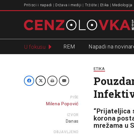
Pritisci i napadi
Država i mediji
Tržište
Etika
Mediologija
REM
Napadi na novinar
U fokusu
Slavko Ćuruvija
ETIKA
Pouzdan
Infekti
PIŠE
Milena Popović
“Prijateljica
IZVOR
korona posta
Danas
mrežama u Sr
OBJAVLJENO