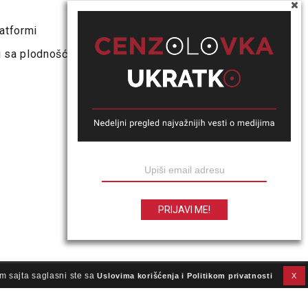
atformi
i sa plodnošću i
m sajta saglasni ste sa
Uslovima korišćenja i Politikom privatnosti
X