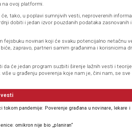
u na ovoj platformi.
e će, tako, u poplavi sumnjivih vesti, neproverenih informa
dnji dobiti i jedan izvor pouzdanih podataka zasnovanih i
fejsbuku novinari koji će svaku potencijalno netačnu ves
i biće, zapravo, partneri samim građanima i korisnicima d
 da će jedan program suzbiti širenje lažnih vesti i teorije
 više u građenju poverenja koje nam je, čini nam, se sve
vesti
ci tokom pandemije: Poverenje građana u novinare, lekare i 
enice: omikron nije bio „planiran“