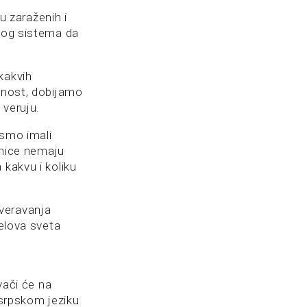
 zaraženih i
enog sistema da
kakvih
avnost, dobijamo
 veruju.
ismo imali
jenice nemaju
 kakvu i koliku
veravanja
delova sveta
vači će na
 srpskom jeziku