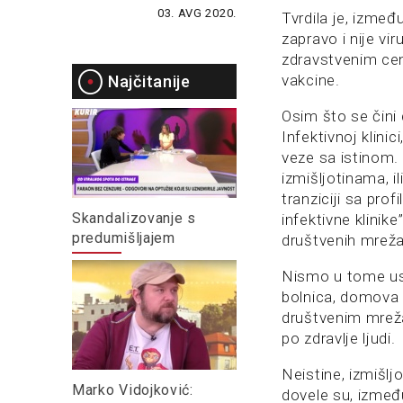
03. AVG 2020.
Tvrdila je, izmeđ
zapravo i nije vi
zdravstvenim cen
vakcine.
Najčitanije
Osim što se čini 
Infektivnoj klin
veze sa istinom. 
izmišljotinama, i
tranziciji sa prof
Skandalizovanje s
infektivne klinik
predumišljajem
društvenih mreža
Nismo u tome usam
bolnica, domova z
društvenim mreža
po zdravlje ljudi.
Neistine, izmišlj
Marko Vidojković:
dovele su, izmeđ