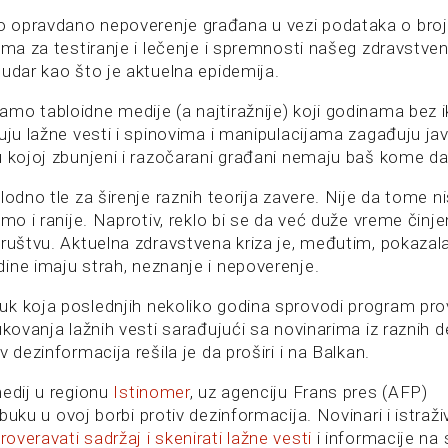
opravdano nepoverenje građana u vezi podataka o broju
vima za testiranje i lečenje i spremnosti našeg zdravstv
 udar kao što je aktuelna epidemija.
mo tabloidne medije (a najtiražnije) koji godinama bez i
juju lažne vesti i spinovima i manipulacijama zagađuju j
u kojoj zbunjeni i razočarani građani nemaju baš kome da
lodno tle za širenje raznih teorija zavere. Nije da tome n
imo i ranije. Naprotiv, reklo bi se da već duže vreme čin
ruštvu. Aktuelna zdravstvena kriza je, međutim, pokazala
ine imaju strah, neznanje i nepoverenje.
k koja poslednjih nekoliko godina sprovodi program pro
ukovanja lažnih vesti sarađujući sa novinarima iz raznih 
v dezinformacija rešila je da proširi i na Balkan.
edij u regionu
Istinomer
, uz agenciju Frans pres (AFP)
uku u ovoj borbi protiv dezinformacija. Novinari i istraži
roveravati sadržaj i skenirati lažne vesti
i informacije na