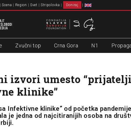
Scena
Region
Svet
Stripolovka
Doniraj
e
Zvučni top
Crna Gora
N1
Propag
i izvori umesto “prijatelj
vne klinike”
 sa Infektivne klinike” od početka pandemij
la je jedna od najcitiranijih osoba na druš
biji.