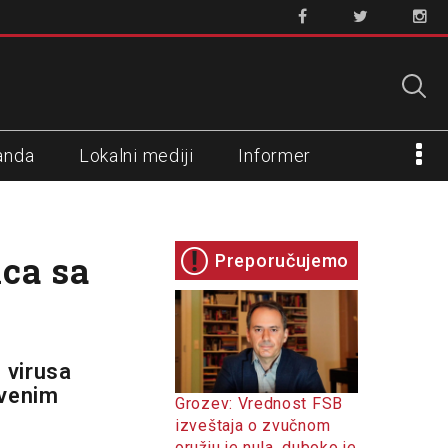
anda
Lokalni mediji
Informer
ica sa
Preporučujemo
e virusa
tvenim
Grozev: Vrednost FSB
izveštaja o zvučnom
oružju je nula, duboko je