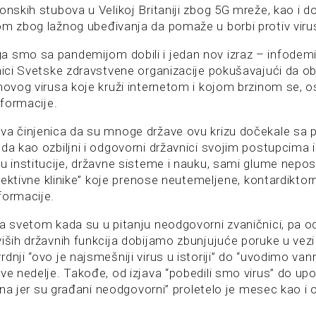
onskih stubova u Velikoj Britaniji zbog 5G mreže, kao i d
om zbog lažnog ubeđivanja da pomaže u borbi protiv viru
 smo sa pandemijom dobili i jedan nov izraz – infodemij
čnici Svetske zdravstvene organizacije pokušavajući da ob
 novog virusa koje kruži internetom i kojom brzinom se,
nformacije.
va činjenica da su mnoge države ovu krizu dočekale sa 
da kao ozbiljni i odgovorni državnici svojim postupcima 
 u institucije, državne sisteme i nauku, sami glume nepo
infektivne klinike” koje prenose neutemeljene, kontardiktorn
formacije.
za svetom kada su u pitanju neodgovorni zvaničnici, pa 
viših državnih funkcija dobijamo zbunjujuće poruke u vezi
dnji “ovo je najsmešniji virus u istoriji” do “uvodimo van
ve nedelje. Takođe, od izjava “pobedili smo virus” do up
tična jer su građani neodgovorni” proletelo je mesec kao i