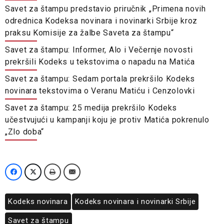
Savet za štampu predstavio priručnik „Primena novih
odrednica Kodeksa novinara i novinarki Srbije kroz
praksu Komisije za žalbe Saveta za štampu“
Savet za štampu: Informer, Alo i Večernje novosti
prekršili Kodeks u tekstovima o napadu na Matića
Savet za štampu: Sedam portala prekršilo Kodeks
novinara tekstovima o Veranu Matiću i Cenzolovki
Savet za štampu: 25 medija prekršilo Kodeks
učestvujući u kampanji koju je protiv Matića pokrenulo
„Zlo doba“
Kodeks novinara
Kodeks novinara i novinarki Srbije
Savet za štampu