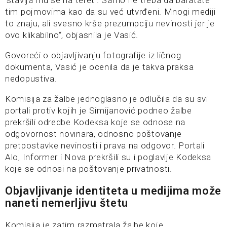
’stavlja mu se na teret’. Samo ne treba da baratate
tim pojmovima kao da su već utvrđeni. Mnogi mediji
to znaju, ali svesno krše prezumpciju nevinosti jer je
ovo klikabilno“, objasnila je Vasić.
Govoreći o objavljivanju fotografije iz ličnog
dokumenta, Vasić je ocenila da je takva praksa
nedopustiva.
Komisija za žalbe jednoglasno je odlučila da su svi
portali protiv kojih je Simijanović podneo žalbe
prekršili odredbe Kodeksa koje se odnose na
odgovornost novinara, odnosno poštovanje
pretpostavke nevinosti i prava na odgovor. Portali
Alo, Informer i Nova prekršili su i poglavlje Kodeksa
koje se odnosi na poštovanje privatnosti.
Objavljivanje identiteta u medijima može
naneti nemerljivu štetu
Komisija je zatim razmatrala žalbe koje