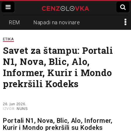
REM
Napadi na novinare
Zvučni top
Crna Gora
N1
ETIKA
Savet za štampu: Portali
Propaganda
Lokalni mediji
N1, Nova, Blic, Alo,
Informer
Slavko Ćuruvija
Informer, Kurir i Mondo
prekršili Kodeks
26. jun 2026.
IZVOR:
NUNS
Portali N1, Nova, Blic, Alo, Informer,
Kurir i Mondo prekršili su Kodeks