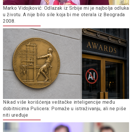
Marko Vidojković: Odlazak iz Srbije mi je najbolja odluka
u životu. A nije bilo sile koja bi me oterala iz Beograda
2008.
Nikad više korišćenja veštačke inteligencije među
dobitnicima Pulicera: Pomaže u istraživanju, ali ne piše
niti uređuje