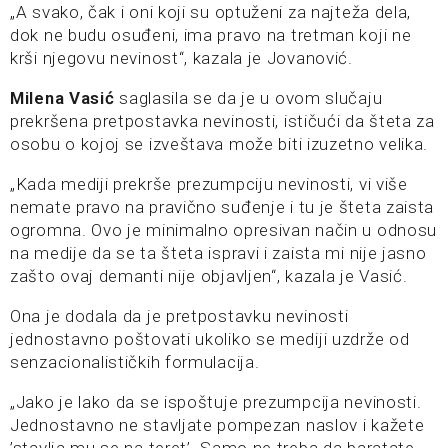
„A svako, čak i oni koji su optuženi za najteža dela,
dok ne budu osuđeni, ima pravo na tretman koji ne
krši njegovu nevinost“, kazala je Jovanović.
Milena Vasić
saglasila se da je u ovom slučaju
prekršena pretpostavka nevinosti, ističući da šteta za
osobu o kojoj se izveštava može biti izuzetno velika.
„Kada mediji prekrše prezumpciju nevinosti, vi više
nemate pravo na pravično suđenje i tu je šteta zaista
ogromna. Ovo je minimalno opresivan način u odnosu
na medije da se ta šteta ispravi i zaista mi nije jasno
zašto ovaj demanti nije objavljen“, kazala je Vasić.
Ona je dodala da je pretpostavku nevinosti
jednostavno poštovati ukoliko se mediji uzdrže od
senzacionalističkih formulacija.
„Jako je lako da se ispoštuje prezumpcija nevinosti.
Jednostavno ne stavljate pompezan naslov i kažete