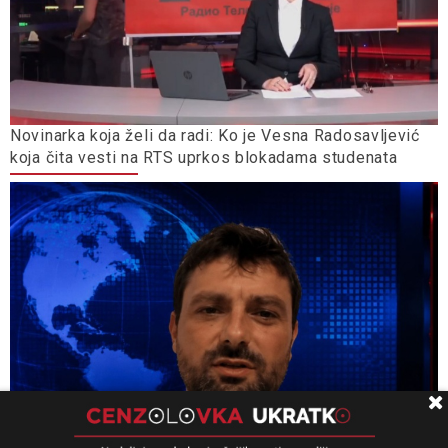
Novinarka koja želi da radi: Ko je Vesna Radosavljević
koja čita vesti na RTS uprkos blokadama studenata