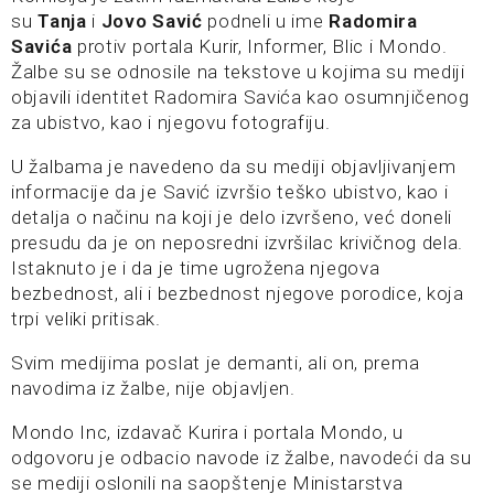
su
Tanja
i
Jovo Savić
podneli u ime
Radomira
Savića
protiv portala Kurir, Informer, Blic i Mondo.
Žalbe su se odnosile na tekstove u kojima su mediji
objavili identitet Radomira Savića kao osumnjičenog
za ubistvo, kao i njegovu fotografiju.
U žalbama je navedeno da su mediji objavljivanjem
informacije da je Savić izvršio teško ubistvo, kao i
detalja o načinu na koji je delo izvršeno, već doneli
presudu da je on neposredni izvršilac krivičnog dela.
Istaknuto je i da je time ugrožena njegova
bezbednost, ali i bezbednost njegove porodice, koja
trpi veliki pritisak.
Svim medijima poslat je demanti, ali on, prema
navodima iz žalbe, nije objavljen.
Mondo Inc, izdavač Kurira i portala Mondo, u
odgovoru je odbacio navode iz žalbe, navodeći da su
se mediji oslonili na saopštenje Ministarstva