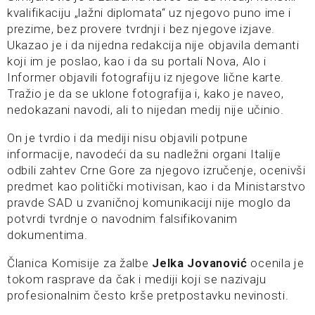
kvalifikaciju „lažni diplomata“ uz njegovo puno ime i
prezime, bez provere tvrdnji i bez njegove izjave.
Ukazao je i da nijedna redakcija nije objavila demanti
koji im je poslao, kao i da su portali Nova, Alo i
Informer objavili fotografiju iz njegove lične karte.
Tražio je da se uklone fotografija i, kako je naveo,
nedokazani navodi, ali to nijedan medij nije učinio.
On je tvrdio i da mediji nisu objavili potpune
informacije, navodeći da su nadležni organi Italije
odbili zahtev Crne Gore za njegovo izručenje, ocenivši
predmet kao politički motivisan, kao i da Ministarstvo
pravde SAD u zvaničnoj komunikaciji nije moglo da
potvrdi tvrdnje o navodnim falsifikovanim
dokumentima.
Članica Komisije za žalbe
Jelka Jovanović
ocenila je
tokom rasprave da čak i mediji koji se nazivaju
profesionalnim često krše pretpostavku nevinosti.