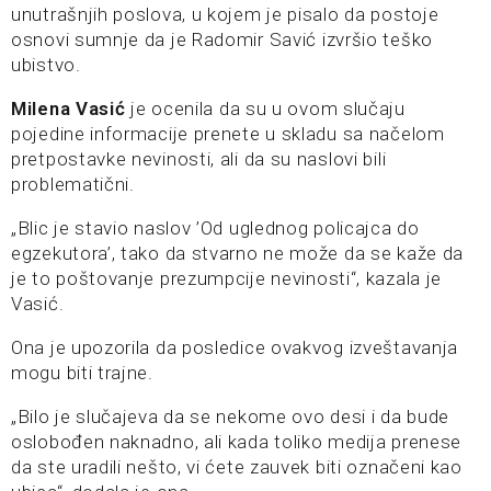
unutrašnjih poslova, u kojem je pisalo da postoje
osnovi sumnje da je Radomir Savić izvršio teško
ubistvo.
Milena Vasić
je ocenila da su u ovom slučaju
pojedine informacije prenete u skladu sa načelom
pretpostavke nevinosti, ali da su naslovi bili
problematični.
„Blic je stavio naslov ’Od uglednog policajca do
egzekutora’, tako da stvarno ne može da se kaže da
je to poštovanje prezumpcije nevinosti“, kazala je
Vasić.
Ona je upozorila da posledice ovakvog izveštavanja
mogu biti trajne.
„Bilo je slučajeva da se nekome ovo desi i da bude
oslobođen naknadno, ali kada toliko medija prenese
da ste uradili nešto, vi ćete zauvek biti označeni kao