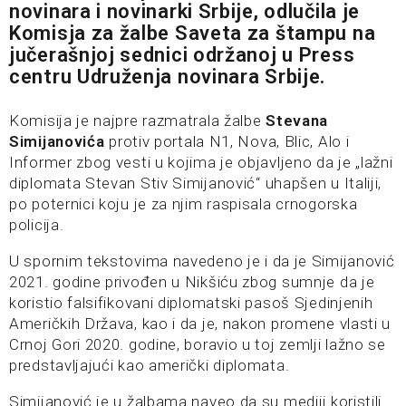
novinara i novinarki Srbije, odlučila je
Komisja za žalbe Saveta za štampu na
jučerašnjoj sednici održanoj u Press
centru Udruženja novinara Srbije.
Komisija je najpre razmatrala žalbe
Stevana
Simijanovića
protiv portala N1, Nova, Blic, Alo i
Informer zbog vesti u kojima je objavljeno da je „lažni
diplomata Stevan Stiv Simijanović“ uhapšen u Italiji,
po poternici koju je za njim raspisala crnogorska
policija.
U spornim tekstovima navedeno je i da je Simijanović
2021. godine privođen u Nikšiću zbog sumnje da je
koristio falsifikovani diplomatski pasoš Sjedinjenih
Američkih Država, kao i da je, nakon promene vlasti u
Crnoj Gori 2020. godine, boravio u toj zemlji lažno se
predstavljajući kao američki diplomata.
Simijanović je u žalbama naveo da su mediji koristili