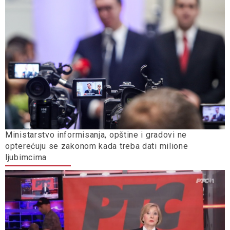
Ministarstvo informisanja, opštine i gradovi ne
opterećuju se zakonom kada treba dati milione
ljubimcima