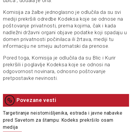
ubica“, dodala je ona.
Komisija za žalbe jednoglasno je odlučila da su svi
mediji prekršili odredbe Kodeksa koje se odnose na
poštovanje privatnosti, prema kojima, čak i kada
nadležni državni organi objave podatke koji spadaju u
domen privatnosti počinilaca ili žrtava, mediji tu
informaciju ne smeju automatski da prenose.
Pored toga, Komisija je odlučila da su Blic i Kurir
prekršili i poglavlje Kodeksa koje se odnosi na
odgovornost novinara, odnosno poštovanje
pretpostavke nevinosti.
Povezane vesti
Targetiranje neistomišljenika, estrada i javne nabavke
pred Savetom za štampu: Kodeks prekršilo osam
medija