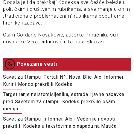
Dodala je i da prekršaji Kodeksa sve češće beleže u
političkim i društvenim rubrikama, a sve manje u onim
„tradicionalo problematičnim“ rubrikama poput crne
hronike i zabave.
Osim Gordane Novaković, autorke Priručnika su i
novinarke Vera Didanović i Tamara Skrozza.
Povezane vesti
Savet za štampu: Portali N1, Nova, Blic, Alo, Informer,
Kurir i Mondo prekršili Kodeks
Targetiranje neistomišljenika, estrada i javne nabavke
pred Savetom za štampu: Kodeks prekršilo osam
medija
Savet za štampu: Informer, Alo i Večernje novosti
prekršili Kodeks u tekstovima o napadu na Matića