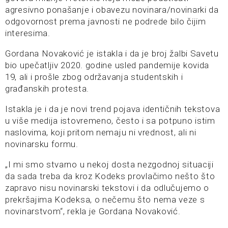
agresivno ponašanje i obavezu novinara/novinarki da
odgovornost prema javnosti ne podrede bilo čijim
interesima.
Gordana Novaković je istakla i da je broj žalbi Savetu
bio upečatljiv 2020. godine usled pandemije kovida
19, ali i prošle zbog održavanja studentskih i
građanskih protesta.
Istakla je i da je novi trend pojava identičnih tekstova
u više medija istovremeno, često i sa potpuno istim
naslovima, koji pritom nemaju ni vrednost, ali ni
novinarsku formu.
„I mi smo stvarno u nekoj dosta nezgodnoj situaciji
da sada treba da kroz Kodeks provlačimo nešto što
zapravo nisu novinarski tekstovi i da odlučujemo o
prekršajima Kodeksa, o nečemu što nema veze s
novinarstvom“, rekla je Gordana Novaković.