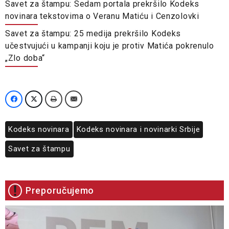
Savet za štampu: Sedam portala prekršilo Kodeks
novinara tekstovima o Veranu Matiću i Cenzolovki
Savet za štampu: 25 medija prekršilo Kodeks
učestvujući u kampanji koju je protiv Matića pokrenulo
„Zlo doba“
Kodeks novinara
Kodeks novinara i novinarki Srbije
Savet za štampu
Preporučujemo