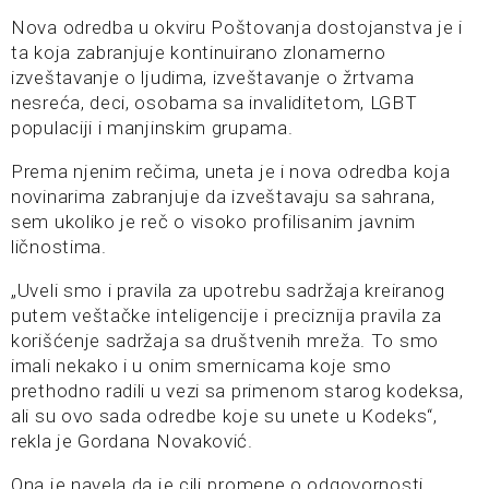
Nova odredba u okviru Poštovanja dostojanstva je i
ta koja zabranjuje kontinuirano zlonamerno
izveštavanje o ljudima, izveštavanje o žrtvama
nesreća, deci, osobama sa invaliditetom, LGBT
populaciji i manjinskim grupama.
Prema njenim rečima, uneta je i nova odredba koja
novinarima zabranjuje da izveštavaju sa sahrana,
sem ukoliko je reč o visoko profilisanim javnim
ličnostima.
„Uveli smo i pravila za upotrebu sadržaja kreiranog
putem veštačke inteligencije i preciznija pravila za
korišćenje sadržaja sa društvenih mreža. To smo
imali nekako i u onim smernicama koje smo
prethodno radili u vezi sa primenom starog kodeksa,
ali su ovo sada odredbe koje su unete u Kodeks“,
rekla je Gordana Novaković.
Ona je navela da je cilj promene o odgovornosti