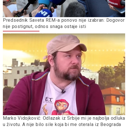
Predsednik Saveta REM-a ponovo nije izabran: Dogovor
nije postignut, odnos snaga ostaje isti
Marko Vidojković: Odlazak iz Srbije mi je najbolja odluka
u životu. A nije bilo sile koja bi me oterala iz Beograda