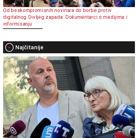
Od beskompromisnih novinara do borbe protiv
digitalnog Divljeg zapada: Dokumentarci o medijima i
informisanju
Najčitanije