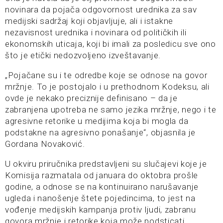
novinara da pojača odgovornost urednika za sav
medijski sadržaj koji objavljuje, ali i istakne
nezavisnost urednika i novinara od političkih ili
ekonomskih uticaja, koji bi imali za posledicu sve ono
što je etički nedozvoljeno izveštavanje.
„Pojačane su i te odredbe koje se odnose na govor
mržnje. To je postojalo i u prethodnom Kodeksu, ali
ovde je nekako preciznije definisano – da je
zabranjena upotreba ne samo jezika mržnje, nego i te
agresivne retorike u medijima koja bi mogla da
podstakne na agresivno ponašanje“, objasnila je
Gordana Novaković.
U okviru priručnika predstavljeni su slučajevi koje je
Komisija razmatala od januara do oktobra prošle
godine, a odnose se na kontinuirano narušavanje
ugleda i nanošenje štete pojedincima, to jest na
vođenje medijskih kampanja protiv ljudi, zabranu
govora mržnje i retorike koja može podsticati