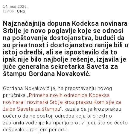
14. maj 2026.
IZVOR:
UNS
Najznačajnija dopuna Kodeksa novinara
Srbije je novo poglavlje koje se odnosi
na poštovanje dostojanstva, budući da
su privatnost i dostojanstvo ranije bili u
istoj odredbi, ali se ispostavilo da to
ipak nije bilo najbolje rešenje, izjavila je
juče generalna sekretarka Saveta za
štampu Gordana Novaković.
Gordana Novaković je, na predstavanju novog
priručnika „
Primena novih odrednica Kodeksa
novinara i novinarki Srbije kroz praksu Komisije za
žalbe Saveta za štampu
“, kazala da je kroz praksu
uočeno da ne postoji odredba koja bi direktno
zabranila vođenje kampanja protiv ljudi, što se često
dešavalo u ranijem periodu.