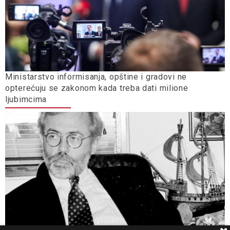
Ministarstvo informisanja, opštine i gradovi ne
opterećuju se zakonom kada treba dati milione
ljubimcima