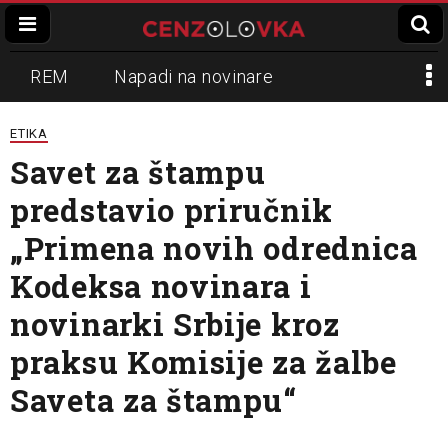
REM
Napadi na novinare
Zvučni top
Crna Gora
N1
ETIKA
Savet za štampu
Propaganda
Lokalni mediji
predstavio priručnik
Informer
Slavko Ćuruvija
„Primena novih odrednica
Kodeksa novinara i
novinarki Srbije kroz
praksu Komisije za žalbe
Saveta za štampu“