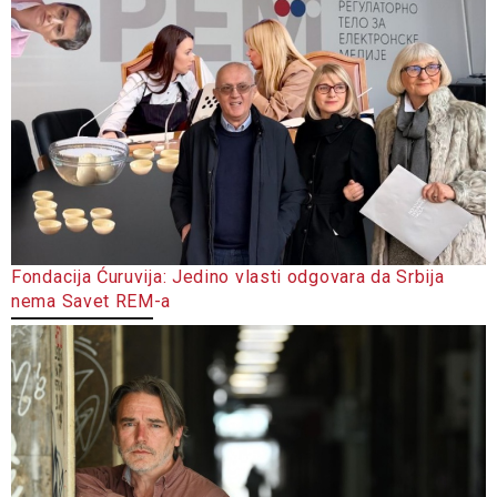
Fondacija Ćuruvija: Jedino vlasti odgovara da Srbija
nema Savet REM-a