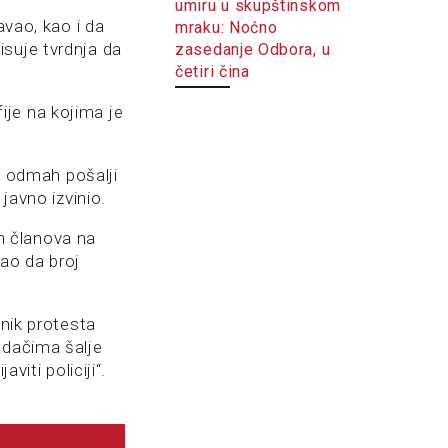
umiru u skupštinskom
avao, kao i da
mraku: Noćno
isuje tvrdnja da
zasedanje Odbora, u
četiri čina
ije na kojima je
pa odmah pošalji
javno izvinio.
h članova na
kao da broj
snik protesta
adačima šalje
viti policiji“.