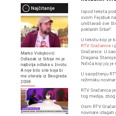
Najčitanije
Ispod teksta pod 
svom Fejsbuk nal
uništavaš sve što
poklanih Srba!“.
U tekstu koji je 
RTV Gračanice
i 
Gračanice. U sao
Marko Vidojković:
Dragana Stanojev
Odlazak iz Srbije mi je
Ničića koji joj je
najbolja odluka u životu.
A nije bilo sile koja bi
U saopštenju RTV
me oterala iz Beograda
režimsku novinark
2008.
RTV Gračanica je 
tog medija, zbog 
Osim RTV Gračani
novinare izlagati