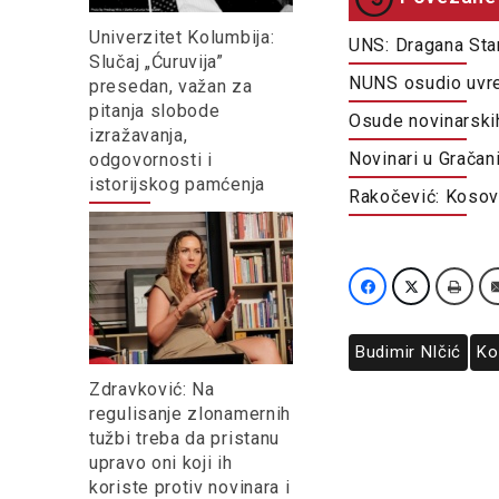
Univerzitet Kolumbija:
UNS: Dragana Stan
Slučaj „Ćuruvija”
NUNS osudio uvre
presedan, važan za
pitanja slobode
Osude novinarski
izražavanja,
Novinari u Gračan
odgovornosti i
istorijskog pamćenja
Rakočević: Kosov
Budimir NIčić
Ko
Zdravković: Na
regulisanje zlonamernih
tužbi treba da pristanu
upravo oni koji ih
koriste protiv novinara i