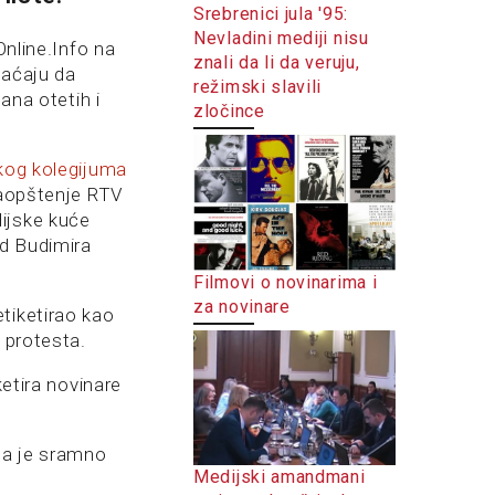
Srebrenici jula '95:
Nevladini mediji nisu
Online.Info na
znali da li da veruju,
laćaju da
režimski slavili
ana otetih i
zločince
kog kolegijuma
 saopštenje RTV
ijske kuće
od Budimira
Filmovi o novinarima i
za novinare
tiketirao kao
 protesta.
ketira novinare
 da je sramno
Medijski amandmani