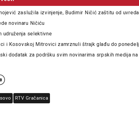
ojević zaslužila izvinjenje, Budimir Ničić zaštitu od uvreda
de novinaru Ničiću
h udruženja selektivne
ici i Kosovskoj Mitrovici zamrznuli štrajk glađu do ponedel
ski dodatak za podršku svim novinarima srpskih medija na
sovo
RTV Gračanica