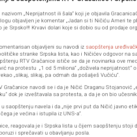
nazivom „Neprijatnost ili šala“ koji je objavila Gracanica
ogu objavljen je komentar „Jadan si ti Ničiću Ameri te p
 je Srpsko!!! Krvavi dolari koje si dobio su od prodaje org
komentarisan objavljeni su navodi iz
saopštenja uređivač
političke stranke Srpska lista, kao i Ničićev odgovor na
pštenju RTV Gračanice ističe se da je novinarka ove med
ić na protestu „1 od 5 miliona“ „doživela neprijatnost“ 
 rekao „slikaj, slikaj, pa odmah da pošalješ Vučiću“.
 Gračanice navodi se i da je Ničić Draganu Stojanović „e
u“ dok je izveštavala sa protesta, a da je on bio učesnik
u saopštenju navela i da „nije prvi put da Ničić javno eti
čega je većina i istupila iz UNS-a“.
ce, reagovala je i Srpska lista u čijem saopštenju stoji
 poruzi i sprečavati u obavljanju posla.