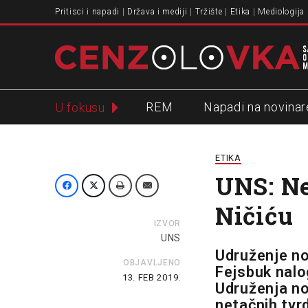
Pritisci i napadi
Država i mediji
Tržište
Etika
Mediologija
REM
Napadi na novinar
U fokusu
Slavko Ćuruvija
ETIKA
UNS: Ne
Ničiću
IZVOR
UNS
Udruženje no
OBJAVLJENO
Fejsbuk nalo
13. FEB 2019.
Udruženja no
netačnih tvr