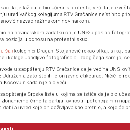
kao da je laž da je bio učesnik protesta, već da je izvešt
ju uređivačkog kolegijuma RTV Gračanice neistinito prip
ojanović nazvao režimskom novinarkom.
bio na novinarskom zadatku on je UNS-u poslao fotograf
a pozicija u odnosu na protestni skup.
u šali
koleginici Dragani Stojanović rekao slikaj, slikaj, 
ne i kolege upadljivo fotografisala i zbog čega sam joj se 
avode u saopštenju RTV Gračanice da je većina UNS-ovi
z Udruženja zato što ih je on javno etiketirao, Ničić je re
 Kosovu nikada nije bio veći.
„saopštenje Srpske liste u kojima se ističe da je bio uče
 zlonamerno čime ta partija javnosti i potencijalnim nap
dobija uvred koje on doživljava kao pretnje, a koje će prija
vesti