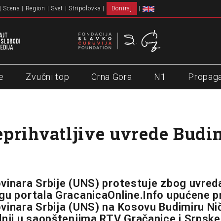
Scena
Region
Svet
Stripolovka
Doniraj
e
Zvučni top
Crna Gora
N1
Propag
prihvatljive uvrede Budi
vinara Srbije (UNS) protestuje zbog uvred
gu portala GracanicaOnline.Info upućene 
vinara Srbija (UNS) na Kosovu Budimiru Nič
dnji u saopštenjima RTV Gračanice i Srpske 