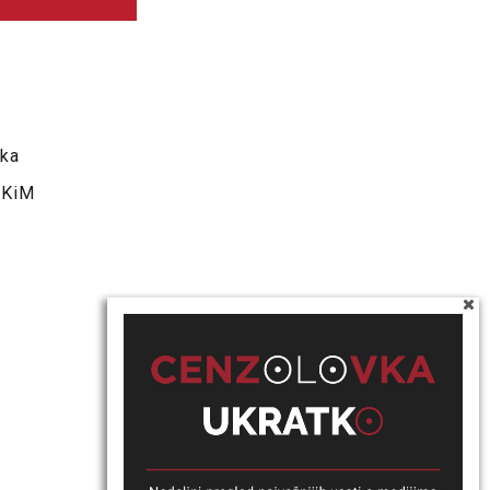
jka
 KiM