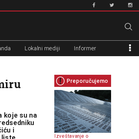
anda
Lokalni mediji
Informer
miru
Preporučujemo
a koje su na
predsedniku
iću i
Izveštavanje o
liste.