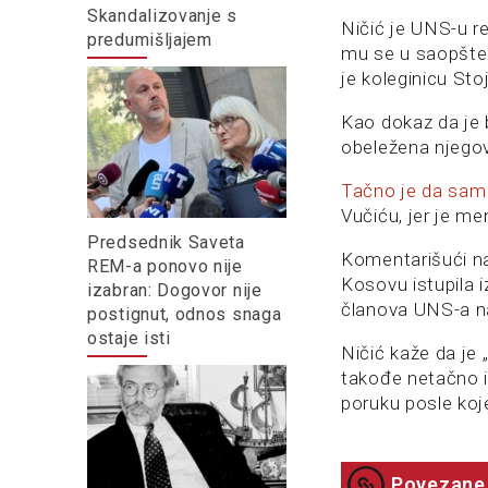
Skandalizovanje s
Ničić je UNS-u re
predumišljajem
mu se u saopšten
je koleginicu St
Kao dokaz da je 
obeležena njegov
Tačno je da sam 
Vučiću, jer je me
Predsednik Saveta
Komentarišući n
REM-a ponovo nije
Kosovu istupila i
izabran: Dogovor nije
članova UNS-a na
postignut, odnos snaga
ostaje isti
Ničić kaže da je 
takođe netačno i
poruku posle koje 
Povezane 