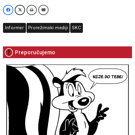
Informer
Prorežimski mediji
SKC
Preporučujemo