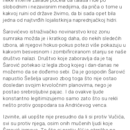
neke interne zavade počela da talasa i ide po
slobodnim i nezavisnim medijima, da priča o tome u
kakvoj ruini od države živimo, da bi sada opet bila
jedna od najtvrđih lojalistkinja naprednjačkoj hidri.
Šarovićevo istraživačko novinarstvo kroz zonu
sumraka možda je i kratkog daha, do nekih sledećih
izbora, ali njegovi hokus-pokus potezi više pokazuju u
kakvom besvesnom i zombifirciranom stanju se naše
društvo nalazi. Društvo koje zaboravlja da je taj
Šarović potekao iz legla zbog kojeg i dan-danas ne
možemo da se dođemo sebi. Da je gospodin Šarović
napustio Šešelja upravo zbog toga što nije ostao
dosledan svojim krvoločnim planovima, nego je
postao srebroljubivi pajac. I da ovakve ljude
konstantno legitimizujemo samo zato što su rekli
nešto protiv gospodara sa Andrićevog venca.
Izvinite, ali uopšte nije presudno da li si protiv Vučića,
svi su protiv njega, osim onih mučenih ljudi koje