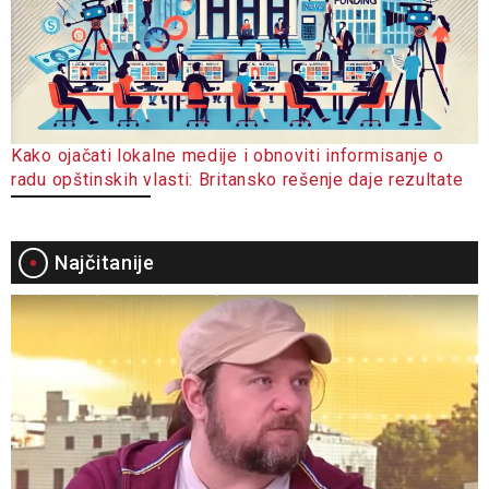
Kako ojačati lokalne medije i obnoviti informisanje o
radu opštinskih vlasti: Britansko rešenje daje rezultate
Najčitanije