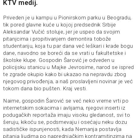
KTV medij.
Priveden je u kampu u Pionirskom parku u Beogradu,
tik pored glavne kuće u kojoj predsednik Srbije
Aleksandar Vučić stoluje, jer je uspeo da svojim
pitanjcima i propitivanjem demontira tobože
studentariju, koja tu par dana već leškari i krade bogu
dane, navodno se boreći da se vrati u fakultetske i
školske klupe. Gospodin Šarović je odveden u
policijsku stanicu u Majke Jevrosime, narod se ispred
te zgrade okupio kako bi ukazao na nepravdu zbog
njegovog privođenja, a naš proslavljeni novinar je već
tokom dana bio pušten. Kraj vesti.
Naime, gospodin Šarović se već neko vreme vrti po
internetskim sokacima i avlijama, njegovi inserti iz
podugačkih reportaža imaju visoku gledanost, svi to
šeruju, kikoću se, podsmevaju i osećaju neku dozu
sadističke ispunjenosti, kada Nemanja postavlja
pitanja ljudima po naprednjačkim kontramitinzima na