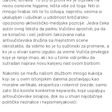
Šarović ismeva. To što si protiv AV je otprilike na
nivou osnovne higijene, ništa više od toga. Niti si
mnogo hrabar, niti te to izdvaja, naprotiv, veoma si
ukalupljen i ušuškan u udobnost kritičarsko-
opoziciono-aktivističko-medijske pozicije. Jedva čeka
autor ovog teksta da padnu Vučićevi apostoli, pa da
se konačno i već jednom takozvana naša
antivučićevska družina sa mejnstrim scene
iskristališe, da vidimo ko je tu suštinski za promene, a
ko je u stvari samo izgubio za vreme Vučića privilegije
koje je ranije imao, ali i ko u tome vidi priliku da
sutradan napravi novu karijeru nad ovom borbom.
Nakotilo se među našom družbom mnogo kukolja
koji se u ovim istorijskim danima postavljaju kao
moralne vertikale, ekspertiza i rokenrol zvezde, samo
zato što koriste konkretne keywords, koje uspaljuju
antivučićevske sinapse, dok su u stvari najobičnije
političke neznalice i nepismenjakovići.