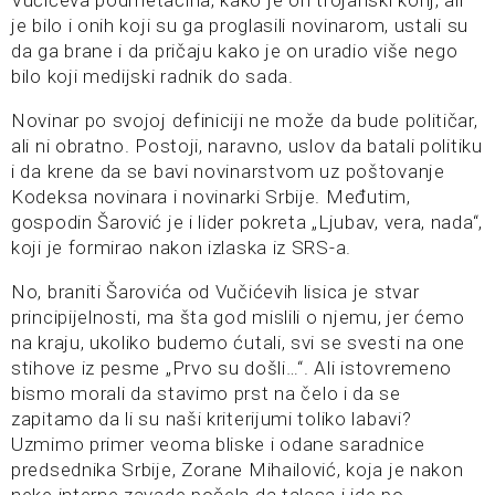
Vučićeva podmetačina, kako je on trojanski konj, ali
je bilo i onih koji su ga proglasili novinarom, ustali su
da ga brane i da pričaju kako je on uradio više nego
bilo koji medijski radnik do sada.
Novinar po svojoj definiciji ne može da bude političar,
ali ni obratno. Postoji, naravno, uslov da batali politiku
i da krene da se bavi novinarstvom uz poštovanje
Kodeksa novinara i novinarki Srbije. Međutim,
gospodin Šarović je i lider pokreta „Ljubav, vera, nada“,
koji je formirao nakon izlaska iz SRS-a.
No, braniti Šarovića od Vučićevih lisica je stvar
principijelnosti, ma šta god mislili o njemu, jer ćemo
na kraju, ukoliko budemo ćutali, svi se svesti na one
stihove iz pesme „Prvo su došli…“. Ali istovremeno
bismo morali da stavimo prst na čelo i da se
zapitamo da li su naši kriterijumi toliko labavi?
Uzmimo primer veoma bliske i odane saradnice
predsednika Srbije, Zorane Mihailović, koja je nakon