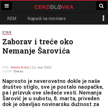
REM
Napadi na novinare
Zvučni top
Crna Gora
N1
ETIKA
Zaborav i treće oko
Propaganda
Lokalni mediji
Nemanje Šarovića
Informer
Slavko Ćuruvija
PIŠE:
Nikola Krstić
| 12. mar 2025.
IZVOR:
Danas
Naprosto je neverovatno dokle je naše
društvo stiglo, sve je postalo naopačke,
pa i prizvuk ove sledeće vesti. Nemanja
Šarović je u subotu, 8. marta, priveden
dok je obavljao novinarsku dužnost za