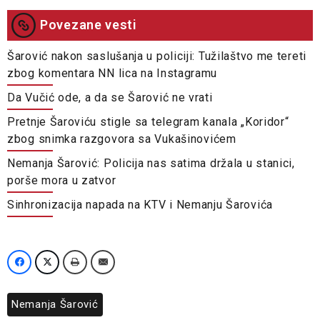
Povezane vesti
Šarović nakon saslušanja u policiji: Tužilaštvo me tereti
zbog komentara NN lica na Instagramu
Da Vučić ode, a da se Šarović ne vrati
Pretnje Šaroviću stigle sa telegram kanala „Koridor“
zbog snimka razgovora sa Vukašinovićem
Nemanja Šarović: Policija nas satima držala u stanici,
porše mora u zatvor
Sinhronizacija napada na KTV i Nemanju Šarovića
Nemanja Šarović