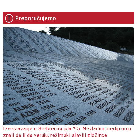
Preporučujemo
Izveštavanje o Srebrenici jula '95: Nevladini mediji nisu
znali da li da veruju, režimski slavili zločince