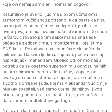
koja ovi nemaju smislen i normalan odgovor.
Razumljivo je sve to, ljudima u ovom učmalom i
sumornom Vučićlandu potrebno je da osete da nisu
samo još jedno parčence na deponiji, pa ih tako
uveseljavaju te rijalitizacije naše stvarnosti. Do sada
je Šarović rovario po tim saborima sa dna kace,
pričao sa sledbenicima, simpatizerima i lojalistima
SNS kulta. Pokušavao na jedan šeretski način da
prikaže nad kakvim ljudima, zapravo, počiva ceo taj
naprednjački mehanizam. Ukoliko otklonimo našu
potrebu da se osetimo superiornim u odnosu na njih,
na tim snimcima ćemo videti tužne, propale, od
svakog do sada sistema razlupane, osiromašene i
životno slomljene ljude, kojima Aleksandar Vučić nije
nikakav spasitelj, već samo uteha, da njihovi životi
nisu u potpunosti bili uzaludni. I to je, ako baš želite
da razumete podtekst svega toga.
No, ovo u kampusu je, ipak, bilo drugačije. Ovo je bila