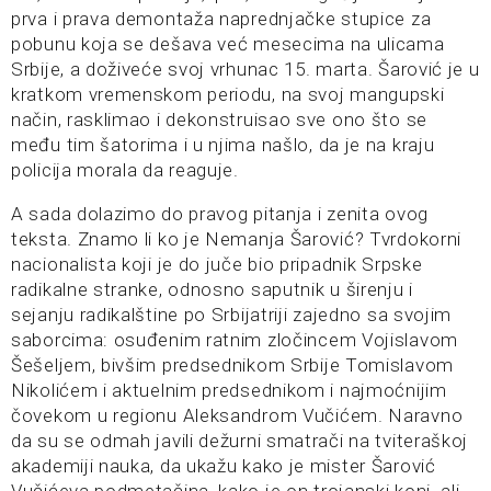
prva i prava demontaža naprednjačke stupice za
pobunu koja se dešava već mesecima na ulicama
Srbije, a doživeće svoj vrhunac 15. marta. Šarović je u
kratkom vremenskom periodu, na svoj mangupski
način, rasklimao i dekonstruisao sve ono što se
među tim šatorima i u njima našlo, da je na kraju
policija morala da reaguje.
A sada dolazimo do pravog pitanja i zenita ovog
teksta. Znamo li ko je Nemanja Šarović? Tvrdokorni
nacionalista koji je do juče bio pripadnik Srpske
radikalne stranke, odnosno saputnik u širenju i
sejanju radikalštine po Srbijatriji zajedno sa svojim
saborcima: osuđenim ratnim zločincem Vojislavom
Šešeljem, bivšim predsednikom Srbije Tomislavom
Nikolićem i aktuelnim predsednikom i najmoćnijim
čovekom u regionu Aleksandrom Vučićem. Naravno
da su se odmah javili dežurni smatrači na tviteraškoj
akademiji nauka, da ukažu kako je mister Šarović