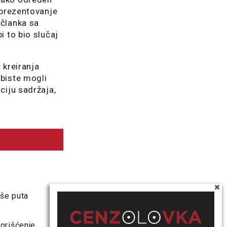
 prezentovanje
 članka sa
i to bio slučaj
 kreiranja
 biste mogli
ciju sadržaja,
iše puta
korišćenje