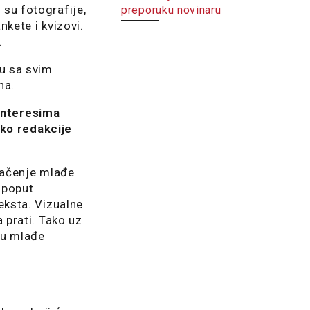
su fotografije,
preporuku novinaru
nkete i kvizovi.
.
ku sa svim
na.
 interesima
ako redakcije
vlačenje mlađe
, poput
teksta. Vizualne
a prati. Tako uz
nju mlađe