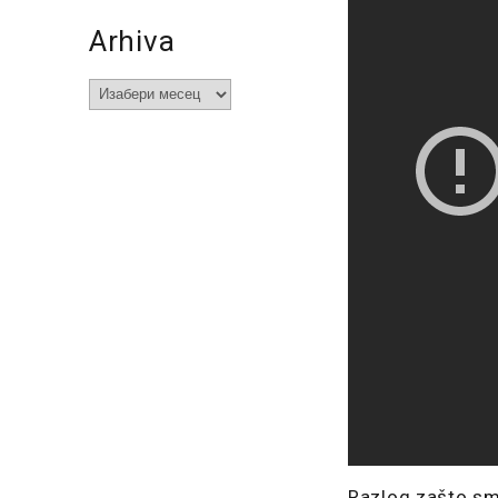
Arhiva
Arhiva
Razlog zašto sm