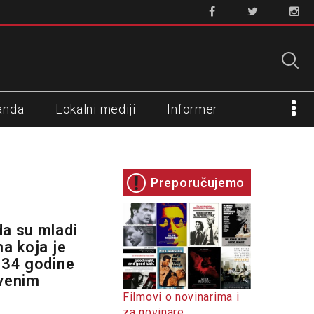
anda
Lokalni mediji
Informer
Preporučujemo
da su mladi
na koja je
i 34 godine
tvenim
Filmovi o novinarima i
za novinare