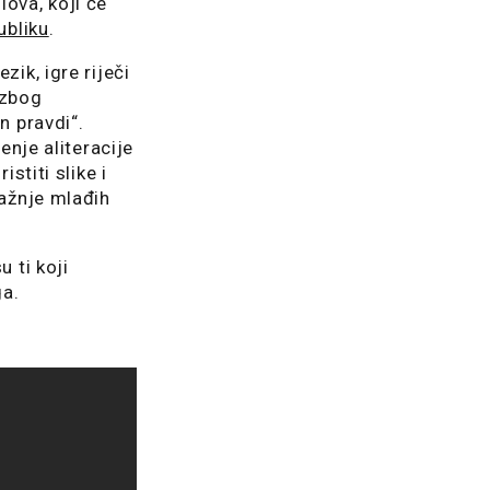
ova, koji će
ubliku
.
ik, igre riječi
 zbog
n pravdi“.
enje aliteracije
stiti slike i
pažnje mlađih
 ti koji
ga.