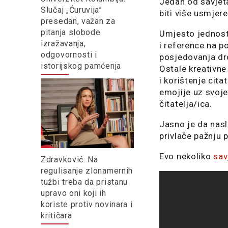
Jedan od savjeta
Slučaj „Ćuruvija”
biti više usmjere
presedan, važan za
pitanja slobode
Umjesto jednosta
izražavanja,
i reference na p
odgovornosti i
posjedovanja dro
istorijskog pamćenja
Ostale kreativne 
i korištenje cita
emojije uz svoje
čitatelja/ica.
Jasno je da nasl
privlače pažnju p
Evo nekoliko
sav
Zdravković: Na
regulisanje zlonamernih
tužbi treba da pristanu
upravo oni koji ih
koriste protiv novinara i
kritičara