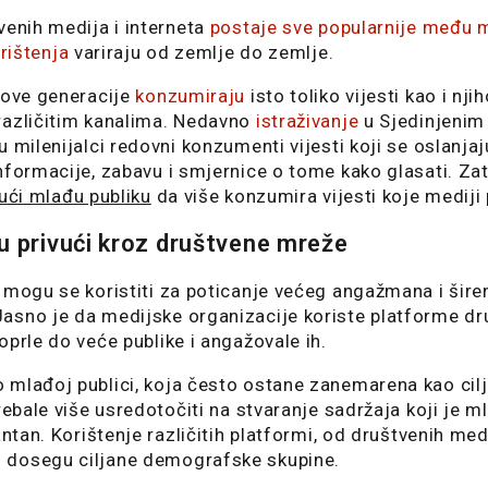
venih medija i interneta
postaje sve popularnije među 
rištenja
variraju od zemlje do zemlje.
nove generacije
konzumiraju
isto toliko vijesti kao i njiho
različitim kanalima. Nedavno
istraživanje
u Sjedinjeni
u milenijalci redovni konzumenti vijesti koji se oslanjaj
nformacije, zabavu i smjernice o tome kako glasati. Za
vući mlađu publiku
da više konzumira vijesti koje mediji
u privući kroz društvene mreže
 mogu se koristiti za poticanje većeg angažmana i šire
asno je da medijske organizacije koriste platforme dr
oprle do veće publike i angažovale ih.
mlađoj publici, koja često ostane zanemarena kao cilj
trebale više usredotočiti na stvaranje sadržaja koji je 
antan. Korištenje različitih platformi, od društvenih me
dosegu ciljane demografske skupine.