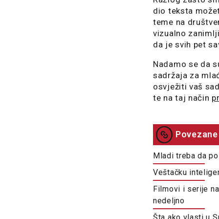
dio teksta možet
teme na društven
vizualno zanimlj
da je svih pet sa
Nadamo se da su 
sadržaja za mlađ
osvježiti vaš sa
te na taj način
p
Povezane 
Mladi treba da po
Veštačku intelige
Filmovi i serije 
nedeljno
Šta ako vlasti u S