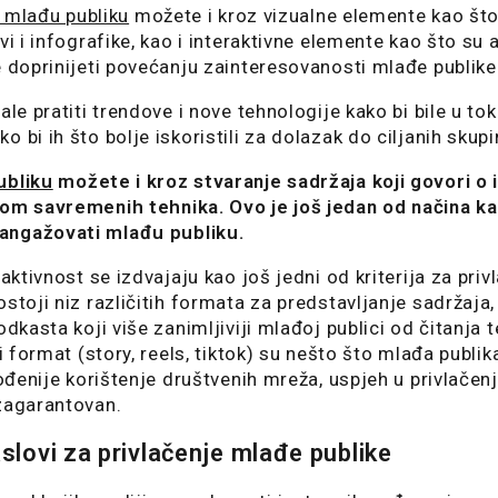
i mlađu publiku
možete i kroz vizualne elemente kao što 
vi i infografike, kao i interaktivne elemente kao što su a
e doprinijeti povećanju zainteresovanosti mlađe publike
ale pratiti trendove i nove tehnologije kako bi bile u to
 bi ih što bolje iskoristili za dolazak do ciljanih skupi
ubliku
možete i kroz stvaranje sadržaja koji govori o
nom savremenih tehnika. Ovo je još jedan od načina k
angažovati mlađu publiku.
raktivnost se izdvajaju kao još jedni od kriterija za pri
ostoji niz različitih formata za predstavljanje sadržaja
odkasta koji više zanimljiviji mlađoj publici od čitanja 
ni format (story, reels, tiktok) su nešto što mlađa publik
agođenije korištenje društvenih mreža, uspjeh u privlače
zagarantovan.
aslovi za privlačenje mlađe publike