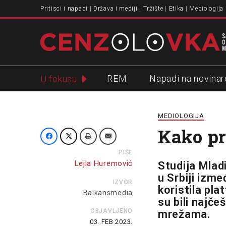
Pritisci i napadi
Država i mediji
Tržište
Etika
Mediologija
REM
Napadi na novinar
U fokusu
Slavko Ćuruvija
MEDIOLOGIJA
Kako pr
PIŠE
Lejla Huremović
Studija
Mladi
u Srbiji izme
IZVOR
koristila pl
Balkansmedia
su bili najč
OBJAVLJENO
mrežama.
03. FEB 2023.