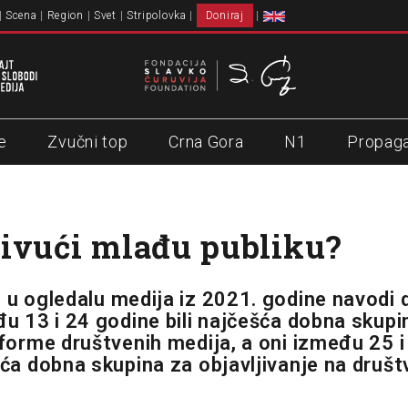
Scena
Region
Svet
Stripolovka
Doniraj
e
Zvučni top
Crna Gora
N1
Propag
ivući mlađu publiku?
 u ogledalu medija
iz 2021. godine navodi 
đu 13 i 24 godine bili najčešća dobna skupi
atforme društvenih medija, a oni između 25 
ešća dobna skupina za objavljivanje na druš