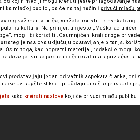
 od kojih mediji mogu krenuti jeste prilagođavanje nasl
ni ka mlađoj publici, pa će na taj način i
privući mlađu p
vnog sažimanja priče, možete koristiti provokativniji jez
opularnu kulturu. Na primjer, umjesto „Muškarac uhićen
ge“, mogli bi koristiti „Osumnjičeni kralj droge privede
strategije naslova uključuju postavljanje pitanja, korišt
ta. Osim toga, kao popratni materijal, redakcije mogu kori
 naslove jer su se pokazali učinkovitima u privlačenju 
ovi predstavljaju jedan od važnih aspekata članka, oni su
ublike da uopšte kliknu i pročitaju ono što je ispod nje
jeta
kako
kreirati naslove
koji će
privući mlađu publiku
: