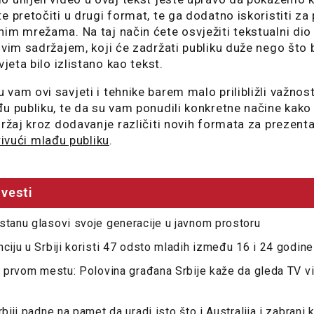
e pretočiti u drugi format, te ga dodatno iskoristiti za
im mrežama. Na taj način ćete osvježiti tekstualni dio
ivim sadržajem, koji će zadržati publiku duže nego što b
vjeta bilo izlistano kao tekst.
vam ovi savjeti i tehnike barem malo prilibližli važnost
u publiku, te da su vam ponudili konkretne načine kako
držaj kroz dodavanje različiti novih formata za prezenta
rivući mlađu publiku
.
vesti
stanu glasovi svoje generacije u javnom prostoru
nciju u Srbiji koristi 47 odsto mladih između 16 i 24 godine
na prvom mestu: Polovina građana Srbije kaže da gleda TV v
rbiji padne na pamet da uradi isto što i Australija i zabrani 