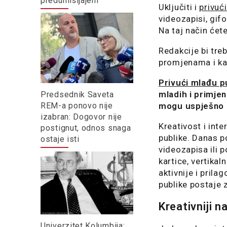
predumišljajem
Uključiti i
privuć
videozapisi, gifo
Na taj način ćet
Redakcije bi treb
promjenama i kako
Privući mlađu p
mladih i primje
Predsednik Saveta
REM-a ponovo nije
mogu uspješno 
izabran: Dogovor nije
Kreativost i inte
postignut, odnos snaga
publike. Danas p
ostaje isti
videozapisa ili p
kartice, vertikal
aktivnije i pril
publike postaje 
Kreativniji n
Univerzitet Kolumbija: