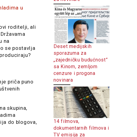
mladima u
vi roditelji, ali
m Državama
u na
Deset medijskih
to se postavlja
sporazuma za
 produciraju?
„zajedničku budućnost”
sa Kinom, zemljom
cenzure i progona
novinara
nje priča puno
uštvenih
na skupina,
mladima
14 filmova,
dija do blogova,
dokumentarnih filmova i
TV emisija za