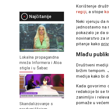
Korištenje društ
regiji
, a stope
ko
Najčitanije
Neki vjeruju da 
jednostavno na 
pokazalo je da s
novinarstvo za i
pitanje kako
pri
Mlađu publik
Lokalna propagandna
mreža Informera i Aloa
Društveni mediji
stigla i u Šabac
bržim tempom. J
medija kako bi d
Kada govorimo o 
redakcije bi se 
zanimljiv i relev
pomaže u većem 
Skandalizovanje s