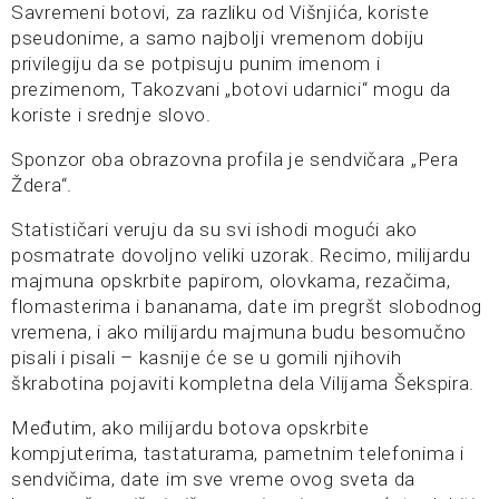
Savremeni botovi, za razliku od Višnjića, koriste
pseudonime, a samo najbolji vremenom dobiju
privilegiju da se potpisuju punim imenom i
prezimenom, Takozvani „botovi udarnici“ mogu da
koriste i srednje slovo.
Sponzor oba obrazovna profila je sendvičara „Pera
Ždera“.
Statističari veruju da su svi ishodi mogući ako
posmatrate dovoljno veliki uzorak. Recimo, milijardu
majmuna opskrbite papirom, olovkama, rezačima,
flomasterima i bananama, date im pregršt slobodnog
vremena, i ako milijardu majmuna budu besomučno
pisali i pisali – kasnije će se u gomili njihovih
škrabotina pojaviti kompletna dela Vilijama Šekspira.
Međutim, ako milijardu botova opskrbite
kompjuterima, tastaturama, pametnim telefonima i
sendvičima, date im sve vreme ovog sveta da