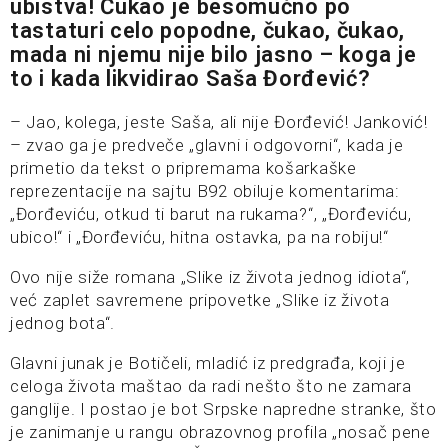
ubistva! Čukao je besomučno po
tastaturi celo popodne, čukao, čukao,
mada ni njemu nije bilo jasno – koga je
to i kada likvidirao Saša Đorđević?
– Jao, kolega, jeste Saša, ali nije Đorđević! Janković!
– zvao ga je predveče „glavni i odgovorni“, kada je
primetio da tekst o pripremama košarkaške
reprezentacije na sajtu B92 obiluje komentarima:
„Đorđeviću, otkud ti barut na rukama?“, „Đorđeviću,
ubico!“ i „Đorđeviću, hitna ostavka, pa na robiju!“
Ovo nije siže romana „Slike iz života jednog idiota“,
već zaplet savremene pripovetke „Slike iz života
jednog bota“.
Glavni junak je Botičeli, mladić iz predgrađa, koji je
celoga života maštao da radi nešto što ne zamara
ganglije. I postao je bot Srpske napredne stranke, što
je zanimanje u rangu obrazovnog profila „nosač pene