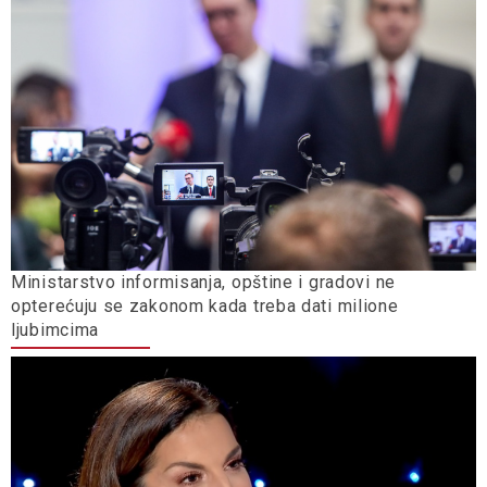
Ministarstvo informisanja, opštine i gradovi ne
opterećuju se zakonom kada treba dati milione
ljubimcima