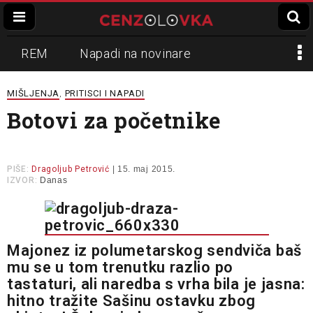
REM
Napadi na novinare
Zvučni top
Crna Gora
N1
MIŠLJENJA
PRITISCI I NAPADI
,
Botovi za početnike
Propaganda
Lokalni mediji
Informer
Slavko Ćuruvija
PIŠE:
Dragoljub Petrović
| 15. maj 2015.
IZVOR:
Danas
Majonez iz polumetarskog sendviča baš
mu se u tom trenutku razlio po
tastaturi, ali naredba s vrha bila je jasna:
hitno tražite Sašinu ostavku zbog