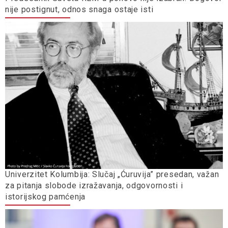
nije postignut, odnos snaga ostaje isti
Univerzitet Kolumbija: Slučaj „Ćuruvija” presedan, važan
za pitanja slobode izražavanja, odgovornosti i
istorijskog pamćenja