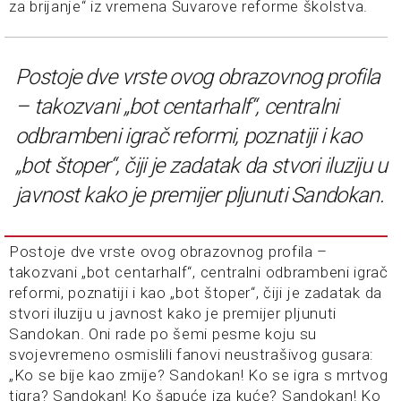
za brijanje“ iz vremena Šuvarove reforme školstva.
Postoje dve vrste ovog obrazovnog profila
– takozvani „bot centarhalf“, centralni
odbrambeni igrač reformi, poznatiji i kao
„bot štoper“, čiji je zadatak da stvori iluziju u
javnost kako je premijer pljunuti Sandokan.
Postoje dve vrste ovog obrazovnog profila –
takozvani „bot centarhalf“, centralni odbrambeni igrač
reformi, poznatiji i kao „bot štoper“, čiji je zadatak da
stvori iluziju u javnost kako je premijer pljunuti
Sandokan. Oni rade po šemi pesme koju su
svojevremeno osmislili fanovi neustrašivog gusara:
„Ko se bije kao zmije? Sandokan! Ko se igra s mrtvog
tigra? Sandokan! Ko šapuće iza kuće? Sandokan! Ko