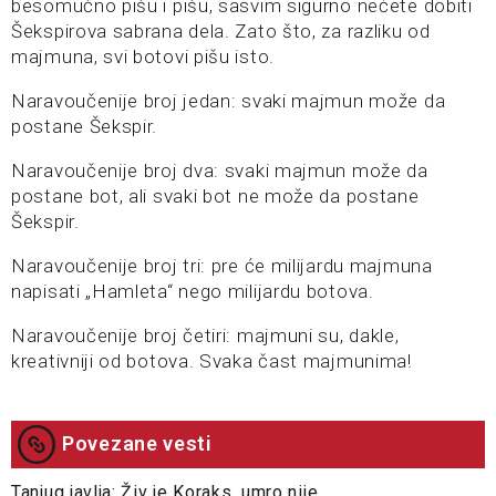
besomučno pišu i pišu, sasvim sigurno nećete dobiti
Šekspirova sabrana dela. Zato što, za razliku od
majmuna, svi botovi pišu isto.
Naravoučenije broj jedan: svaki majmun može da
postane Šekspir.
Naravoučenije broj dva: svaki majmun može da
postane bot, ali svaki bot ne može da postane
Šekspir.
Naravoučenije broj tri: pre će milijardu majmuna
napisati „Hamleta“ nego milijardu botova.
Naravoučenije broj četiri: majmuni su, dakle,
kreativniji od botova. Svaka čast majmunima!
Povezane vesti
Tanjug javlja: Živ je Koraks, umro nije