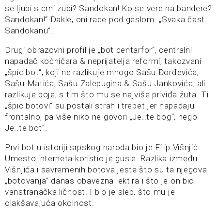
se ljubi s crni zubi? Sandokan! Ko se vere na bandere?
Sandokan!“ Dakle, oni rade pod geslom: „Svaka čast
Sandokanu“.
Drugi obrazovni profil je „bot centarfor“, centralni
napadač kočničara & neprijatelja reformi, takozvani
„špic bot“, koji ne razlikuje mnogo Sašu Đorđevića,
Sašu Matića, Sašu Zalepugina & Sašu Jankovića, ali
razlikuje boje, s tim što mu se najviše priviđa žuta. Ti
„špic botovi“ su postali strah i trepet jer napadaju
frontalno, pa više niko ne govori „Je..te bog“, nego
Je..te bot“.
Prvi bot u istoriji srpskog naroda bio je Filip Višnjić.
Umesto interneta koristio je gusle. Razlika između
Višnjića i savremenih botova jeste što su ta njegova
„botovanja“ danas obavezna lektira i što je on bio
vanstranačka ličnost. I bio je slep, što mu je
olakšavajuća okolnost.