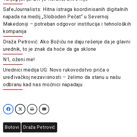
SafeJournalists: Hitna istraga koordinisanih digitalnih
napada na medij „Sloboden Pečat“ u Severnoj
Makedoniji – potreban odgovor institucija i tehnoloških
kompanija
Draža Petrović: Ako Božiću ne daju rešenje da je glavni
urednik, to je znak da hoće da ga sklone
N1, oženi me!
Urednici medija UG: Novo rukovodstvo priča o
uređivačkoj nezavisnosti – želimo da stanu u našu
odbranu kad nas moćnici napadaju
Botovi
Draža Petrović