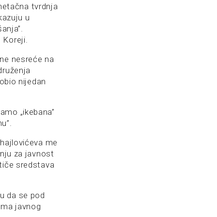
etačna tvrdnja
kazuju u
šanja”.
 Koreji.
jne nesreće na
druženja
dobio nijedan
samo „ikebana”
nu”.
ihajlovićeva me
enju za javnost
tiče sredstava
ju da se pod
ima javnog