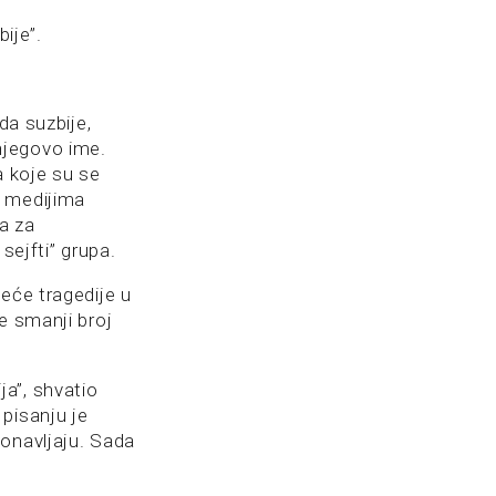
ije”.
da suzbije,
njegovo ime.
 koje su se
u medijima
a za
sejfti” grupa.
eće tragedije u
e smanji broj
a”, shvatio
pisanju je
ponavljaju. Sada