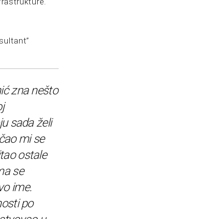
frastrukture.
sultant”
ić zna nešto
j
ju sada želi
ačao mi se
tao ostale
ma se
vo ime.
nosti po