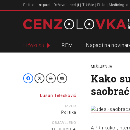
Pritisci i napadi
Država i mediji
Tržište
Etika
Mediologija
REM
Napadi na novinar
U fokusu
Slavko Ćuruvija
MIŠLJENJA
Kako su
saobrać
Dušan Telesković
IZVOR
Politika
OBJAVLJENO
APR i kako „inte
11. DEC 2014.