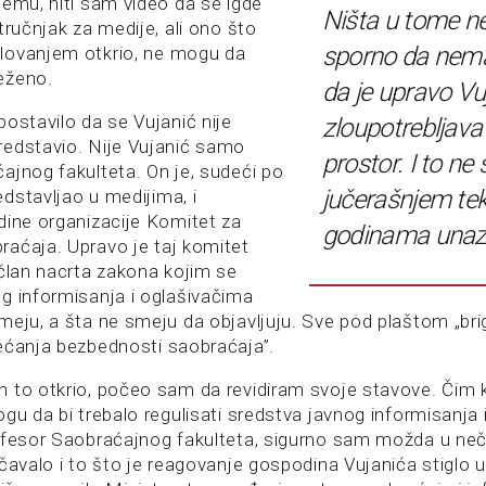
temu, niti sam video da se igde
Ništa u tome ne 
tručnjak za medije, ali ono što
sporno da nem
lovanjem otkrio, ne mogu da
eženo.
da je upravo Vuj
ostavilo da se Vujanić nije
zloupotrebljava
edstavio. Nije Vujanić samo
prostor. I to n
ajnog fakulteta. On je, sudeći po
jučerašnjem tek
dstavljao u medijima, i
dine organizacije Komitet za
godinama unaz
aćaja. Upravo je taj komitet
 član nacrta zakona kojim se
g informisanja i oglašivačima
meju, a šta ne smeju da objavljuju. Sve pod plaštom „br
ećanja bezbednosti saobraćaja”.
 to otkrio, počeo sam da revidiram svoje stavove. Čim k
gu da bi trebalo regulisati sredstva javnog informisanja 
ofesor Saobraćajnog fakulteta, sigurno sam možda u ne
čavalo i to što je reagovanje gospodina Vujanića stiglo u