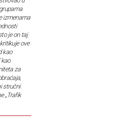
estvovao u
 grupama
ile izmenama
dnosti
to je on taj
kritikuje ove
d kao
 kao
iteta za
braćaja,
i stručni
e „Trafik