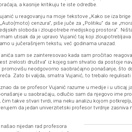
aćaja, a kasnije kritikuju te iste odredbe.
ujanić u reagovanju na moje tekstove „Kako se iza brig
i „Auto(moto) cenzura”, piše juče za „Politiku” da se „mora
edijskih sloboda i zloupotrebe medijskog prostora”. Ništ
mam utisak da je upravo Vujanić taj koji zloupotrebljava
 samo u jučerašnjem tekstu, već godinama unazad.
anića sam se zainteresovao kada sam pročitao reagovanj
st zrelosti društva” iz kojeg sam shvatio da postoje nav
ji promovišu neodgovorno saobraćajno ponašanje, što d
eća. Zato bi valjda, smatra Vujanić, to trebalo regulisa
znao da se profesor Vujanić razume u medije i u uticaj 
ponašanje u saobraćaju, odlučio sam da njegovo ime pro
im takve stvari tvrdi, ima neku analizu kojom potkreplju
rujem da jedan univerzitetski profesor tvrdnje zasniva n
 našao nijedan rad profesora