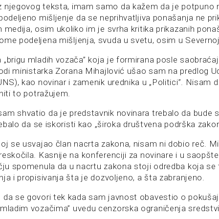
z njegovog teksta, imam samo da kažem da je potpuno n
podeljeno mišljenje da se neprihvatljiva ponašanja ne pri
 medija, osim ukoliko im je svrha kritika prikazanih pona
ome podeljena mišljenja, svuda u svetu, osim u Severnoj
 „brigu mladih vozača” koja je formirana posle saobraća
 vodi ministarka Zorana Mihajlović ušao sam na predlog U
UNS), kao novinar i zamenik urednika u „Politici”. Nisam 
niti to potražujem.
am shvatio da je predstavnik novinara trebalo da bude 
trebalo da se iskoristi kao „široka društvena podrška zako
joj se usvajao član nacrta zakona, nisam ni dobio reč. M
eskočila. Kasnije na konferenciji za novinare i u saopšt
ečju spomenula da u nacrtu zakona stoji odredba koja se 
ja i propisivanja šta je dozvoljeno, a šta zabranjeno.
 da se govori tek kada sam javnost obavestio o pokuša
o mladim vozačima” uvedu cenzorska ograničenja sredstv