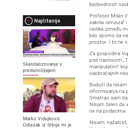
bezbednosti saobr
Profesor Milan V
Najčitanije
sakrila cenzura” 
razlika između m
bilo sporno da ne
prostor. I to ne
Za gospodina Vuj
pod naslovom „Te
Skandalizovanje s
manipulatori” ko
predumišljajem
saobraćajnih nesr
Budući da nisam 
informisanja na 
Smatrao sam da, č
Nisam želeo da ve
ne na podacima.
Marko Vidojković:
Nisam, nažalost,
Odlazak iz Srbije mi je