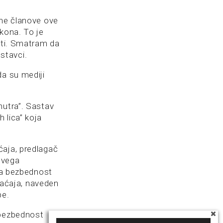
ine članove ove
kona. To je
iti. Smatram da
stavci.
da su mediji
nutra”. Sastav
 lica” koja
ćaja, predlagač
svega
 za bezbednost
aćaja, naveden
pe.
 bezbednost