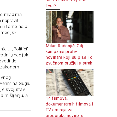
Tvor?
e o mladima
 napraviti
a u tome ne bi
 medijski
Milan Radonjić: Cilj
e u „Politici”
kampanje protiv
odni „medijski
novinara koji su pisali o
ovodi do
zvučnom oružju je strah
ti zakonom.
javnog
verim na Guglu.
je svoj stav.
a mišljenju, a
14 filmova,
dokumentarnih filmova i
TV emisija za
preporuku novinaru