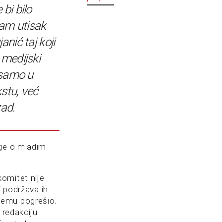
bi bilo
am utisak
anić taj koji
 medijski
e samo u
stu, već
ad.
ige o mladim
omitet nije
i podržava ih
čemu pogrešio.
 redakciju