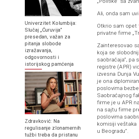
„Politike” sa zva
Ali, onda sam uvi
Univerzitet Kolumbija:
Otkrio sam opet 
Slučaj „Ćuruvija”
privatne firme „Tr
presedan, važan za
pitanja slobode
Zainteresovao s
izražavanja,
koja se slobodni
odgovornosti i
saobraćaja”, pa 
istorijskog pamćenja
registre (APR) vi
izvesna Dunja Vuj
je ona diplomiran
poslovima bezbed
Saobraćajnog fak
firme je u APR na
na sajtu firme p
poslovima saobr
Zdravković: Na
komisiji veštaka
regulisanje zlonamernih
u Beogradu”.
tužbi treba da pristanu