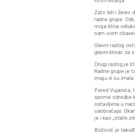
informisanja.
Zato bih i želeo
radne grupe. Odl
moja lična odluk
sam ovim obavest
Glavni razlog os
glavni krivac za 
Drugi razlog je 
Radne grupe je t
imaju ili su imal
Pored Vujanića, 
sporne odredbe ko
ostavljena u nacr
saobraćaja. Oka
je i kao „stalni 
Božović je takođ