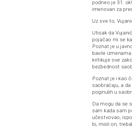
podneo je 31. ok
imenovan za pred
Uz sve to, Vujani
Utisak da Vujanić
pojačao mi se ka
Poznat je u javn
bavile izmenama 
kritikuje ove za
bezbednost saobra
Poznat je i kao 
saobraćaju, a da
poginulih u saob
Da mogu da se sl
sam kada sam pog
učestvovao, ispo
bi, misli on, treb