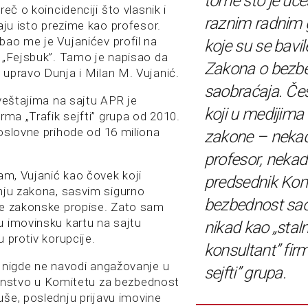
tome što je uč
reč o koincidenciji što vlasnik i
raznim radnim
aju isto prezime kao profesor.
ao me je Vujanićev profil na
koje su se bav
 „Fejsbuk”. Tamo je napisao da
Zakona o bezbe
upravo Dunja i Milan M. Vujanić.
saobraćaja. Čes
zveštajima na sajtu APR je
koji u medijima 
rma „Trafik sejfti” grupa od 2010.
oslovne prihode od 16 miliona
zakone – neka
profesor, nekad
am, Vujanić kao čovek koji
predsednik Kom
nju zakona, sasvim sigurno
bezbednost sao
ge zakonske propise. Zato sam
 imovinsku kartu na sajtu
nikad kao „staln
 protiv korupcije.
konsultant” firm
 nigde ne navodi angažovanje u
sejfti” grupa.
članstvo u Komitetu za bezbednost
še, poslednju prijavu imovine