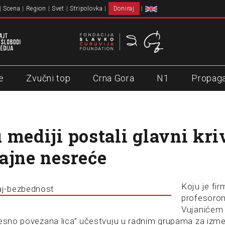
Scena
Region
Svet
Stripolovka
Doniraj
e
Zvučni top
Crna Gora
N1
Propag
 mediji postali glavni kri
ajne nesreće
Koju je fi
profesoro
Vujanićem 
resno povezana lica” učestvuju u radnim grupama za iz