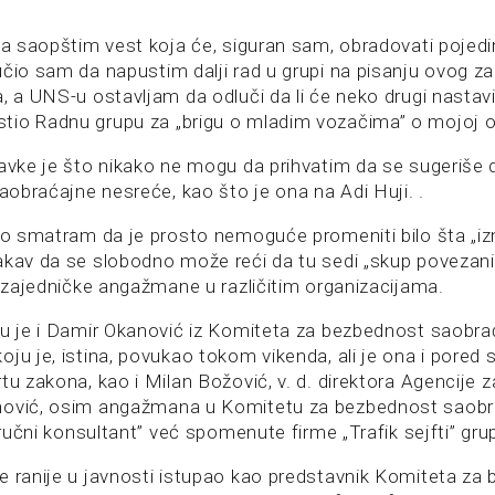
 da saopštim vest koja će, siguran sam, obradovati pojed
učio sam da napustim dalji rad u grupi na pisanju ovog za
a, a UNS-u ostavljam da odluči da li će neko drugi nastav
io Radnu grupu za „brigu o mladim vozačima” o mojoj o
tavke je što nikako ne mogu da prihvatim da se sugeriše 
saobraćajne nesreće, kao što je ona na Adi Huji. .
što smatram da je prosto nemoguće promeniti bilo šta „iz
akav da se slobodno može reći da tu sedi „skup povezanih
a zajedničke angažmane u različitim organizacijama.
tu je i Damir Okanović iz Komiteta za bezbednost saobra
ju je, istina, povukao tokom vikenda, ali je ona i pored 
tu zakona, kao i Milan Božović, v. d. direktora Agencije
nović, osim angažmana u Komitetu za bezbednost saobr
stručni konsultant” već spomenute firme „Trafik sejfti” gru
e ranije u javnosti istupao kao predstavnik Komiteta za