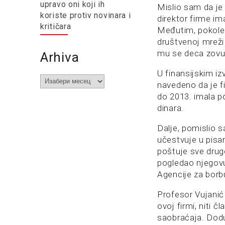
upravo oni koji ih
Mislio sam da je 
koriste protiv novinara i
direktor firme im
kritičara
Međutim, pokoleb
društvenoj mreži
mu se deca zovu 
Arhiva
U finansijskim i
Arhiva
navedeno da je fi
do 2013. imala p
dinara.
Dalje, pomislio s
učestvuje u pisa
poštuje sve dru
pogledao njegovu
Agencije za borbu
Profesor Vujanić
ovoj firmi, niti 
saobraćaja. Dodu