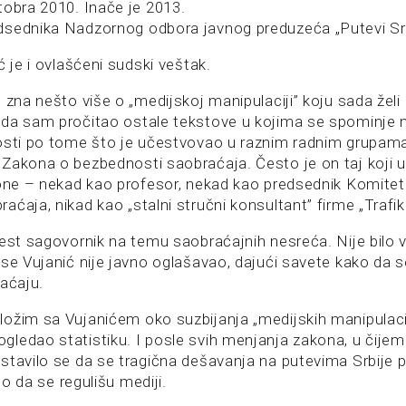
tobra 2010. Inače je 2013.
sednika Nadzornog odbora javnog preduzeća „Putevi Srb
ć je i ovlašćeni sudski veštak.
 zna nešto više o „medijskoj manipulaciji” koju sada želi 
da sam pročitao ostale tekstove u kojima se spominje 
osti po tome što je učestvovao u raznim radnim grupama
Zakona o bezbednosti saobraćaja. Često je on taj koji 
kone – nekad kao profesor, nekad kao predsednik Komitet
ćaja, nikad kao „stalni stručni konsultant” firme „Trafik 
čest sagovornik na temu saobraćajnih nesreća. Nije bilo v
 se Vujanić nije javno oglašavao, dajući savete kako da s
raćaju.
ožim sa Vujanićem oko suzbijanja „medijskih manipulacij
ledao statistiku. I posle svih menjanja zakona, u čijem 
stavilo se da se tragična dešavanja na putevima Srbije 
alo da se regulišu mediji.