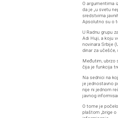
O argumentima i
da je „u svetu ne
sredstvima javnih
Apsolutno su o t
U Radnu grupu za
Adi Huji, a koju
novinara Srbije (
dinar za učešće, 
Međutim, ubrzo s
čija je funkcija 
Na sednici na ko
je jednostavno pr
nije ni jednom r
javnog informisan
O tome je počelo
plaštom „brige 