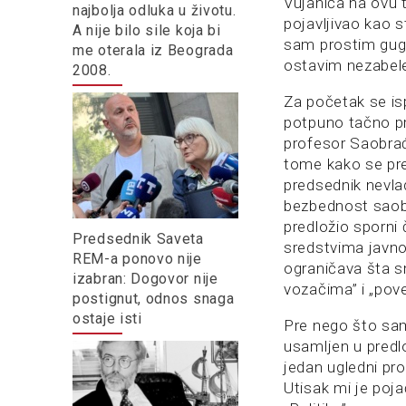
Vujanića na ovu 
najbolja odluka u životu.
pojavljivao kao s
A nije bilo sile koja bi
sam prostim gug
me oterala iz Beograda
ostavim nezabel
2008.
Za početak se isp
potpuno tačno pr
profesor Saobrać
tome kako se pre
predsednik nevla
bezbednost saobr
predložio sporni
Predsednik Saveta
sredstvima javno
REM-a ponovo nije
ograničava šta s
izabran: Dogovor nije
vozačima” i „pov
postignut, odnos snaga
ostaje isti
Pre nego što sam
usamljen u predlo
jedan ugledni pr
Utisak mi je poja