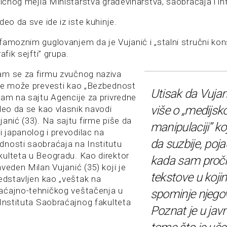
ničnog mejla Ministarstva građevinarstva, saobraćaja i in
deo da sve ide iz iste kuhinje.
famoznim guglovanjem da je Vujanić i „stalni stručni kon
afik sejfti” grupa.
am se za firmu zvučnog naziva
je može prevesti kao „Bezbednost
Utisak da Vujan
sam na sajtu Agencije za privredne
više o „medijsko
deo da se kao vlasnik navodi
anić (33). Na sajtu firme piše da
manipulaciji” ko
i japanolog i prevodilac na
da suzbije, poj
nosti saobraćaja na Institutu
ulteta u Beogradu. Kao direktor
kada sam proči
veden Milan Vujanić (35) koji je
tekstove u koji
redstavljen kao „veštak na
aćajno-tehničkog veštačenja u
spominje njego
 Instituta Saobraćajnog fakulteta
Poznat je u jav