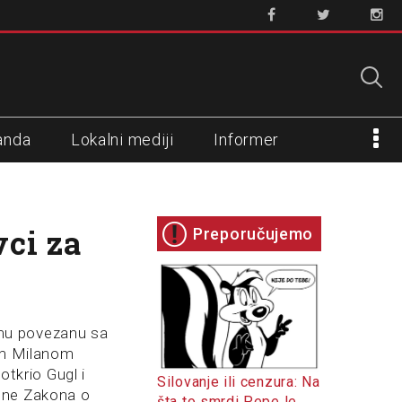
anda
Lokalni mediji
Informer
vci za
Preporučujemo
rmu povezanu sa
m Milanom
otkrio Gugl i
Silovanje ili cenzura: Na
mene Zakona o
šta to smrdi Pepe le