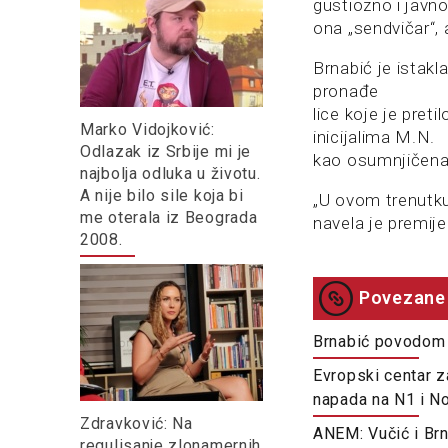
gustiozno i javno
ona „sendvičar“, a
Brnabić je istakl
pronađe
lice koje je pret
Marko Vidojković:
inicijalima M.N.
Odlazak iz Srbije mi je
kao osumnjičena,
najbolja odluka u životu.
A nije bilo sile koja bi
„U ovom trenutku
me oterala iz Beograda
navela je premij
2008.
Povezane 
Brnabić povodom 
Evropski centar z
napada na N1 i N
Zdravković: Na
ANEM: Vučić i Brn
regulisanje zlonamernih