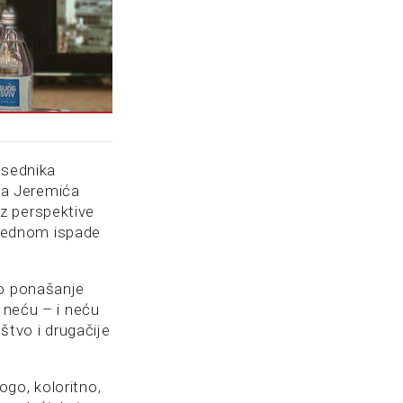
dsednika
ka Jeremića
z perspektive
odjednom ispade
vo ponašanje
, neću – i neću
štvo i drugačije
go, koloritno,