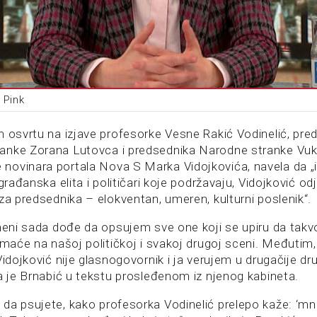
 Pink
m osvrtu na izjave profesorke Vesne Rakić Vodinelić, pre
anke Zorana Lutovca i predsednika Narodne stranke Vu
ovinara portala Nova S Marka Vidojkovića, navela da „i
 građanska elita i političari koje podržavaju, Vidojković 
za predsednika – elokventan, umeren, kulturni poslenik“.
 meni sada dođe da opsujem sve one koji se upiru da tak
omaće na našoj političkoj i svakoj drugoj sceni. Međutim
Vidojković nije glasnogovornik i ja verujem u drugačije dru
la je Brnabić u tekstu prosleđenom iz njenog kabineta.
da psujete, kako profesorka Vodinelić prelepo kaže: ‘mno