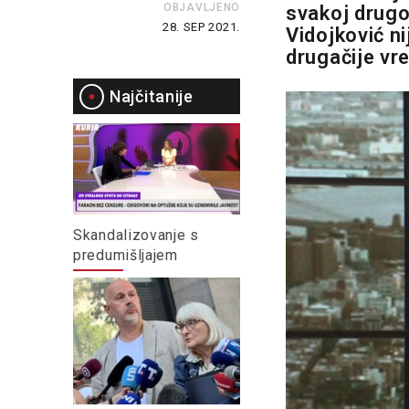
OBJAVLJENO
svakoj drugo
28. SEP 2021.
Vidojković ni
drugačije vr
Najčitanije
Skandalizovanje s
predumišljajem