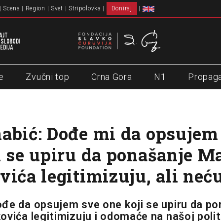
Scena
Region
Svet
Stripolovka
Doniraj
e
Zvučni top
Crna Gora
N1
Propag
abić: Dođe mi da opsujem
i se upiru da ponašanje M
vića legitimizuju, ali neć
đe da opsujem sve one koji se upiru da po
vića legitimizuju i odomaće na našoj politi