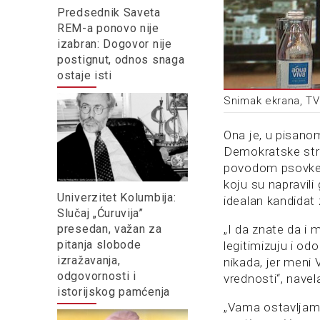
Predsednik Saveta
REM-a ponovo nije
izabran: Dogovor nije
postignut, odnos snaga
ostaje isti
Snimak ekrana, TV
Ona je, u pisano
Demokratske str
povodom psovke n
koju su napravili
Univerzitet Kolumbija:
idealan kandidat 
Slučaj „Ćuruvija”
presedan, važan za
„I da znate da i
pitanja slobode
legitimizuju i od
izražavanja,
nikada, jer meni 
odgovornosti i
vrednosti“, nave
istorijskog pamćenja
„Vama ostavljam 