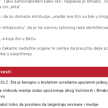
’. Takvi samonabeđeni kakvi ste“, naglasila je Brnabić , n
 oni „elita“
a i da su domaće institucije „uradile sve što su bile u mo
ilo Vidojkoviću“, da je na osnovu njihovog rada identifiko
 a koja živi u Beču.
 čekamo nadležne organe te zemlje da preuzmu dalje po
erka u saopštenju.
vesti
DLZ: Šta je benigno u brutalnim uvredama upućenim jednoj
a slobodu medija izdao upozorenja zbog Vučićevih i Brnabi
ovu
abić hitno da prestanu da targetiraju novinare i medije