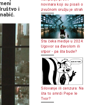
 meni
novinara koji su pisali o
društvo i
zvučnom oružju je strah
nabić.
Šta čeka medije u 2024:
Ugovor sa đavolom ili
otpor - pa šta bude?
Silovanje ili cenzura: Na
šta to smrdi Pepe le
Tvor?