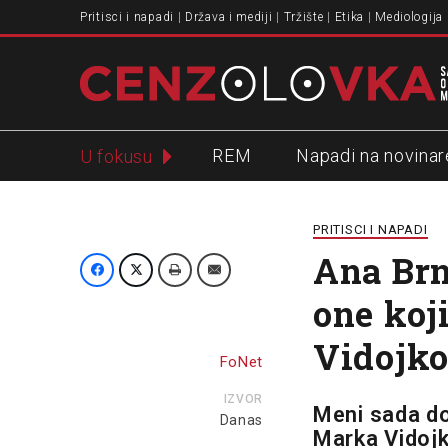
Pritisci i napadi
Država i mediji
Tržište
Etika
Mediologija
REM
Napadi na novinar
U fokusu
Slavko Ćuruvija
PRITISCI I NAPADI
Ana Brn
one koj
Vidojko
FoNet
IZVOR
Meni sada do
Danas
Marka Vidojko