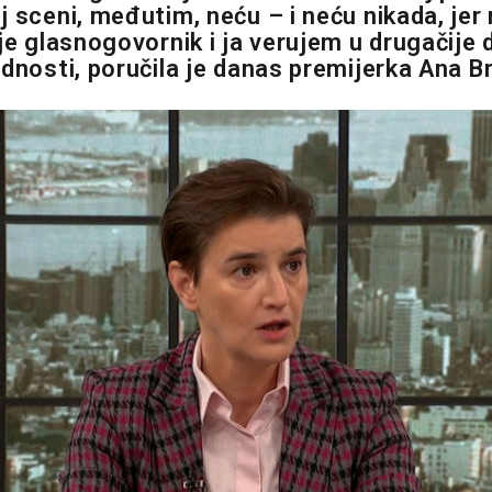
j sceni, međutim, neću – i neću nikada, jer
je glasnogovornik i ja verujem u drugačije 
ednosti, poručila je danas premijerka Ana Br