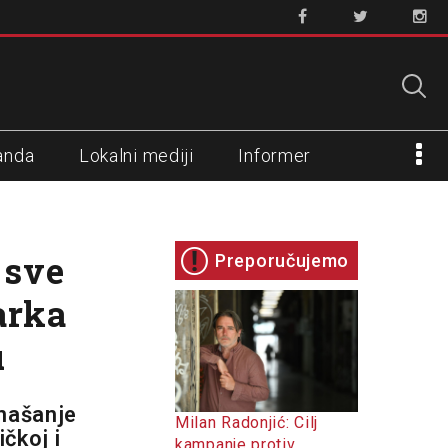
anda
Lokalni mediji
Informer
 sve
Preporučujemo
arka
u
našanje
Milan Radonjić: Cilj
čkoj i
kampanje protiv