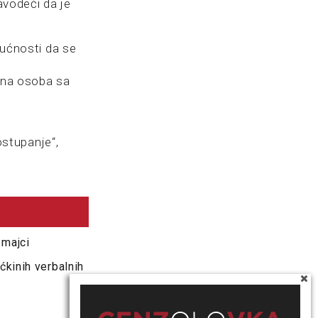
avodeći da je
gućnosti da se
vana osoba sa
stupanje“,
 majci
ćkinih verbalnih