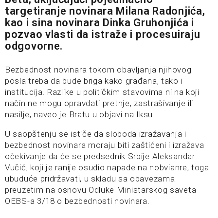
targetiranje novinara Milana Radonjića,
kao i sina novinara Dinka Gruhonjića i
pozvao vlasti da istraže i procesuiraju
odgovorne.
Bezbednost novinara tokom obavljanja njihovog
posla treba da bude briga kako građana, tako i
institucija. Razlike u političkim stavovima ni na koji
način ne mogu opravdati pretnje, zastrašivanje ili
nasilje, naveo je Bratu u objavi na Iksu.
U saopštenju se ističe da sloboda izražavanja i
bezbednost novinara moraju biti zaštićeni i izražava
očekivanje da će se predsednik Srbije Aleksandar
Vučić, koji je ranije osudio napade na nobvianre, toga
ubuduće pridržavati, u skladu sa obavezama
preuzetim na osnovu Odluke Ministarskog saveta
OEBS-a 3/18 o bezbednosti novinara.