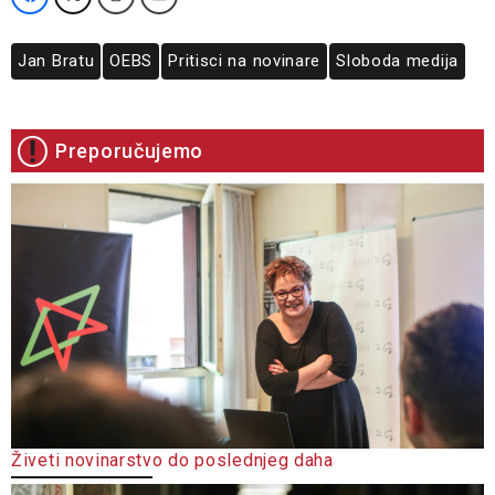
Jan Bratu
OEBS
Pritisci na novinare
Sloboda medija
Preporučujemo
Živeti novinarstvo do poslednjeg daha