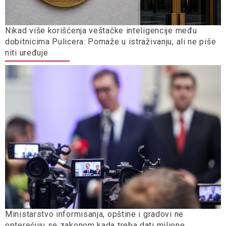
Nikad više korišćenja veštačke inteligencije među
dobitnicima Pulicera: Pomaže u istraživanju, ali ne piše
niti uređuje
Ministarstvo informisanja, opštine i gradovi ne
opterećuju se zakonom kada treba dati milione