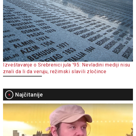
Izveštavanje o Srebrenici jula '95: Nevladini mediji nisu
znali da li da veruju, režimski slavili zločince
Najčitanije