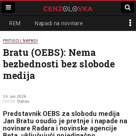
REM
Napadi na novinare
Zvučni top
Crna Gora
N1
PRITISCI I NAPADI
Bratu (OEBS): Nema
Propaganda
Lokalni mediji
bezbednosti bez slobode
Informer
Slavko Ćuruvija
medija
24. jun 2026.
IZVOR:
Danas
Predstavnik OEBS za slobodu medija
Jan Bratu osudio je pretnje i napade na
novinare Radara i novinske agencije
Beta, uključujući pojedinačno