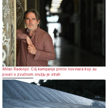
Milan Radonjić: Cilj kampanje protiv novinara koji su
pisali o zvučnom oružju je strah