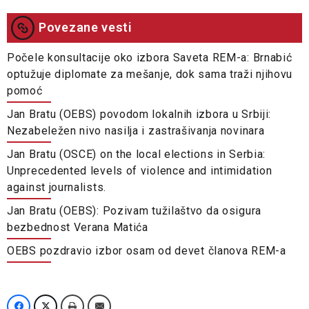
Povezane vesti
Počele konsultacije oko izbora Saveta REM-a: Brnabić
optužuje diplomate za mešanje, dok sama traži njihovu
pomoć
Jan Bratu (OEBS) povodom lokalnih izbora u Srbiji:
Nezabeležen nivo nasilja i zastrašivanja novinara
Jan Bratu (OSCE) on the local elections in Serbia:
Unprecedented levels of violence and intimidation
against journalists.
Jan Bratu (OEBS): Pozivam tužilaštvo da osigura
bezbednost Verana Matića
OEBS pozdravio izbor osam od devet članova REM-a