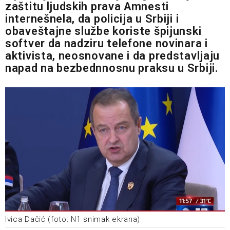
zaštitu ljudskih prava Amnesti
internešnela, da policija u Srbiji i
obaveštajne službe koriste špijunski
softver da nadziru telefone novinara i
aktivista, neosnovane i da predstavljaju
napad na bezbednnosnu praksu u Srbiji.
Ivica Dačić (foto: N1 snimak ekrana)