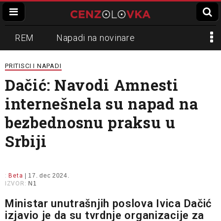
REM
Napadi na novinare
Zvučni top
Crna Gora
N1
PRITISCI I NAPADI
Dačić: Navodi Amnesti
Propaganda
Lokalni mediji
internešnela su napad na
Informer
Slavko Ćuruvija
bezbednosnu praksu u
Srbiji
:
Beta
| 17. dec 2024.
IZVOR:
N1
Ministar unutrašnjih poslova Ivica Dačić
izjavio je da su tvrdnje organizacije za