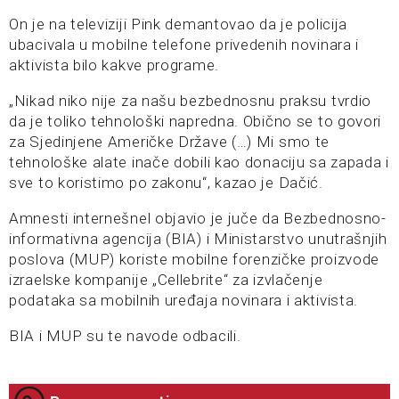
On je na televiziji Pink demantovao da je policija
ubacivala u mobilne telefone privedenih novinara i
aktivista bilo kakve programe.
„Nikad niko nije za našu bezbednosnu praksu tvrdio
da je toliko tehnološki napredna. Obično se to govori
za Sjedinjene Američke Države (…) Mi smo te
tehnološke alate inače dobili kao donaciju sa zapada i
sve to koristimo po zakonu“, kazao je Dačić.
Amnesti internešnel objavio je juče da Bezbednosno-
informativna agencija (BIA) i Ministarstvo unutrašnjih
poslova (MUP) koriste mobilne forenzičke proizvode
izraelske kompanije „Cellebrite“ za izvlačenje
podataka sa mobilnih uređaja novinara i aktivista.
BIA i MUP su te navode odbacili.