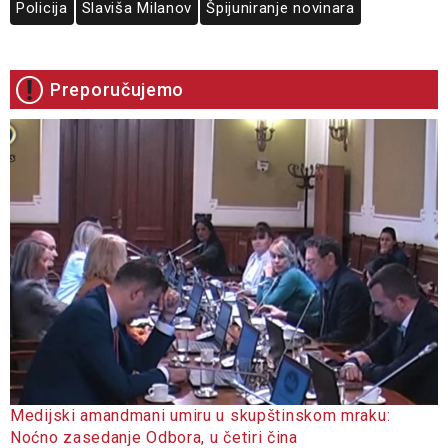
Policija
Slaviša Milanov
Špijuniranje novinara
Preporučujemo
Medijski amandmani umiru u skupštinskom mraku:
Noćno zasedanje Odbora, u četiri čina