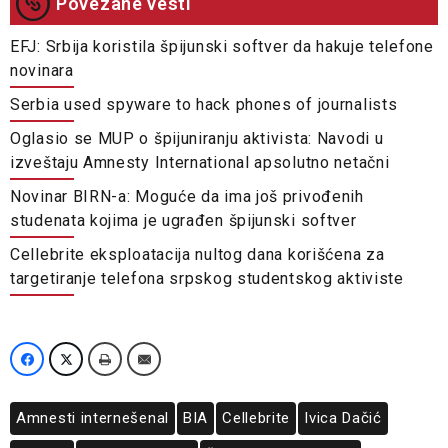
Povezane vesti
EFJ: Srbija koristila špijunski softver da hakuje telefone
novinara
Serbia used spyware to hack phones of journalists
Oglasio se MUP o špijuniranju aktivista: Navodi u
izveštaju Amnesty International apsolutno netačni
Novinar BIRN-a: Moguće da ima još privođenih
studenata kojima je ugrađen špijunski softver
Cellebrite eksploatacija nultog dana korišćena za
targetiranje telefona srpskog studentskog aktiviste
Amnesti internešenal
BIA
Cellebrite
Ivica Dačić