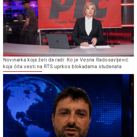
Novinarka koja želi da radi: Ko je Vesna Radosavljević
koja čita vesti na RTS uprkos blokadama studenata