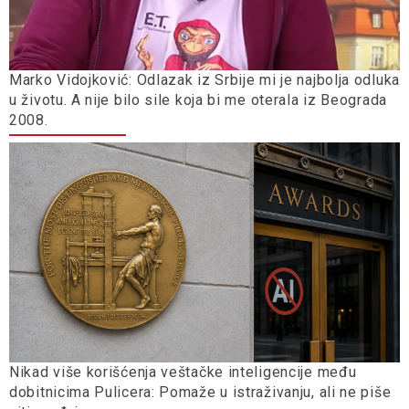
Marko Vidojković: Odlazak iz Srbije mi je najbolja odluka
u životu. A nije bilo sile koja bi me oterala iz Beograda
2008.
Nikad više korišćenja veštačke inteligencije među
dobitnicima Pulicera: Pomaže u istraživanju, ali ne piše